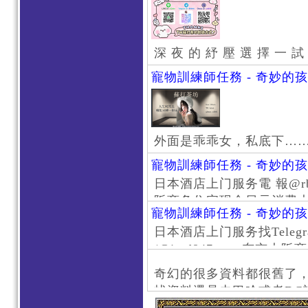
深 夜 的 紓 壓 選 擇 一 試
寵物訓練師任務 - 奇妙的
外面是乖乖女，私底下…
寵物訓練師任務 - 奇妙的
日本酒店上门服务電 報@rb111
阪商务住宅现金日元消费大阪
寵物訓練師任務 - 奇妙的
京风俗 #大阪风俗 #东京外
日本酒店上门服务找Telegr
上门服务新宿风俗 #梅田风
/@jptd847utpp 东
#日本萝莉 #大阪萝莉 #
京旅游 #大阪旅游 #东京风
奇幻的很多資料都很舊了
东京上门服务 #大阪上门服
找資料還是去巴哈或者DC
心斋桥风俗 #日本女孩 #大
了。