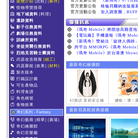
官方更新公告
《新瑪奇》0713(
寵物介紹
[比較]
[夥伴]
官方更新公告
格倫貝爾納改版最
怪物導覽搜尋
官方活動公告
加入調查團，BUF
地下城資料
[料理]
遺跡資料
影子任務資料
劇場任務資料
訓練所資料
使徒突襲任務資料
烈焰見習騎士團資料
武器改造模擬
[細工]
最新奇幻繪圖館
武器聚能
[效果]
[材料]
製衣樣本
打鐵設計圖
可生產物品
料理食譜
角色稱號
AI測試 茉莉安立繪
娜歐 / 潘 /
食物效果
最新寫真館經典擷圖
奇幻系列 - Fantasy
奇幻藝廊
[精華]
[廣場]
奇幻繪圖館
奇幻音樂廳