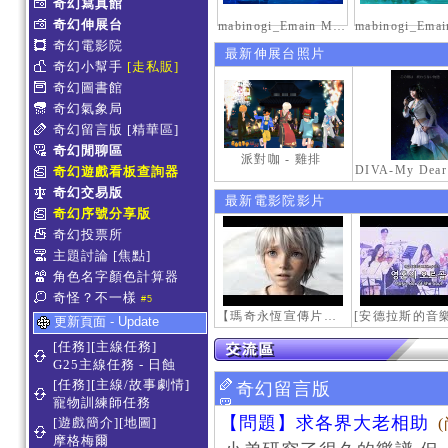
奇幻寫真館
奇幻伸展台
mabinogi_Emain Macha_2000-0600_1
奇幻電影院
最新伸展台照片
奇幻小幫手
[走私販]
奇幻圖書館
奇幻氣象局
奇幻留言版
[精華區]
奇幻閒聊區
派對咖 - 雞排
奇幻遊戲看板查詢器
奇幻交易版
最新電影院影片
奇幻序號分享版
奇幻投票所
主題討論
[焦點]
角色名字顏色計算器
奇怪？不一樣
#5
【瑪奇永恆宣傳片】最初的感動
更新頁面 - Update
[任務][主線任務]
G25主線任務 - 日蝕
[任務][主線/故事劇情]
奇幻留言版
寵物訓練師任務
【問題】求各界大老相助
[遊戲簡介][地圖]
摩格梅爾