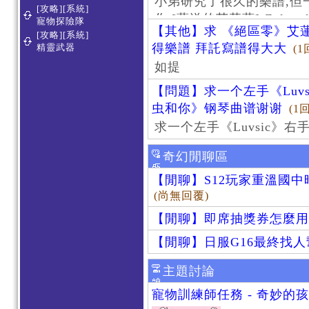
小弟研究了很久的樂譜,但
[攻略][系統]
作 [葬送的芙莉蓮]-Zoltraa
寵物探險隊
【其他】求 《絕區零》艾蓮
[攻略][系統]
得樂譜 拜託寫譜得大大
精靈武器
(1
如提
【問題】求一个左手《Luv
虫和你》钢琴曲谱谢谢
(1
求一个左手《Luvsic》
奇幻閒聊區
【閒聊】S12玩家重溫國
(尚無回覆)
【閒聊】即席抽獎券怎麼用
【閒聊】日服G16最終找
主題討論
寵物訓練師任務 - 奇妙的