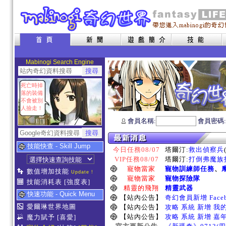
Mabinogi Search Engine
死亡時掉
落的裝備
不會被別
人撿走！
會員名稱:
會員密碼
技能快查 - Skill Jump
今日任務08/07
塔爾汀:
救出偵察兵
VIP任務08/07
塔爾汀:
打倒弗魔族指
寵物當家
寵物訓練師任務
、
數值增加技能
Update !
寵物當家
寵物探險隊
技能消耗表
[強度表]
精靈的飛翔
精靈武器
快速功能 - Quick Menu
【站內公告】
奇幻會員新增 Face
愛爾琳世界地圖
【站內公告】
攻略 系統 新增 我
【站內公告】
攻略 系統 新增 嘉
魔力賦予
[喜愛]