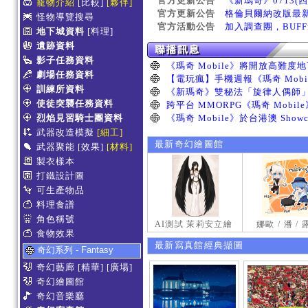
官方更新公告
《新瑪奇》0713(
寵物介紹
[比較]
[夥伴]
官方更新公告
格倫貝爾納改版最
怪物導覽搜尋
官方活動公告
加入調查團，BUF
地下城資料
[料理]
遺跡資料
影子任務資料
劇場任務資料
訓練所資料
使徒突襲任務資料
烈焰見習騎士團資料
武器改造模擬
[細工]
最新奇幻繪圖館
武器聚能
[效果]
[材料]
製衣樣本
打鐵設計圖
可生產物品
料理食譜
角色稱號
AI測試 茉莉安立繪
娜歐 / 潘 /
食物效果
最新寫真館經典擷圖
奇幻系列 - Fantasy
奇幻藝廊
[精華]
[廣場]
奇幻繪圖館
奇幻音樂廳