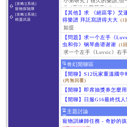
小弟研究了很久的樂譜,但
[攻略][系統]
作 [葬送的芙莉蓮]-Zoltraa
寵物探險隊
【其他】求 《絕區零》艾蓮
[攻略][系統]
得樂譜 拜託寫譜得大大
精靈武器
(1
如提
【問題】求一个左手《Luv
虫和你》钢琴曲谱谢谢
(1
求一个左手《Luvsic》
奇幻閒聊區
【閒聊】S12玩家重溫國
(尚無回覆)
【閒聊】即席抽獎券怎麼用
【閒聊】日服G16最終找
主題討論
寵物訓練師任務 - 奇妙的