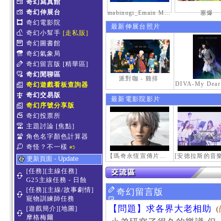
奇幻寫真館
奇幻伸展台
mabinogi_Emain Macha_2000-0600_1
塞爆
奇幻電影院
最新伸展台照片
奇幻小幫手
[走私販]
奇幻圖書館
奇幻氣象局
奇幻留言版
[精華區]
奇幻閒聊區
派對咖 - 雞排
奇幻遊戲看板查詢器
奇幻交易版
最新電影院影片
奇幻序號分享版
奇幻投票所
主題討論
[焦點]
角色名字顏色計算器
奇怪？不一樣
#5
【瑪奇永恆宣傳片】最初的感動
更新頁面 - Update
[任務][主線任務]
G25主線任務 - 日蝕
[任務][主線/故事劇情]
奇幻留言版
寵物訓練師任務
【問題】求各界大老相助
[遊戲簡介][地圖]
摩格梅爾