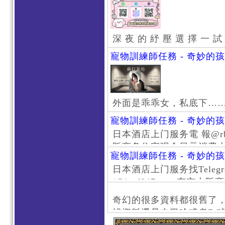
深 夜 的 紓 壓 選 擇 一 試
寵物訓練師任務 - 奇妙的
外面是乖乖女，私底下…
寵物訓練師任務 - 奇妙的
日本酒店上门服务電 報@rb111
阪商务住宅现金日元消费大阪
寵物訓練師任務 - 奇妙的
京风俗 #大阪风俗 #东京外
日本酒店上门服务找Telegr
上门服务新宿风俗 #梅田风
/@jptd847utpp 东
#日本萝莉 #大阪萝莉 #
京旅游 #大阪旅游 #东京风
奇幻的很多資料都很舊了
东京上门服务 #大阪上门服
找資料還是去巴哈或者DC
心斋桥风俗 #日本女孩 #大
了。