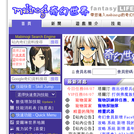
Mabinogi Search Engine
選擇正確
的
未來希
望
能修練
得更快！
會員名稱:
會員密碼
技能快查 - Skill Jump
今日任務08/07
塔爾汀:
救出偵察兵
VIP任務08/07
塔爾汀:
打倒弗魔族指
寵物當家
寵物訓練師任務
、
數值增加技能
Update !
寵物當家
寵物探險隊
技能消耗表
[強度表]
精靈的飛翔
精靈武器
快速功能 - Quick Menu
【站內公告】
奇幻會員新增 Face
愛爾琳世界地圖
【站內公告】
攻略 系統 新增 我
【站內公告】
攻略 系統 新增 嘉
魔力賦予
[喜愛]