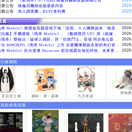
更新公告
《新瑪奇》0713(四) 格倫貝爾納改版開機公告
2023
更新公告
格倫貝爾納改版最新內容
2023
活動公告
加入調查團，BUFF拿到爽
2026
《瑪奇 Mobile》將開放高難度地下城「深淵」 8 人團隊副本「格里斯貝恩」將於 8 月 5 日登場
2026
【電玩瘋】手機週報《瑪奇 Mobile》、《數碼寶貝 UP》與《紙嫁衣 9 羅浮夢》等遊戲
2026
《新瑪奇》雙秘法「旋律人偶師」與「狂怒鬥士」登場 同步推出新系統「神秘工坊」
2026
跨平台 MMORPG《瑪奇 Mobile》上市 在愛爾琳開啟全新的奇幻冒險生活
2026
《瑪奇 Mobile》於台港澳 Showcase 節目揭露在地化特色、未來更新計畫等內容 首次公開台灣動畫
奇幻繪圖館
伸懶腰
試 茉莉安立繪
娜歐 / 潘 / 露娜
九月寒露
寫真館經典擷圖