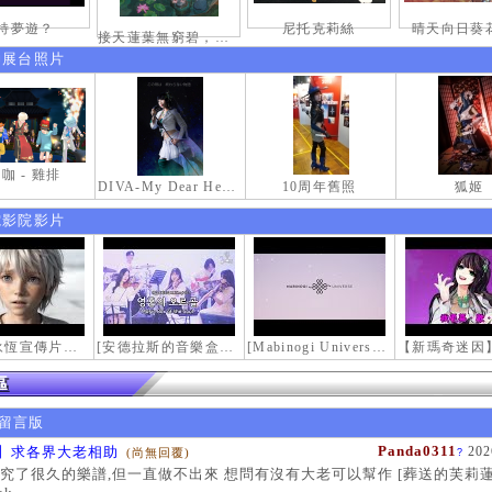
特夢遊？
尼托克莉絲
晴天向日葵花
接天蓮葉無窮碧，映日荷花別樣紅。
伸展台照片
咖 - 雞排
DIVA-My Dear Heroine-
10周年舊照
狐姬
電影院影片
【瑪奇永恆宣傳片】最初的感動
[安德拉斯的音樂盒｜靈魂的音樂盒] Mabinogi OST - Music Box of the Soul | Crossover COVER
[Mabinogi Universe] 謝謝你來到這個世界...
留言版
Panda0311
】求各界大老相助
202
(尚無回覆)
?
究了很久的樂譜,但一直做不出來 想問有沒有大老可以幫作 [葬送的芙莉蓮