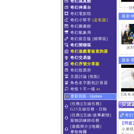
奇幻寫真館
奇幻伸展台
亞
奇幻電影院
最新
奇幻小幫手
[走私販]
奇幻圖書館
奇幻氣象局
奇幻留言版
[精華區]
奇幻閒聊區
派對
奇幻遊戲看板查詢器
奇幻交易版
最新
奇幻序號分享版
奇幻投票所
主題討論
[焦點]
角色名字顏色計算器
奇怪？不一樣
#5
更新頁面 - Update
[任務][主線任務]
G25主線任務 - 日蝕
[任務][主線/故事劇情]
奇幻
寵物訓練師任務
【問題
[遊戲簡介][地圖]
小弟研
摩格梅爾