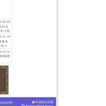
6-08-04
现金日元
约 #东
 #日
6-07-26
阪商务住
约 #
桥风俗
6-05-31
哈或者
快速勘誤回報
化的交流空間。