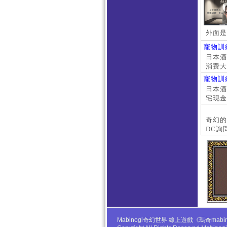
外面是
寵物訓
日本酒店
消费大
京上门
寵物訓
本萝莉
日本酒店
宅现金
大阪外
#日本
奇幻的
DC詢
Mabinogi奇幻世界 線上遊戲《瑪奇