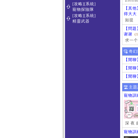
Zoltra
[攻略][系統]
【其他
寵物探險隊
得大大
[攻略][系統]
如提
精靈武器
【問題
谢谢
(
求一个
奇幻
【閒聊
【閒聊
【閒聊
主題
寵物訓
深 夜 
寵物訓