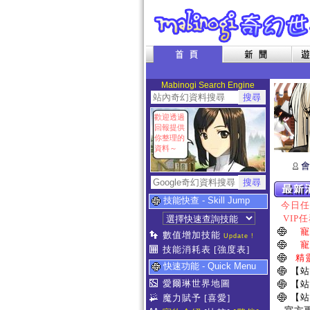
Mabinogi Search Engine
歡迎透過
回報提供
你整理的
資料～
會
技能快查 - Skill Jump
今日任務
VIP任
寵
數值增加技能
Update !
寵
技能消耗表
[強度表]
精
快速功能 - Quick Menu
【站
愛爾琳世界地圖
【站
【站
魔力賦予
[喜愛]