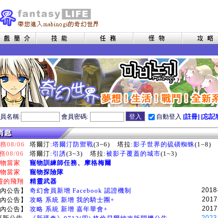
員名稱:
會員密碼:
自動登入
[註冊]
[忘記
08/06
塔爾汀:
塔爾汀防禦戰
(3~6)
塔拉:
影子世界的硫磺蜘蛛
(1~8)
務08/06
塔爾汀:
引誘
(3~3)
塔拉:
被影子覆蓋的城市
(1~3)
物當家
寵物訓練師任務
、
摩格梅爾
物當家
寵物探險隊
靈的飛翔
精靈武器
2018
內公告】
奇幻會員新增 Facebook 認證機制
2017
內公告】
攻略 系統 新增 我的騎士團+
2017
內公告】
攻略 系統 新增 嘉年華會+
2023