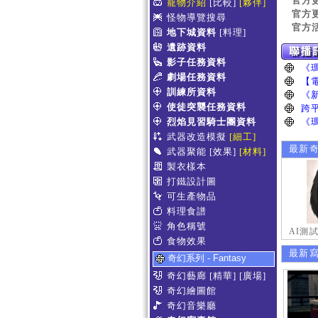
官方
寵物介紹
[比較]
[夥伴]
官方
怪物導覽搜尋
官方
地下城資料
[料理]
遺跡資料
影子任務資料
劇場任務資料
訓練所資料
使徒突襲任務資料
烈焰見習騎士團資料
武器改造模擬
[細工]
最新
武器聚能
[效果]
[材料]
製衣樣本
打鐵設計圖
可生產物品
料理食譜
角色稱號
AI測
食物效果
最新
奇幻系列 - Fantasy
奇幻藝廊
[精華]
[廣場]
奇幻繪圖館
奇幻音樂廳