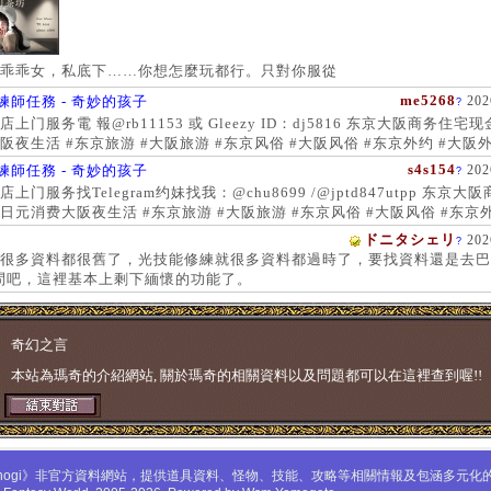
乖乖女，私底下……你想怎麼玩都行。只對你服從
me5268
練師任務 - 奇妙的孩子
202
?
上门服务電 報@rb11153 或 Gleezy ID：dj5816 东京大阪商务住宅
阪夜生活 #东京旅游 #大阪旅游 #东京风俗 #大阪风俗 #东京外约 #大阪外
服务 #大阪上门服务新宿风俗 #梅田风俗 #歌舞伎町 #日本女孩 #大阪女孩
s4s154
練師任務 - 奇妙的孩子
202
?
 #大阪萝莉 #日本学生妹
上门服务找Telegram约妹找我：@chu8699 /@jptd847utpp 东京大
日元消费大阪夜生活 #东京旅游 #大阪旅游 #东京风俗 #大阪风俗 #东京外
约 #东京上门服务 #大阪上门服务新宿风俗 #梅田风俗 #歌舞伎町 #心斋
ドニタシェリ
202
?
女孩 #大阪女孩 #日本萝莉 #大阪萝莉 #日本学生妹
很多資料都很舊了，光技能修練就很多資料都過時了，要找資料還是去巴
問吧，這裡基本上剩下緬懷的功能了。
奇幻之言
本站為瑪奇的介紹網站, 關於瑪奇的相關資料以及問題都可以在這裡查到喔!!
mabinogi》非官方資料網站，提供道具資料、怪物、技能、攻略等相關情報及包涵多元