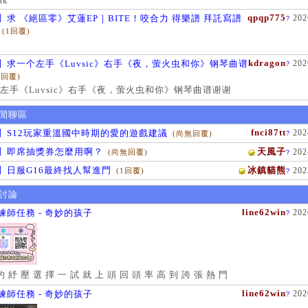
ak
qpqp775
】求 《絕區零》艾蓮EP｜BITE！咬合力 得樂譜 拜託寫譜
202
?
(1回覆)
kdragon
】求一个左手《Luvsic》右手《夜，萤火虫和你》钢琴曲谱
202
?
1回覆)
左手《Luvsic》右手《夜，萤火虫和你》钢琴曲谱谢谢
閒聊區
fnci87tt
】S12玩家重溫國中時期的愛的遊戲建議
202
(尚無回覆)
?
】即席抽獎券怎麼用啊？
天風子
202
(尚無回覆)
?
】日服G16最終找人幫進門
冰鎮貓熊
202
(1回覆)
?
討論
line62win
練師任務 - 奇妙的孩子
202
?
的 紓 壓 選 擇 一 試 就 上 頭 回 頭 率 高 到 誇 張 熱 門
line62win
練師任務 - 奇妙的孩子
202
?