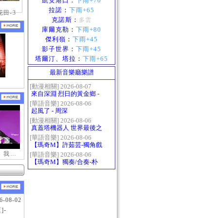
凱安港口
：
下雨+70
拉諾
：
下雨+65
田-3
克諾斯
：
多雲
庫爾克勒
：
下雨+80
傑利嶺
：
下雨+45
影子世界
：
下雨+45
塔爾汀、塔拉
：
下雨+65
最新音樂廳樂譜
[動漫相關] 2026-08-07
來自深淵 烈日的黃金鄉 -
Gravity
[華語音樂] 2026-08-06
起風了 - 周深
[動漫相關] 2026-08-06
真蓋塔機器人 世界最後之
日OP2 HEATS
[華語音樂] 2026-08-06
【瑪奇M】許茹芸-獨角戲
【新瑪奇迷因】我更喜歡你
[華語音樂] 2026-08-06
【瑪奇M】獨奏/合奏-朴
樹-那些花兒
6-08-02
]-