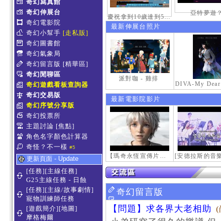
奇幻寫真館
奇幻伸展台
亞特夢遊
慶祝拿到10歲達到50級稱號紀念照
奇幻電影院
最新伸展台照片
奇幻小幫手
[走私販]
奇幻圖書館
奇幻氣象局
奇幻留言版
[精華區]
奇幻閒聊區
派對咖 - 雞排
奇幻遊戲看板查詢器
奇幻交易版
最新電影院影片
奇幻序號分享版
奇幻投票所
主題討論
[焦點]
角色名字顏色計算器
奇怪？不一樣
#5
【瑪奇永恆宣傳片】最初的感動
更新頁面 - Update
[任務][主線任務]
G25主線任務 - 日蝕
[任務][主線/故事劇情]
奇幻留言版
寵物訓練師任務
【問題】求各界大老相助
[遊戲簡介][地圖]
摩格梅爾