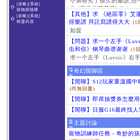
小弟研究了很久的樂譜,但
[攻略][系統]
作 [葬送的芙莉蓮]-Zoltraa
寵物探險隊
【其他】求 《絕區零》艾蓮
[攻略][系統]
得樂譜 拜託寫譜得大大
精靈武器
(1
如提
【問題】求一个左手《Luv
虫和你》钢琴曲谱谢谢
(1
求一个左手《Luvsic》
奇幻閒聊區
【閒聊】S12玩家重溫國
(尚無回覆)
【閒聊】即席抽獎券怎麼用
【閒聊】日服G16最終找
主題討論
寵物訓練師任務 - 奇妙的