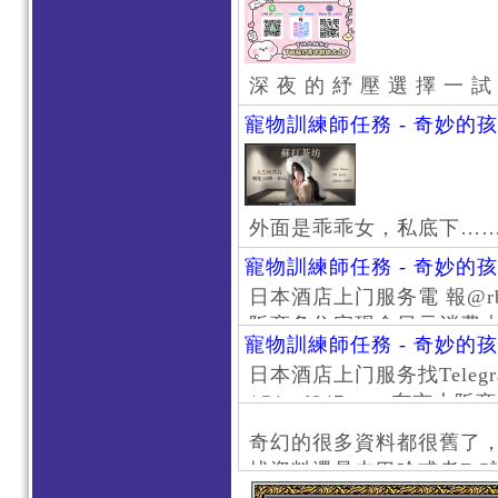
深 夜 的 紓 壓 選 擇 一 試
寵物訓練師任務 - 奇妙的
外面是乖乖女，私底下…
寵物訓練師任務 - 奇妙的
日本酒店上门服务電 報@rb111
阪商务住宅现金日元消费大阪
寵物訓練師任務 - 奇妙的
京风俗 #大阪风俗 #东京外
日本酒店上门服务找Telegr
上门服务新宿风俗 #梅田风
/@jptd847utpp 东
#日本萝莉 #大阪萝莉 #
京旅游 #大阪旅游 #东京风
奇幻的很多資料都很舊了
东京上门服务 #大阪上门服
找資料還是去巴哈或者DC
心斋桥风俗 #日本女孩 #大
了。