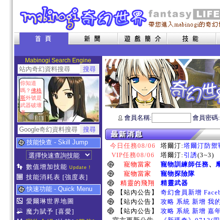
Mabinogi Search Engine
你知道
嗎？
佛格
斯
外號是
武器破壞
者
會員名稱:
會員密碼
技能快查 - Skill Jump
今日任務08/06
塔爾汀:
塔爾汀防禦
VIP任務08/06
塔爾汀:
引誘
(3~3)
寵物當家
寵物訓練師任務
、
數值增加技能
Update !
寵物當家
寵物探險隊
技能消耗表
[強度表]
精靈的飛翔
精靈武器
快速功能 - Quick Menu
【站內公告】
奇幻會員新增 Face
愛爾琳世界地圖
【站內公告】
攻略 系統 新增 我
【站內公告】
攻略 系統 新增 嘉
魔力賦予
[喜愛]