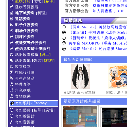
官方更新公告
《新瑪奇》0713(
寵物介紹
[比較]
[夥伴]
官方更新公告
格倫貝爾納改版最
怪物導覽搜尋
官方活動公告
加入調查團，BUF
地下城資料
[料理]
遺跡資料
影子任務資料
劇場任務資料
訓練所資料
使徒突襲任務資料
烈焰見習騎士團資料
武器改造模擬
[細工]
最新奇幻繪圖館
武器聚能
[效果]
[材料]
製衣樣本
打鐵設計圖
可生產物品
料理食譜
角色稱號
AI測試 茉莉安立繪
娜歐 / 潘 /
食物效果
最新寫真館經典擷圖
奇幻系列 - Fantasy
奇幻藝廊
[精華]
[廣場]
奇幻繪圖館
奇幻音樂廳