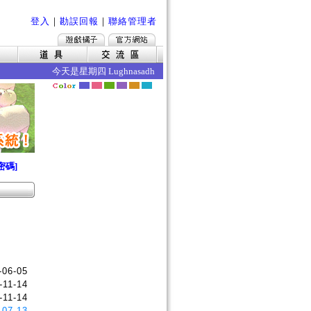
登入
｜
勘誤回報
｜
聯絡管理者
今天是星期四 Lughnasadh 今日的效果如下 ‧魔力賦予成功
密碼]
-06-05
-11-14
-11-14
-07-13