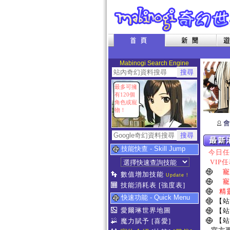
Mabinogi Search Engine
最多可擁
有120個
角色或寵
物！
會
技能快查 - Skill Jump
今日任務
VIP任
寵
數值增加技能
Update !
寵
技能消耗表
[強度表]
精
快速功能 - Quick Menu
【站
愛爾琳世界地圖
【站
【站
魔力賦予
[喜愛]