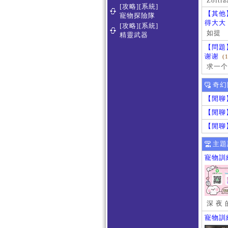
Zoltra
[攻略][系統]
【其他
寵物探險隊
得大大
[攻略][系統]
如提
精靈武器
【問題
谢谢
(
求一个
奇幻
【閒聊
【閒聊
【閒聊
主題
寵物訓
深 夜 
寵物訓