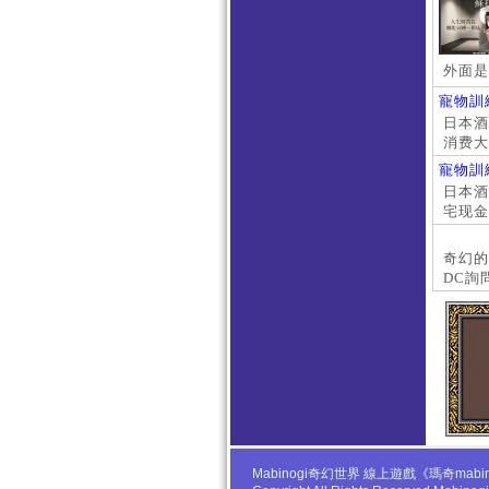
外面是
寵物訓
日本酒店
消费大
京上门
寵物訓
本萝莉
日本酒店
宅现金
大阪外
#日本
奇幻的
DC詢
Mabinogi奇幻世界 線上遊戲《瑪奇