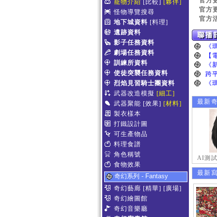
官方
寵物介紹
[比較]
[夥伴]
官方
怪物導覽搜尋
官方
地下城資料
[料理]
遺跡資料
影子任務資料
劇場任務資料
訓練所資料
使徒突襲任務資料
烈焰見習騎士團資料
武器改造模擬
[細工]
最新
武器聚能
[效果]
[材料]
製衣樣本
打鐵設計圖
可生產物品
料理食譜
角色稱號
AI測
食物效果
最新
奇幻系列 - Fantasy
奇幻藝廊
[精華]
[廣場]
奇幻繪圖館
奇幻音樂廳