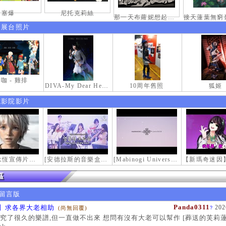
塞爆
尼托克莉絲
那一天布蘿妮想起老佛的奶油手
伸展台照片
咖 - 雞排
DIVA-My Dear Heroine-
10周年舊照
狐姬
電影院影片
【瑪奇永恆宣傳片】最初的感動
[安德拉斯的音樂盒｜靈魂的音樂盒] Mabinogi OST - Music Box of the Soul | Crossover COVER
[Mabinogi Universe] 謝謝你來到這個世界...
留言版
Panda0311
】求各界大老相助
202
(尚無回覆)
?
究了很久的樂譜,但一直做不出來 想問有沒有大老可以幫作 [葬送的芙莉蓮