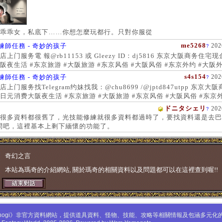
乖乖女，私底下……你想怎麼玩都行。只對你服從
me5268
練師任務 - 奇妙的孩子
202
?
上门服务電 報@rb11153 或 Gleezy ID：dj5816 东京大阪商务住宅
阪夜生活 #东京旅游 #大阪旅游 #东京风俗 #大阪风俗 #东京外约 #大阪外
服务 #大阪上门服务新宿风俗 #梅田风俗 #歌舞伎町 #日本女孩 #大阪女孩
s4s154
練師任務 - 奇妙的孩子
202
?
 #大阪萝莉 #日本学生妹
上门服务找Telegram约妹找我：@chu8699 /@jptd847utpp 东京大
日元消费大阪夜生活 #东京旅游 #大阪旅游 #东京风俗 #大阪风俗 #东京外
约 #东京上门服务 #大阪上门服务新宿风俗 #梅田风俗 #歌舞伎町 #心斋
ドニタシェリ
202
?
女孩 #大阪女孩 #日本萝莉 #大阪萝莉 #日本学生妹
很多資料都很舊了，光技能修練就很多資料都過時了，要找資料還是去巴
問吧，這裡基本上剩下緬懷的功能了。
奇幻之言
本站為瑪奇的介紹網站, 關於瑪奇的相關資料以及問題都可以在這裡查到喔!!
mabinogi》非官方資料網站，提供道具資料、怪物、技能、攻略等相關情報及包涵多元