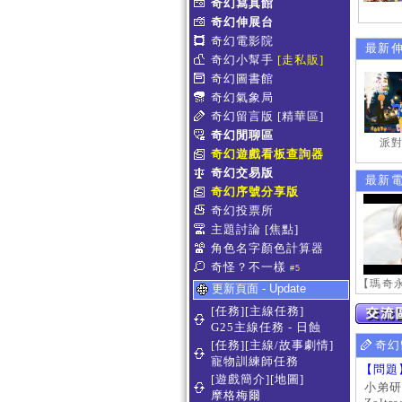
奇幻寫真館
奇幻伸展台
奇幻電影院
最新
奇幻小幫手
[走私販]
奇幻圖書館
奇幻氣象局
奇幻留言版
[精華區]
奇幻閒聊區
派對
奇幻遊戲看板查詢器
奇幻交易版
最新
奇幻序號分享版
奇幻投票所
主題討論
[焦點]
角色名字顏色計算器
奇怪？不一樣
#5
更新頁面 - Update
[任務][主線任務]
G25主線任務 - 日蝕
[任務][主線/故事劇情]
奇幻
寵物訓練師任務
【問題
[遊戲簡介][地圖]
小弟研
摩格梅爾