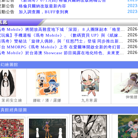
更新公告
《新瑪奇》0713(四) 格倫貝爾納改版開機公告
2023
更新公告
格倫貝爾納改版最新內容
2023
活動公告
加入調查團，BUFF拿到爽
2026
《瑪奇 Mobile》將開放高難度地下城「深淵」 8 人團隊副本「格里斯貝恩」將於 8 月 5 日登場
2026
【電玩瘋】手機週報《瑪奇 Mobile》、《數碼寶貝 UP》與《紙嫁衣 9 羅浮夢》等遊戲
2026
《新瑪奇》雙秘法「旋律人偶師」與「狂怒鬥士」登場 同步推出新系統「神秘工坊」
2026
跨平台 MMORPG《瑪奇 Mobile》上市 在愛爾琳開啟全新的奇幻冒險生活
2026
《瑪奇 Mobile》於台港澳 Showcase 節目揭露在地化特色、未來更新計畫等內容 首次公開台灣動畫
奇幻繪圖館
伸懶腰
試 茉莉安立繪
娜歐 / 潘 / 露娜
九月寒露
寫真館經典擷圖