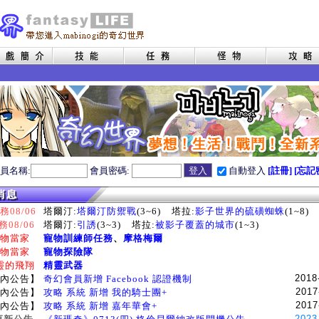
員名稱:
會員密碼:
自動登入
[註冊]
[忘記
08/06
塔爾汀:
塔爾汀防禦戰
(3~6)
塔拉:
影子世界的硫磺蜘蛛
(1~8)
務08/06
塔爾汀:
引誘
(3~3)
塔拉:
被影子覆蓋的城市
(1~3)
物當家
寵物訓練師任務
、
摩格梅爾
物當家
寵物探險隊
靈的飛翔
精靈武器
2018
內公告】
奇幻會員新增 Facebook 認證機制
2017
內公告】
攻略 系統 新增 我的騎士團+
2017
內公告】
攻略 系統 新增 嘉年華會+
2023