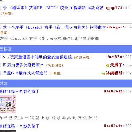
ak
qpqp775
】求 《絕區零》艾蓮EP｜BITE！咬合力 得樂譜 拜託寫譜
202
?
(1回覆)
kdragon
】求一个左手《Luvsic》右手《夜，萤火虫和你》钢琴曲谱
202
?
1回覆)
左手《Luvsic》右手《夜，萤火虫和你》钢琴曲谱谢谢
閒聊區
fnci87tt
】S12玩家重溫國中時期的愛的遊戲建議
202
(尚無回覆)
?
】即席抽獎券怎麼用啊？
天風子
202
(尚無回覆)
?
】日服G16最終找人幫進門
冰鎮貓熊
202
(1回覆)
?
討論
line62win
練師任務 - 奇妙的孩子
202
?
的 紓 壓 選 擇 一 試 就 上 頭 回 頭 率 高 到 誇 張 熱 門
line62win
練師任務 - 奇妙的孩子
202
?