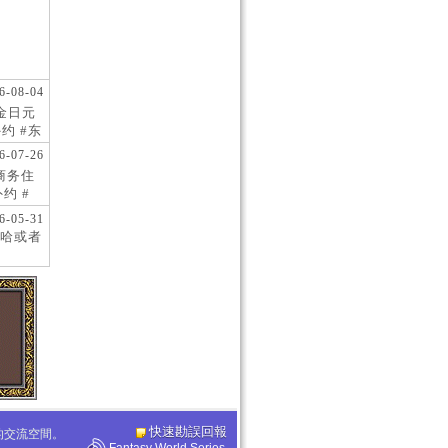
6-08-04
现金日元
约 #东
 #日
6-07-26
阪商务住
约 #
桥风俗
6-05-31
哈或者
快速勘誤回報
化的交流空間。