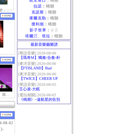
凱安港口
：
晴朗
拉諾
：
晴朗
接天蓮葉無窮碧，映日荷花別樣紅。
克諾斯
：
晴朗
庫爾克勒
：
晴朗
傑利嶺
：
晴朗
影子世界
：
多雲
塔爾汀、塔拉
：
晴朗
最新音樂廳樂譜
[華語音樂] 2026-08-06
【瑪奇M】獨奏/合奏-朴
樹-那些花兒
[東洋音樂] 2026-08-06
【FTISLAND】Bad
Woman
[東洋音樂] 2026-08-06
【TWICE】CHEER UP
[華語音樂] 2026-08-05
王心凌-大眠
【新瑪奇迷因】我更喜歡你
[電玩相關] 2026-08-05
《鳴潮》~遠航星的告別
6-08-02
]-