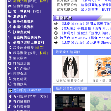
官方更新公告
《新瑪奇》0713(
寵物介紹
[比較]
[夥伴]
官方更新公告
格倫貝爾納改版最
怪物導覽搜尋
官方活動公告
加入調查團，BUF
地下城資料
[料理]
遺跡資料
影子任務資料
劇場任務資料
訓練所資料
使徒突襲任務資料
烈焰見習騎士團資料
武器改造模擬
[細工]
最新奇幻繪圖館
武器聚能
[效果]
[材料]
製衣樣本
打鐵設計圖
可生產物品
料理食譜
角色稱號
AI測試 茉莉安立繪
娜歐 / 潘 /
食物效果
最新寫真館經典擷圖
奇幻系列 - Fantasy
奇幻藝廊
[精華]
[廣場]
奇幻繪圖館
奇幻音樂廳