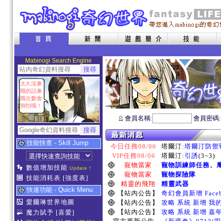
Mabinogi Search Engine
太久沒兼
職的話兼
職次數會
倒扣哦！
會員名稱:
會員密碼
技能快查 - Skill Jump
今日任務08/06
塔爾汀:
塔爾汀防禦
VIP任務08/06
塔爾汀:
引誘
(3~3)
寵物當家
寵物訓練師任務
、
數值增加技能
Update !
寵物當家
寵物探險隊
技能消耗表
[強度表]
精靈的飛翔
精靈武器
快速功能 - Quick Menu
【站內公告】
奇幻會員新增 Face
愛爾琳世界地圖
【站內公告】
攻略 系統 新增 我
【站內公告】
攻略 系統 新增 嘉
魔力賦予
[喜愛]