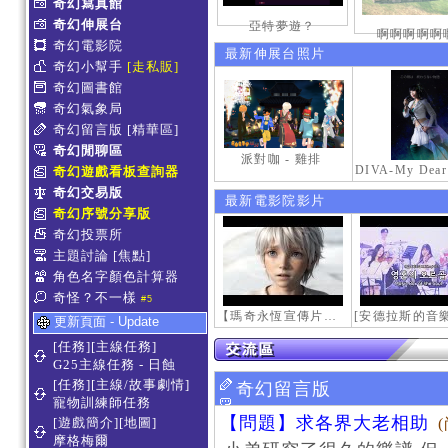
奇幻寫真館
奇幻伸展台
亞特夢遊？
啊啊啊啊啊
奇幻電影院
最新伸展台照片
奇幻小幫手
[走私販]
奇幻圖書館
奇幻氣象局
奇幻留言版
[精華區]
奇幻閒聊區
派對咖 - 雞排
奇幻遊戲看板查詢器
奇幻交易版
最新電影院影片
奇幻序號分享版
奇幻投票所
主題討論
[焦點]
角色名字顏色計算器
奇怪？不一樣
#5
【瑪奇永恆宣傳片】最初的感動
更新頁面 - Update
[任務][主線任務]
G25主線任務 - 日蝕
[任務][主線/故事劇情]
奇幻留言版
寵物訓練師任務
【問題】求各界大老相助
[遊戲簡介][地圖]
摩格梅爾