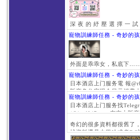
深 夜 的 紓 壓 選 擇 一 試
寵物訓練師任務 - 奇妙的
外面是乖乖女，私底下…
寵物訓練師任務 - 奇妙的
日本酒店上门服务電 報@rb111
阪商务住宅现金日元消费大阪
寵物訓練師任務 - 奇妙的
京风俗 #大阪风俗 #东京外
日本酒店上门服务找Telegr
上门服务新宿风俗 #梅田风
/@jptd847utpp 东
#日本萝莉 #大阪萝莉 #
京旅游 #大阪旅游 #东京风
奇幻的很多資料都很舊了
东京上门服务 #大阪上门服
找資料還是去巴哈或者DC
心斋桥风俗 #日本女孩 #大
了。