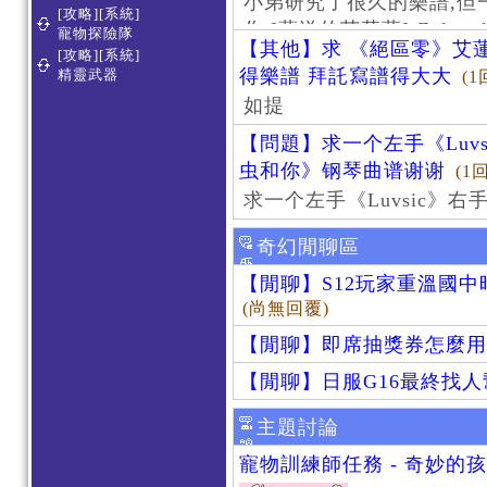
小弟研究了很久的樂譜,但
[攻略][系統]
作 [葬送的芙莉蓮]-Zoltraa
寵物探險隊
【其他】求 《絕區零》艾蓮
[攻略][系統]
得樂譜 拜託寫譜得大大
精靈武器
(1
如提
【問題】求一个左手《Luv
虫和你》钢琴曲谱谢谢
(1
求一个左手《Luvsic》
奇幻閒聊區
【閒聊】S12玩家重溫國
(尚無回覆)
【閒聊】即席抽獎券怎麼用
【閒聊】日服G16最終找
主題討論
寵物訓練師任務 - 奇妙的