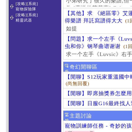
小弟研究了很久的樂譜,但
[攻略][系統]
作 [葬送的芙莉蓮]-Zoltraa
寵物探險隊
【其他】求 《絕區零》艾蓮
[攻略][系統]
得樂譜 拜託寫譜得大大
精靈武器
(1
如提
【問題】求一个左手《Luv
虫和你》钢琴曲谱谢谢
(1
求一个左手《Luvsic》
奇幻閒聊區
【閒聊】S12玩家重溫國
(尚無回覆)
【閒聊】即席抽獎券怎麼用
【閒聊】日服G16最終找
主題討論
寵物訓練師任務 - 奇妙的