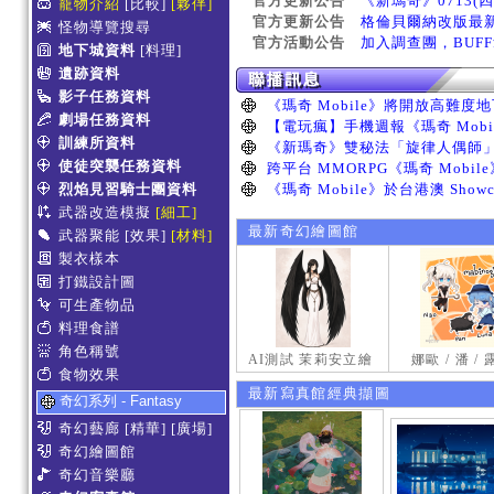
官方更新公告
《新瑪奇》0713(
寵物介紹
[比較]
[夥伴]
官方更新公告
格倫貝爾納改版最
怪物導覽搜尋
官方活動公告
加入調查團，BUF
地下城資料
[料理]
遺跡資料
影子任務資料
劇場任務資料
訓練所資料
使徒突襲任務資料
烈焰見習騎士團資料
武器改造模擬
[細工]
最新奇幻繪圖館
武器聚能
[效果]
[材料]
製衣樣本
打鐵設計圖
可生產物品
料理食譜
角色稱號
AI測試 茉莉安立繪
娜歐 / 潘 /
食物效果
最新寫真館經典擷圖
奇幻系列 - Fantasy
奇幻藝廊
[精華]
[廣場]
奇幻繪圖館
奇幻音樂廳