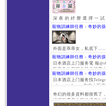
深 夜 的 紓 壓 選 擇 一 試
寵物訓練師任務 - 奇妙的
外面是乖乖女，私底下…
寵物訓練師任務 - 奇妙的
日本酒店上门服务電 報@rb111
阪商务住宅现金日元消费大阪
寵物訓練師任務 - 奇妙的
京风俗 #大阪风俗 #东京外
日本酒店上门服务找Telegr
上门服务新宿风俗 #梅田风
/@jptd847utpp 东
#日本萝莉 #大阪萝莉 #
京旅游 #大阪旅游 #东京风
奇幻的很多資料都很舊了
东京上门服务 #大阪上门服
找資料還是去巴哈或者DC
心斋桥风俗 #日本女孩 #大
了。