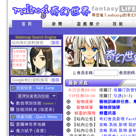
Mabinogi Search Engine
沒有職業
之分！什
麼技能都
可學習！
會員名稱:
會員密碼
技能快查 - Skill Jump
今日任務08/06
塔爾汀:
塔爾汀防禦
VIP任務08/06
塔爾汀:
引誘
(3~3)
寵物當家
寵物訓練師任務
、
數值增加技能
Update !
寵物當家
寵物探險隊
技能消耗表
[強度表]
精靈的飛翔
精靈武器
快速功能 - Quick Menu
【站內公告】
奇幻會員新增 Face
愛爾琳世界地圖
【站內公告】
攻略 系統 新增 我
【站內公告】
攻略 系統 新增 嘉
魔力賦予
[喜愛]