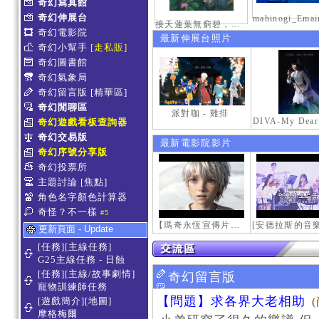
奇幻寫真館
奇幻伸展台
接天蓮葉無窮碧，映日荷花別樣紅。
奇幻電影院
最新伸展台照片
奇幻小幫手
[走私販]
奇幻圖書館
奇幻氣象局
奇幻留言版
[精華區]
奇幻閒聊區
派對咖 - 雞排
奇幻遊戲看板查詢器
奇幻交易版
最新電影院影片
奇幻序號分享版
奇幻投票所
主題討論
[焦點]
角色名字顏色計算器
奇怪？不一樣
#5
【瑪奇永恆宣傳片】最初的感動
更新頁面 - Update
[任務][主線任務]
G25主線任務 - 日蝕
[任務][主線/故事劇情]
奇幻留言版
寵物訓練師任務
【問題】求各界大老相助
[遊戲簡介][地圖]
摩格梅爾