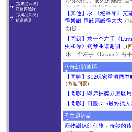
小弟研究了很久的樂譜,但
[攻略][系統]
作 [葬送的芙莉蓮]-Zoltraa
寵物探險隊
【其他】求 《絕區零》艾蓮
[攻略][系統]
得樂譜 拜託寫譜得大大
精靈武器
(1
如提
【問題】求一个左手《Luv
虫和你》钢琴曲谱谢谢
(1
求一个左手《Luvsic》
奇幻閒聊區
【閒聊】S12玩家重溫國
(尚無回覆)
【閒聊】即席抽獎券怎麼用
【閒聊】日服G16最終找
主題討論
寵物訓練師任務 - 奇妙的