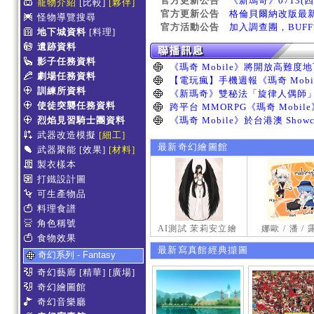
官方更新公告
《新瑪奇》0713(
寵物介紹
[比較]
[夥伴]
官方更新公告
格倫貝爾納改版最
怪物導覽搜尋
官方活動公告
加入調查團，BUF
地下城資料
[料理]
遺跡資料
影子任務資料
劇場任務資料
訓練所資料
使徒突襲任務資料
烈焰見習騎士團資料
武器改造模擬
[細工]
最新奇幻繪圖館
武器聚能
[效果]
[材料]
製衣樣本
打鐵設計圖
可生產物品
料理食譜
角色稱號
AI測試 茉莉安立繪
娜歐 / 潘 /
食物效果
最新寫真館經典擷圖
奇幻系列 - Fantasy
奇幻藝廊
[精華]
[廣場]
奇幻繪圖館
奇幻音樂廳