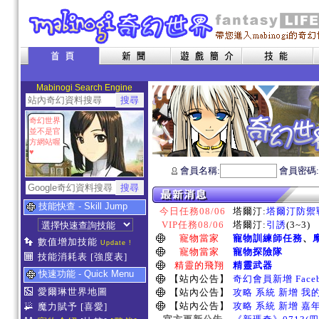
Mabinogi Search Engine
奇幻世界
並不是官
方網站喔
♥
會員名稱:
會員密碼
技能快查 - Skill Jump
今日任務08/06
塔爾汀:
塔爾汀防禦
VIP任務08/06
塔爾汀:
引誘
(3~3)
寵物當家
寵物訓練師任務
、
數值增加技能
Update !
寵物當家
寵物探險隊
技能消耗表
[強度表]
精靈的飛翔
精靈武器
快速功能 - Quick Menu
【站內公告】
奇幻會員新增 Face
愛爾琳世界地圖
【站內公告】
攻略 系統 新增 我
【站內公告】
攻略 系統 新增 嘉
魔力賦予
[喜愛]