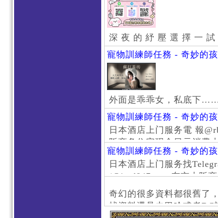
深 夜 的 紓 壓 選 擇 一 試
寵物訓練師任務 - 奇妙的
外面是乖乖女，私底下…
寵物訓練師任務 - 奇妙的
日本酒店上门服务電 報@rb111
阪商务住宅现金日元消费大阪
寵物訓練師任務 - 奇妙的
京风俗 #大阪风俗 #东京外
日本酒店上门服务找Telegr
上门服务新宿风俗 #梅田风
/@jptd847utpp 东
#日本萝莉 #大阪萝莉 #
京旅游 #大阪旅游 #东京风
奇幻的很多資料都很舊了
东京上门服务 #大阪上门服
找資料還是去巴哈或者DC
心斋桥风俗 #日本女孩 #大
了。