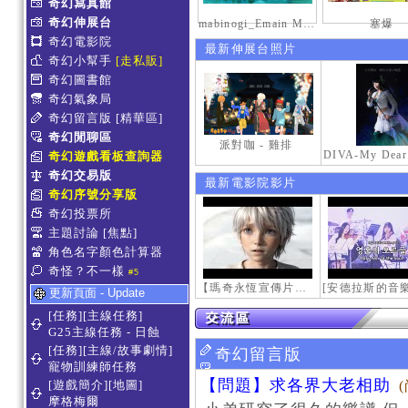
奇幻寫真館
奇幻伸展台
mabinogi_Emain Macha_0900-1200_1
塞爆
奇幻電影院
最新伸展台照片
奇幻小幫手
[走私販]
奇幻圖書館
奇幻氣象局
奇幻留言版
[精華區]
奇幻閒聊區
派對咖 - 雞排
奇幻遊戲看板查詢器
奇幻交易版
最新電影院影片
奇幻序號分享版
奇幻投票所
主題討論
[焦點]
角色名字顏色計算器
奇怪？不一樣
#5
【瑪奇永恆宣傳片】最初的感動
更新頁面 - Update
[任務][主線任務]
G25主線任務 - 日蝕
[任務][主線/故事劇情]
奇幻留言版
寵物訓練師任務
【問題】求各界大老相助
[遊戲簡介][地圖]
摩格梅爾