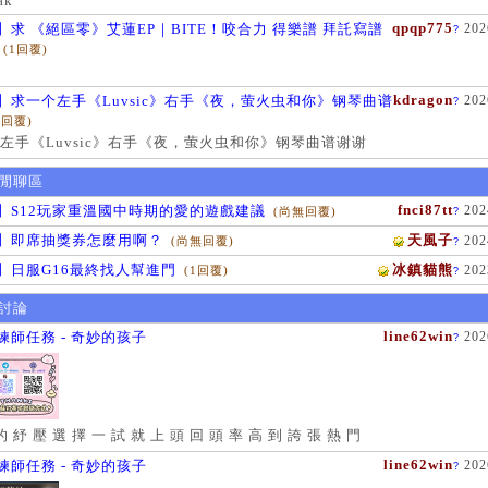
ak
qpqp775
】求 《絕區零》艾蓮EP｜BITE！咬合力 得樂譜 拜託寫譜
202
?
(1回覆)
kdragon
】求一个左手《Luvsic》右手《夜，萤火虫和你》钢琴曲谱
202
?
1回覆)
左手《Luvsic》右手《夜，萤火虫和你》钢琴曲谱谢谢
閒聊區
fnci87tt
】S12玩家重溫國中時期的愛的遊戲建議
202
(尚無回覆)
?
】即席抽獎券怎麼用啊？
天風子
202
(尚無回覆)
?
】日服G16最終找人幫進門
冰鎮貓熊
202
(1回覆)
?
討論
line62win
練師任務 - 奇妙的孩子
202
?
的 紓 壓 選 擇 一 試 就 上 頭 回 頭 率 高 到 誇 張 熱 門
line62win
練師任務 - 奇妙的孩子
202
?