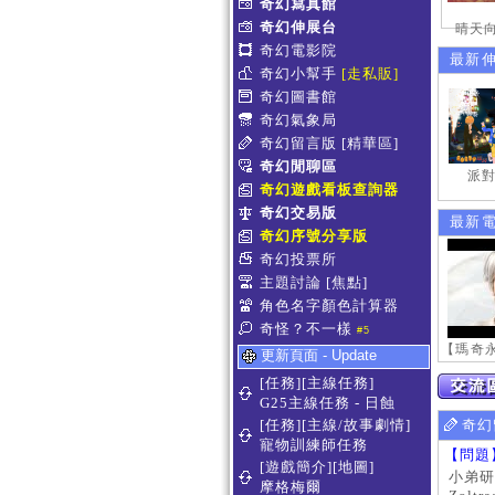
奇幻寫真館
奇幻伸展台
晴天向
奇幻電影院
最新
奇幻小幫手
[走私販]
奇幻圖書館
奇幻氣象局
奇幻留言版
[精華區]
奇幻閒聊區
派對
奇幻遊戲看板查詢器
奇幻交易版
最新
奇幻序號分享版
奇幻投票所
主題討論
[焦點]
角色名字顏色計算器
奇怪？不一樣
#5
更新頁面 - Update
[任務][主線任務]
G25主線任務 - 日蝕
[任務][主線/故事劇情]
奇幻
寵物訓練師任務
【問題
[遊戲簡介][地圖]
小弟研
摩格梅爾