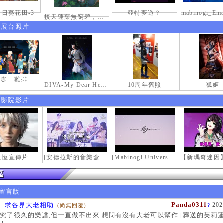
日葵花田-3
亞特夢遊？
接天蓮葉無窮碧，映日荷花別樣紅。
伸展台照片
咖 - 雞排
DIVA-My Dear Heroine-
10周年舊照
狐姬
電影院影片
【瑪奇永恆宣傳片】最初的感動
[安德拉斯的音樂盒｜靈魂的音樂盒] Mabinogi OST - Music Box of the Soul | Crossover COVER
[Mabinogi Universe] 謝謝你來到這個世界...
留言版
Panda0311
】求各界大老相助
202
(尚無回覆)
?
究了很久的樂譜,但一直做不出來 想問有沒有大老可以幫作 [葬送的芙莉蓮