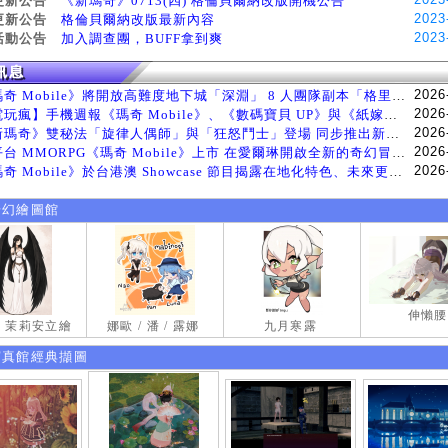
更新公告
《新瑪奇》0713(四) 格倫貝爾納改版開機公告
2023
更新公告
格倫貝爾納改版最新內容
2023
活動公告
加入調查團，BUFF拿到爽
2026
《瑪奇 Mobile》將開放高難度地下城「深淵」 8 人團隊副本「格里斯貝恩」將於 8 月 5 日登場
2026
【電玩瘋】手機週報《瑪奇 Mobile》、《數碼寶貝 UP》與《紙嫁衣 9 羅浮夢》等遊戲
2026
《新瑪奇》雙秘法「旋律人偶師」與「狂怒鬥士」登場 同步推出新系統「神秘工坊」
2026
跨平台 MMORPG《瑪奇 Mobile》上市 在愛爾琳開啟全新的奇幻冒險生活
2026
《瑪奇 Mobile》於台港澳 Showcase 節目揭露在地化特色、未來更新計畫等內容 首次公開台灣動畫
奇幻繪圖館
伸懶腰
試 茉莉安立繪
娜歐 / 潘 / 露娜
九月寒露
寫真館經典擷圖