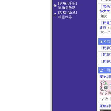
Zoltra
[攻略][系統]
【其他
寵物探險隊
得大大
[攻略][系統]
如提
精靈武器
【問題
谢谢
(
求一个
奇幻
【閒聊
【閒聊
【閒聊
主題
寵物訓
深 夜 
寵物訓