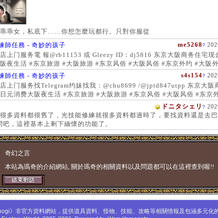
乖乖女，私底下……你想怎麼玩都行。只對你服從
me5268
練師任務 - 奇妙的孩子
202
?
上门服务電 報@rb11153 或 Gleezy ID：dj5816 东京大阪商务住宅
阪夜生活 #东京旅游 #大阪旅游 #东京风俗 #大阪风俗 #东京外约 #大阪外
服务 #大阪上门服务新宿风俗 #梅田风俗 #歌舞伎町 #日本女孩 #大阪女孩
s4s154
練師任務 - 奇妙的孩子
202
?
 #大阪萝莉 #日本学生妹
上门服务找Telegram约妹找我：@chu8699 /@jptd847utpp 东京大
日元消费大阪夜生活 #东京旅游 #大阪旅游 #东京风俗 #大阪风俗 #东京外
约 #东京上门服务 #大阪上门服务新宿风俗 #梅田风俗 #歌舞伎町 #心斋
ドニタシェリ
202
?
女孩 #大阪女孩 #日本萝莉 #大阪萝莉 #日本学生妹
很多資料都很舊了，光技能修練就很多資料都過時了，要找資料還是去巴
問吧，這裡基本上剩下緬懷的功能了。
奇幻之言
本站為瑪奇的介紹網站, 關於瑪奇的相關資料以及問題都可以在這裡查到喔!!
mabinogi》非官方資料網站，提供道具資料、怪物、技能、攻略等相關情報及包涵多元