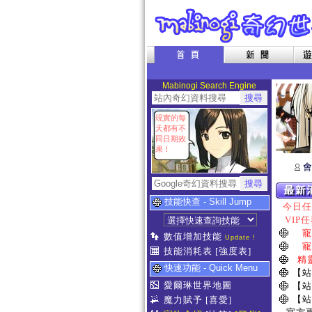
Mabinogi Search Engine
現實的每
天都有不
同日期效
果！
會
技能快查 - Skill Jump
今日任務
VIP任
寵
數值增加技能
Update !
寵
技能消耗表
[強度表]
精
快速功能 - Quick Menu
【站
愛爾琳世界地圖
【站
【站
魔力賦予
[喜愛]