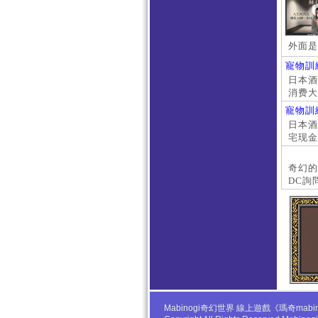
外面是
寵物訓
日本酒店
消费大
京上门
寵物訓
本萝莉
日本酒店
宅现金
大阪外
#日本
奇幻的
DC詢
Mabinogi奇幻世界 線上遊戲《瑪奇