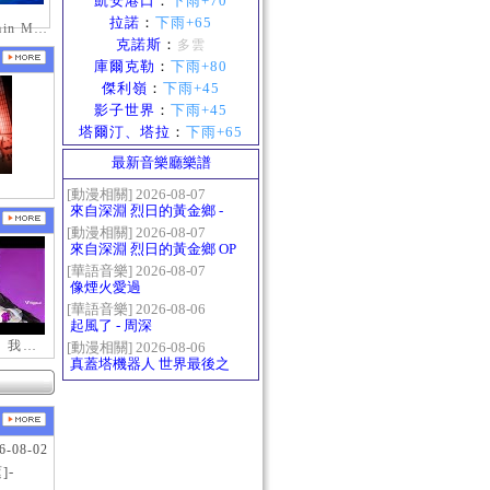
凱安港口
：
下雨+70
拉諾
：
下雨+65
mabinogi_Emain Macha_2000-0600_1
克諾斯
：
多雲
庫爾克勒
：
下雨+80
傑利嶺
：
下雨+45
影子世界
：
下雨+45
塔爾汀、塔拉
：
下雨+65
最新音樂廳樂譜
[動漫相關] 2026-08-07
來自深淵 烈日的黃金鄉 -
Gravity
[動漫相關] 2026-08-07
來自深淵 烈日的黃金鄉 OP
- かたち(Katachi)
[華語音樂] 2026-08-07
像煙火愛過
[華語音樂] 2026-08-06
起風了 - 周深
【新瑪奇迷因】我更喜歡你
[動漫相關] 2026-08-06
真蓋塔機器人 世界最後之
日OP2 HEATS
6-08-02
]-