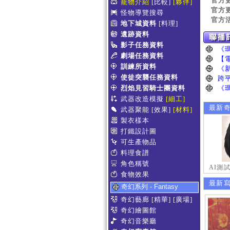
官方
寵物介紹
[比較]
[夥伴]
官方
怪物導覽搜尋
官方
地下城資料
[料理]
遺跡資料
影子任務資料
劇場任務資料
訓練所資料
使徒突襲任務資料
烈焰見習騎士團資料
武器改造模擬
[細工]
最新
武器聚能
[效果]
[材料]
製衣樣本
打鐵設計圖
可生產物品
料理食譜
角色稱號
AI測
食物效果
最新
奇幻系列 - Fantasy
奇幻藝廊
[精華]
[廣場]
奇幻繪圖館
奇幻音樂廳