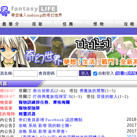
員名稱:
會員密碼:
自動登入
[註冊]
[忘記
08/07
塔爾汀:
救出偵察兵
(2~4)
塔拉:
弗魔族的襲擊
(1~5)
務08/07
塔爾汀:
打倒弗魔族指揮官 II
(1~3)
塔拉:
背後的敵人
(1~2)
物當家
寵物訓練師任務
、
摩格梅爾
物當家
寵物探險隊
靈的飛翔
精靈武器
2018
內公告】
奇幻會員新增 Facebook 認證機制
2017
內公告】
攻略 系統 新增 我的騎士團+
2017
內公告】
攻略 系統 新增 嘉年華會+
2023