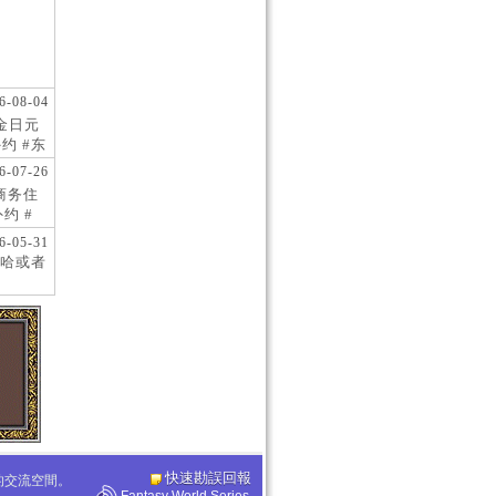
6-08-04
现金日元
约 #东
 #日
6-07-26
阪商务住
约 #
桥风俗
6-05-31
哈或者
快速勘誤回報
化的交流空間。