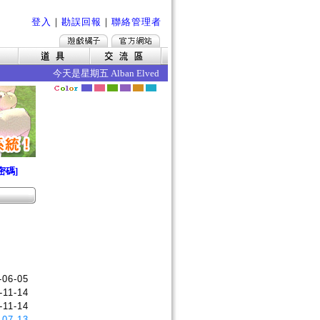
登入
｜
勘誤回報
｜
聯絡管理者
今天是星期五 Alban Elved 愛爾琳秋收 今日的效果如下 ‧死
密碼]
-06-05
-11-14
-11-14
-07-13