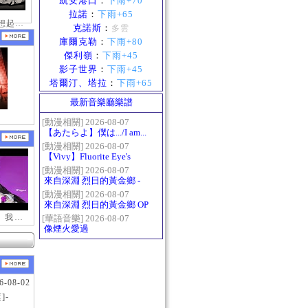
凱安港口
：
下雨+70
拉諾
：
下雨+65
那一天布蘿妮想起老佛的奶油手
克諾斯
：
多雲
庫爾克勒
：
下雨+80
傑利嶺
：
下雨+45
影子世界
：
下雨+45
塔爾汀、塔拉
：
下雨+65
最新音樂廳樂譜
[動漫相關] 2026-08-07
【あたらよ】僕は.../I am...
（我內心的糟糕念頭/僕の
[動漫相關] 2026-08-07
【Vivy】Fluorite Eye's
心のヤバイやつ第二季
Song
OP）
[動漫相關] 2026-08-07
來自深淵 烈日的黃金鄉 -
Gravity
[動漫相關] 2026-08-07
來自深淵 烈日的黃金鄉 OP
- かたち(Katachi)
【新瑪奇迷因】我更喜歡你
[華語音樂] 2026-08-07
像煙火愛過
6-08-02
]-