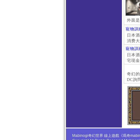
外面是
寵物訓
日本酒店
消费大
京上门
寵物訓
本萝莉
日本酒店
宅现金
大阪外
#日本
奇幻的
DC詢
Mabinogi奇幻世界 線上遊戲《瑪奇