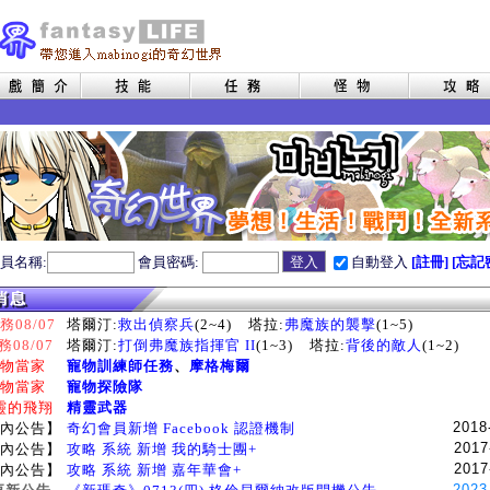
員名稱:
會員密碼:
自動登入
[註冊]
[忘記
08/07
塔爾汀:
救出偵察兵
(2~4)
塔拉:
弗魔族的襲擊
(1~5)
務08/07
塔爾汀:
打倒弗魔族指揮官 II
(1~3)
塔拉:
背後的敵人
(1~2)
物當家
寵物訓練師任務
、
摩格梅爾
物當家
寵物探險隊
靈的飛翔
精靈武器
2018
內公告】
奇幻會員新增 Facebook 認證機制
2017
內公告】
攻略 系統 新增 我的騎士團+
2017
內公告】
攻略 系統 新增 嘉年華會+
2023