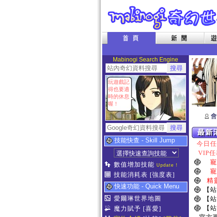
Mabinogi Search Engine
玩遊戲記
得也要適
時的休息
喔！
會
技能快查 - Skill Jump
今日任務
VIP任
寵
數值增加技能
Update !
寵
技能消耗表
[強度表]
精
快速功能 - Quick Menu
【站
愛爾琳世界地圖
【站
【站
魔力賦予
[喜愛]