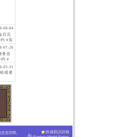
6-08-04
现金日元
约 #东
 #日
6-07-26
阪商务住
约 #
桥风俗
6-05-31
哈或者
快速勘誤回報
化的交流空間。