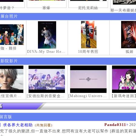
特夢遊？
塞爆
尼托克莉絲
伸展台照片
咖 - 雞排
DIVA-My Dear Heroine-
10周年舊照
狐姬
電影院影片
【瑪奇永恆宣傳片】最初的感動
[安德拉斯的音樂盒｜靈魂的音樂盒] Mabinogi OST - Music Box of the Soul | Crossover COVER
[Mabinogi Universe] 謝謝你來到這個世界...
留言版
Panda0311
】求各界大老相助
202
(尚無回覆)
?
究了很久的樂譜,但一直做不出來 想問有沒有大老可以幫作 [葬送的芙莉蓮