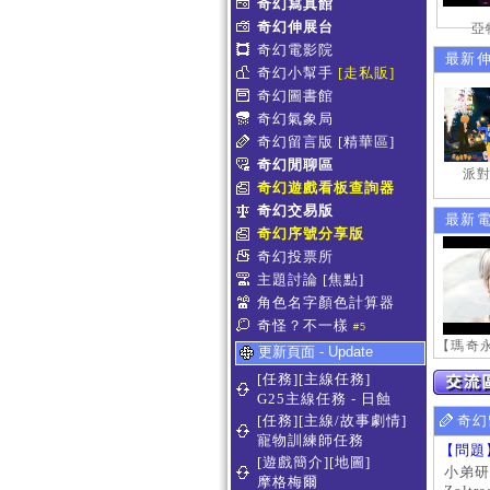
奇幻寫真館
奇幻伸展台
亞
奇幻電影院
最新
奇幻小幫手
[走私販]
奇幻圖書館
奇幻氣象局
奇幻留言版
[精華區]
奇幻閒聊區
派對
奇幻遊戲看板查詢器
奇幻交易版
最新
奇幻序號分享版
奇幻投票所
主題討論
[焦點]
角色名字顏色計算器
奇怪？不一樣
#5
更新頁面 - Update
[任務][主線任務]
G25主線任務 - 日蝕
[任務][主線/故事劇情]
奇幻
寵物訓練師任務
【問題
[遊戲簡介][地圖]
小弟研
摩格梅爾