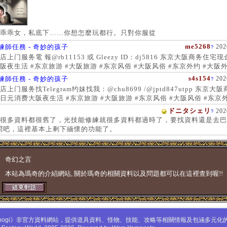
乖乖女，私底下……你想怎麼玩都行。只對你服從
me5268
練師任務 - 奇妙的孩子
202
?
上门服务電 報@rb11153 或 Gleezy ID：dj5816 东京大阪商务住宅
阪夜生活 #东京旅游 #大阪旅游 #东京风俗 #大阪风俗 #东京外约 #大阪外
服务 #大阪上门服务新宿风俗 #梅田风俗 #歌舞伎町 #日本女孩 #大阪女孩
s4s154
練師任務 - 奇妙的孩子
202
?
 #大阪萝莉 #日本学生妹
上门服务找Telegram约妹找我：@chu8699 /@jptd847utpp 东京大
日元消费大阪夜生活 #东京旅游 #大阪旅游 #东京风俗 #大阪风俗 #东京外
约 #东京上门服务 #大阪上门服务新宿风俗 #梅田风俗 #歌舞伎町 #心斋
ドニタシェリ
202
?
女孩 #大阪女孩 #日本萝莉 #大阪萝莉 #日本学生妹
很多資料都很舊了，光技能修練就很多資料都過時了，要找資料還是去巴
問吧，這裡基本上剩下緬懷的功能了。
奇幻之言
本站為瑪奇的介紹網站, 關於瑪奇的相關資料以及問題都可以在這裡查到喔!!
mabinogi》非官方資料網站，提供道具資料、怪物、技能、攻略等相關情報及包涵多元