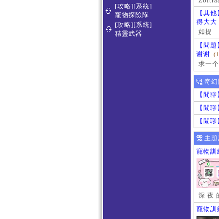
Zoltra
[攻略][系統]
【其他
寵物探險隊
得大大
[攻略][系統]
如提
精靈武器
【問題
谢谢
(
求一个
奇幻
【閒聊
【閒聊
【閒聊
主題
寵物訓
深 夜 
寵物訓