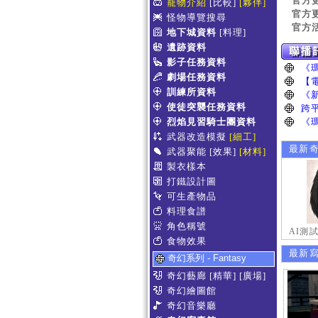
官方
寵物介紹
[比較]
[夥伴]
官方
怪物導覽搜尋
官方
地下城資料
[料理]
遺跡資料
影子任務資料
劇場任務資料
訓練所資料
使徒突襲任務資料
烈焰見習騎士團資料
武器改造模擬
[細工]
最新
武器聚能
[效果]
[材料]
製衣樣本
打鐵設計圖
可生產物品
料理食譜
角色稱號
AI測
食物效果
最新
奇幻系列 - Fantasy
奇幻藝廊
[精華]
[廣場]
奇幻繪圖館
奇幻音樂廳