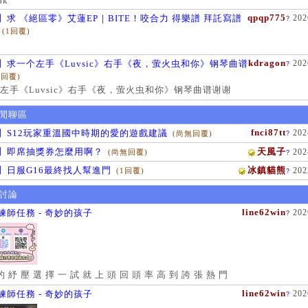
ak
qpqp775
】求 《絕區零》艾蓮EP｜BITE！咬合力 得樂譜 拜託寫譜
202
?
(1回覆)
kdragon
】求一个左手《Luvsic》右手《夜，萤火虫和你》钢琴曲谱
202
?
1回覆)
左手《Luvsic》右手《夜，萤火虫和你》钢琴曲谱谢谢
閒聊區
fnci87tt
】S12玩家重溫國中時期的愛的遊戲建議
202
(尚無回覆)
?
】即席抽獎券怎麼用啊？
天風子
202
(尚無回覆)
?
】日服G16最終找人幫進門
冰鎮貓熊
202
(1回覆)
?
討論
line62win
練師任務 - 奇妙的孩子
202
?
的 紓 壓 選 擇 一 試 就 上 頭 回 頭 率 高 到 誇 張 熱 門
line62win
練師任務 - 奇妙的孩子
202
?