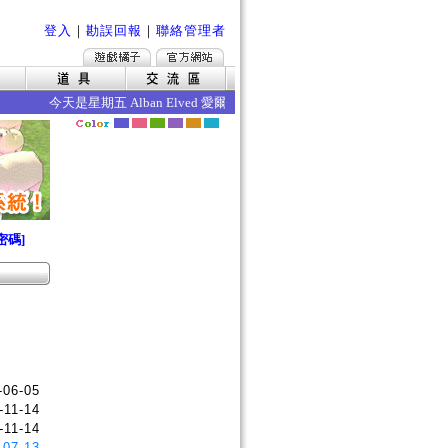
登入
｜
勘誤回報
｜
聯絡管理者
今天是星期五 Alban Elved 愛爾琳秋收 今日的效果如下 ‧死亡懲
密碼]
-06-05
-11-14
-11-14
-07-13