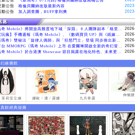
更新公告
《新瑪奇》0713(四) 格倫貝爾納改版開機公告
2023
更新公告
格倫貝爾納改版最新內容
2023
活動公告
加入調查團，BUFF拿到爽
2026
《瑪奇 Mobile》將開放高難度地下城「深淵」 8 人團隊副本「格里斯貝恩」將於 8 月 5 日登場
2026
【電玩瘋】手機週報《瑪奇 Mobile》、《數碼寶貝 UP》與《紙嫁衣 9 羅浮夢》等遊戲
2026
《新瑪奇》雙秘法「旋律人偶師」與「狂怒鬥士」登場 同步推出新系統「神秘工坊」
2026
跨平台 MMORPG《瑪奇 Mobile》上市 在愛爾琳開啟全新的奇幻冒險生活
2026
《瑪奇 Mobile》於台港澳 Showcase 節目揭露在地化特色、未來更新計畫等內容 首次公開台灣動畫
奇幻繪圖館
伸懶腰
試 茉莉安立繪
娜歐 / 潘 / 露娜
九月寒露
寫真館經典擷圖