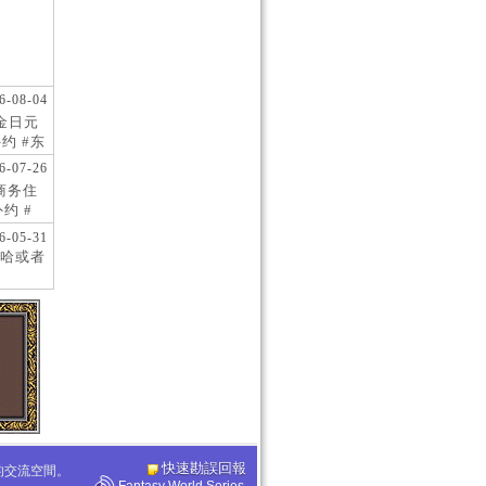
6-08-04
现金日元
约 #东
 #日
6-07-26
阪商务住
约 #
桥风俗
6-05-31
哈或者
快速勘誤回報
化的交流空間。