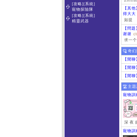
Zoltra
[攻略][系統]
【其他
寵物探險隊
得大大
[攻略][系統]
如提
精靈武器
【問題
谢谢
(
求一个
奇幻
【閒聊
【閒聊
【閒聊
主題
寵物訓
深 夜 
寵物訓