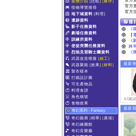
官方
寵物介紹
[比較]
[夥伴]
官方
怪物導覽搜尋
官方
地下城資料
[料理]
遺跡資料
影子任務資料
劇場任務資料
訓練所資料
使徒突襲任務資料
烈焰見習騎士團資料
武器改造模擬
[細工]
最新
武器聚能
[效果]
[材料]
製衣樣本
打鐵設計圖
可生產物品
料理食譜
角色稱號
AI測
食物效果
最新
奇幻系列 - Fantasy
奇幻藝廊
[精華]
[廣場]
奇幻繪圖館
奇幻音樂廳