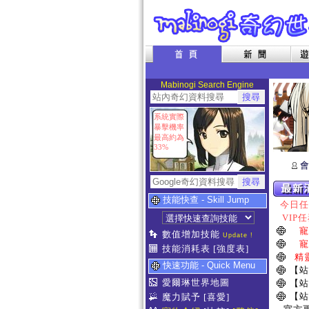
Mabinogi Search Engine
系統實際
暴擊機率
最高約為
33%
會
技能快查 - Skill Jump
今日任務
VIP任
寵
數值增加技能
Update !
寵
技能消耗表
[強度表]
精
快速功能 - Quick Menu
【站
愛爾琳世界地圖
【站
【站
魔力賦予
[喜愛]