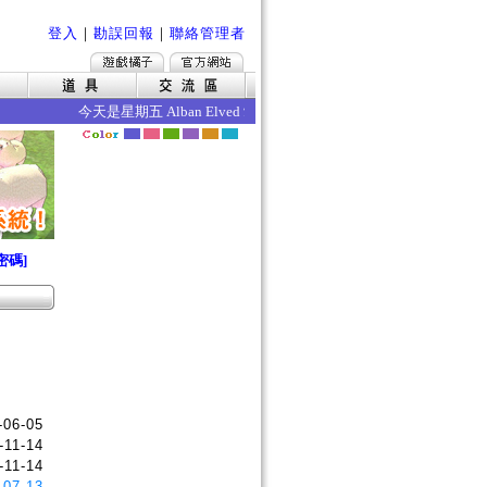
登入
｜
勘誤回報
｜
聯絡管理者
今天是星期五 Alban Elved 愛爾琳秋收 今日的效果如下 ‧死
密碼]
-06-05
-11-14
-11-14
-07-13