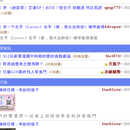
ak
qpqp775
】求 《絕區零》艾蓮EP｜BITE！咬合力 得樂譜 拜託寫譜
202
?
(1回覆)
kdragon
】求一个左手《Luvsic》右手《夜，萤火虫和你》钢琴曲谱
202
?
1回覆)
左手《Luvsic》右手《夜，萤火虫和你》钢琴曲谱谢谢
閒聊區
fnci87tt
】S12玩家重溫國中時期的愛的遊戲建議
202
(尚無回覆)
?
】即席抽獎券怎麼用啊？
天風子
202
(尚無回覆)
?
】日服G16最終找人幫進門
冰鎮貓熊
202
(1回覆)
?
討論
line62win
練師任務 - 奇妙的孩子
202
?
的 紓 壓 選 擇 一 試 就 上 頭 回 頭 率 高 到 誇 張 熱 門
line62win
練師任務 - 奇妙的孩子
202
?