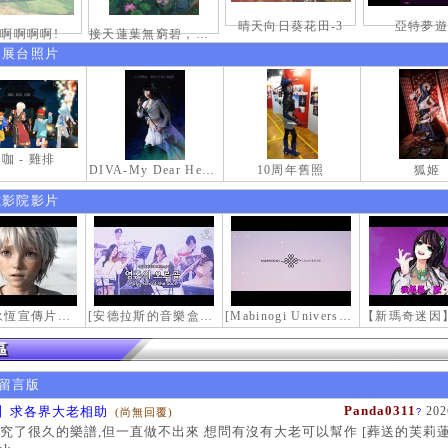
晴天向日葵花田-3
亞特夢遊
啊啊啊啊!
接天蓮葉無窮碧，映日荷花別樣紅。
伸展台照片
咖 - 雞排
DIVA-My Dear Heroine-
10周年舊照
狐姬
電影院影片
【瑪奇永恆宣傳片】最初的感動
[安德拉斯的音樂盒｜靈魂的音樂盒] Mabinogi OST - Music Box of the Soul | Crossover COVER
[Mabinogi Universe] 謝謝你來到這個世界...
留言版
Panda0311
】求各界大老相助
202
(尚無回覆)
?
究了很久的樂譜,但一直做不出來 想問有沒有大老可以幫作 [葬送的芙莉蓮