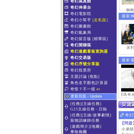
奇幻寫真館
奇幻伸展台
啊啊
奇幻電影院
最新
奇幻小幫手
[走私販]
奇幻圖書館
奇幻氣象局
奇幻留言版
[精華區]
奇幻閒聊區
派對
奇幻遊戲看板查詢器
奇幻交易版
最新
奇幻序號分享版
奇幻投票所
主題討論
[焦點]
角色名字顏色計算器
奇怪？不一樣
#5
更新頁面 - Update
[任務][主線任務]
G25主線任務 - 日蝕
[任務][主線/故事劇情]
奇幻
寵物訓練師任務
【問題
[遊戲簡介][地圖]
小弟研
摩格梅爾