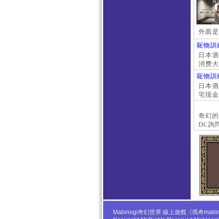
外面是
寵物訓
日本酒店
消费大
京上门
寵物訓
本萝莉
日本酒店
宅现金
大阪外
#日本
奇幻的
DC詢
Mabinogi奇幻世界 線上遊戲《瑪奇