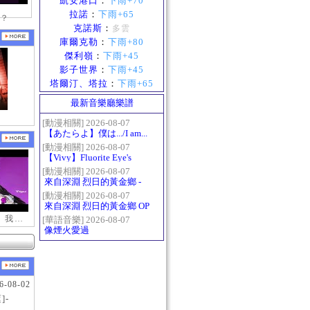
凱安港口
：
下雨+70
拉諾
：
下雨+65
？
克諾斯
：
多雲
庫爾克勒
：
下雨+80
傑利嶺
：
下雨+45
影子世界
：
下雨+45
塔爾汀、塔拉
：
下雨+65
最新音樂廳樂譜
[動漫相關] 2026-08-07
【あたらよ】僕は.../I am...
（我內心的糟糕念頭/僕の
[動漫相關] 2026-08-07
【Vivy】Fluorite Eye's
心のヤバイやつ第二季
Song
OP）
[動漫相關] 2026-08-07
來自深淵 烈日的黃金鄉 -
Gravity
[動漫相關] 2026-08-07
來自深淵 烈日的黃金鄉 OP
- かたち(Katachi)
【新瑪奇迷因】我更喜歡你
[華語音樂] 2026-08-07
像煙火愛過
6-08-02
]-