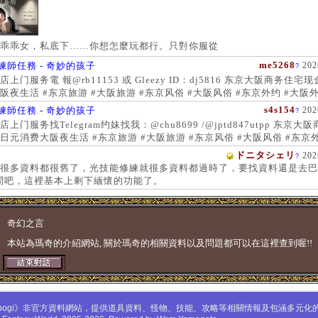
乖乖女，私底下……你想怎麼玩都行。只對你服從
me5268
練師任務 - 奇妙的孩子
202
?
上门服务電 報@rb11153 或 Gleezy ID：dj5816 东京大阪商务住宅
阪夜生活 #东京旅游 #大阪旅游 #东京风俗 #大阪风俗 #东京外约 #大阪外
服务 #大阪上门服务新宿风俗 #梅田风俗 #歌舞伎町 #日本女孩 #大阪女孩
s4s154
練師任務 - 奇妙的孩子
202
?
 #大阪萝莉 #日本学生妹
上门服务找Telegram约妹找我：@chu8699 /@jptd847utpp 东京大
日元消费大阪夜生活 #东京旅游 #大阪旅游 #东京风俗 #大阪风俗 #东京外
约 #东京上门服务 #大阪上门服务新宿风俗 #梅田风俗 #歌舞伎町 #心斋
ドニタシェリ
202
?
女孩 #大阪女孩 #日本萝莉 #大阪萝莉 #日本学生妹
很多資料都很舊了，光技能修練就很多資料都過時了，要找資料還是去巴
問吧，這裡基本上剩下緬懷的功能了。
奇幻之言
本站為瑪奇的介紹網站, 關於瑪奇的相關資料以及問題都可以在這裡查到喔!!
mabinogi》非官方資料網站，提供道具資料、怪物、技能、攻略等相關情報及包涵多元