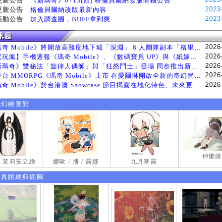
更新公告
《新瑪奇》0713(四) 格倫貝爾納改版開機公告
2023
更新公告
格倫貝爾納改版最新內容
2023
活動公告
加入調查團，BUFF拿到爽
2026
《瑪奇 Mobile》將開放高難度地下城「深淵」 8 人團隊副本「格里斯貝恩」將於 8 月 5 日登場
2026
【電玩瘋】手機週報《瑪奇 Mobile》、《數碼寶貝 UP》與《紙嫁衣 9 羅浮夢》等遊戲
2026
《新瑪奇》雙秘法「旋律人偶師」與「狂怒鬥士」登場 同步推出新系統「神秘工坊」
2026
跨平台 MMORPG《瑪奇 Mobile》上市 在愛爾琳開啟全新的奇幻冒險生活
2026
《瑪奇 Mobile》於台港澳 Showcase 節目揭露在地化特色、未來更新計畫等內容 首次公開台灣動畫
奇幻繪圖館
伸懶腰
試 茉莉安立繪
娜歐 / 潘 / 露娜
九月寒露
寫真館經典擷圖