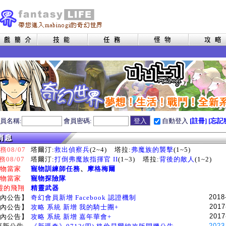
員名稱:
會員密碼:
自動登入
[註冊]
[忘記
08/07
塔爾汀:
救出偵察兵
(2~4)
塔拉:
弗魔族的襲擊
(1~5)
務08/07
塔爾汀:
打倒弗魔族指揮官 II
(1~3)
塔拉:
背後的敵人
(1~2)
物當家
寵物訓練師任務
、
摩格梅爾
物當家
寵物探險隊
靈的飛翔
精靈武器
2018
內公告】
奇幻會員新增 Facebook 認證機制
2017
內公告】
攻略 系統 新增 我的騎士團+
2017
內公告】
攻略 系統 新增 嘉年華會+
2023