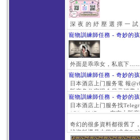
深 夜 的 紓 壓 選 擇 一 試
寵物訓練師任務 - 奇妙的
外面是乖乖女，私底下…
寵物訓練師任務 - 奇妙的
日本酒店上门服务電 報@rb111
阪商务住宅现金日元消费大阪
寵物訓練師任務 - 奇妙的
京风俗 #大阪风俗 #东京外
日本酒店上门服务找Telegr
上门服务新宿风俗 #梅田风
/@jptd847utpp 东
#日本萝莉 #大阪萝莉 #
京旅游 #大阪旅游 #东京风
奇幻的很多資料都很舊了
东京上门服务 #大阪上门服
找資料還是去巴哈或者DC
心斋桥风俗 #日本女孩 #大
了。