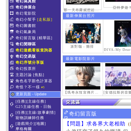
奇幻寫真館
奇幻伸展台
亞特夢遊
那一天布蘿妮想起老佛的奶油手
奇幻電影院
最新伸展台照片
奇幻小幫手
[走私販]
奇幻圖書館
奇幻氣象局
奇幻留言版
[精華區]
奇幻閒聊區
派對咖 - 雞排
奇幻遊戲看板查詢器
奇幻交易版
最新電影院影片
奇幻序號分享版
奇幻投票所
主題討論
[焦點]
角色名字顏色計算器
奇怪？不一樣
#5
【瑪奇永恆宣傳片】最初的感動
更新頁面 - Update
[任務][主線任務]
G25主線任務 - 日蝕
[任務][主線/故事劇情]
奇幻留言版
寵物訓練師任務
【問題】求各界大老相助
[遊戲簡介][地圖]
摩格梅爾