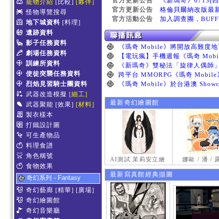
官方更新公告
《新瑪奇》0713(
寵物介紹
[比較]
[夥伴]
官方更新公告
格倫貝爾納改版最
怪物導覽搜尋
官方活動公告
加入調查團，BUF
地下城資料
[料理]
遺跡資料
影子任務資料
劇場任務資料
訓練所資料
使徒突襲任務資料
烈焰見習騎士團資料
武器改造模擬
[細工]
最新奇幻繪圖館
武器聚能
[效果]
[材料]
製衣樣本
打鐵設計圖
可生產物品
料理食譜
角色稱號
AI測試 茉莉安立繪
娜歐 / 潘 /
食物效果
最新寫真館經典擷圖
奇幻系列 - Fantasy
奇幻藝廊
[精華]
[廣場]
奇幻繪圖館
奇幻音樂廳