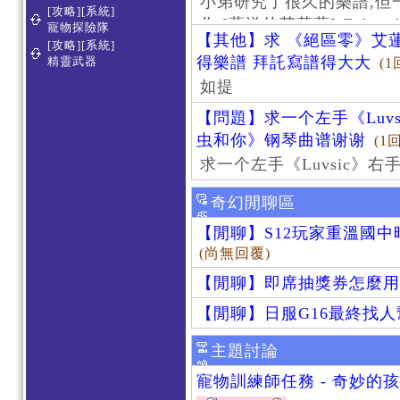
小弟研究了很久的樂譜,但
[攻略][系統]
作 [葬送的芙莉蓮]-Zoltraa
寵物探險隊
【其他】求 《絕區零》艾蓮
[攻略][系統]
得樂譜 拜託寫譜得大大
精靈武器
(1
如提
【問題】求一个左手《Luv
虫和你》钢琴曲谱谢谢
(1
求一个左手《Luvsic》
奇幻閒聊區
【閒聊】S12玩家重溫國
(尚無回覆)
【閒聊】即席抽獎券怎麼用
【閒聊】日服G16最終找
主題討論
寵物訓練師任務 - 奇妙的