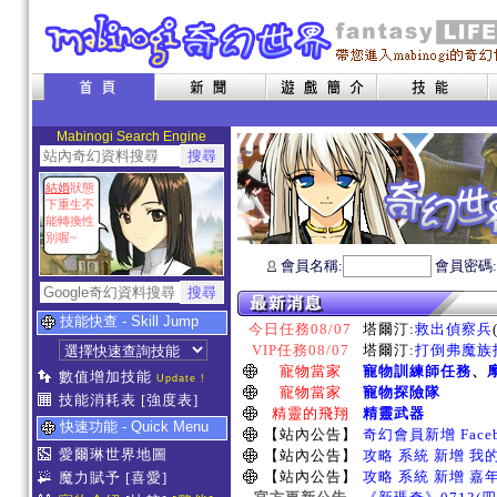
Mabinogi Search Engine
結婚
狀態
下重生不
能轉換性
別喔~
會員名稱:
會員密碼
技能快查 - Skill Jump
今日任務08/07
塔爾汀:
救出偵察兵
VIP任務08/07
塔爾汀:
打倒弗魔族指
寵物當家
寵物訓練師任務
、
數值增加技能
Update !
寵物當家
寵物探險隊
技能消耗表
[強度表]
精靈的飛翔
精靈武器
快速功能 - Quick Menu
【站內公告】
奇幻會員新增 Face
愛爾琳世界地圖
【站內公告】
攻略 系統 新增 我
【站內公告】
攻略 系統 新增 嘉
魔力賦予
[喜愛]