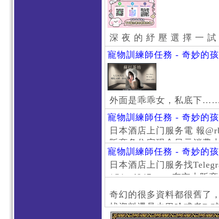
深 夜 的 紓 壓 選 擇 一 試
寵物訓練師任務 - 奇妙的
外面是乖乖女，私底下…
寵物訓練師任務 - 奇妙的
日本酒店上门服务電 報@rb111
阪商务住宅现金日元消费大阪
寵物訓練師任務 - 奇妙的
京风俗 #大阪风俗 #东京外
日本酒店上门服务找Telegr
上门服务新宿风俗 #梅田风
/@jptd847utpp 东
#日本萝莉 #大阪萝莉 #
京旅游 #大阪旅游 #东京风
奇幻的很多資料都很舊了
东京上门服务 #大阪上门服
找資料還是去巴哈或者DC
心斋桥风俗 #日本女孩 #大
了。