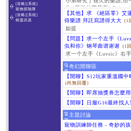
小弟研究了很久的樂譜,但
[攻略][系統]
作 [葬送的芙莉蓮]-Zoltraa
寵物探險隊
【其他】求 《絕區零》艾蓮
[攻略][系統]
得樂譜 拜託寫譜得大大
精靈武器
(1
如提
【問題】求一个左手《Luv
虫和你》钢琴曲谱谢谢
(1
求一个左手《Luvsic》
奇幻閒聊區
【閒聊】S12玩家重溫國
(尚無回覆)
【閒聊】即席抽獎券怎麼用
【閒聊】日服G16最終找
主題討論
寵物訓練師任務 - 奇妙的