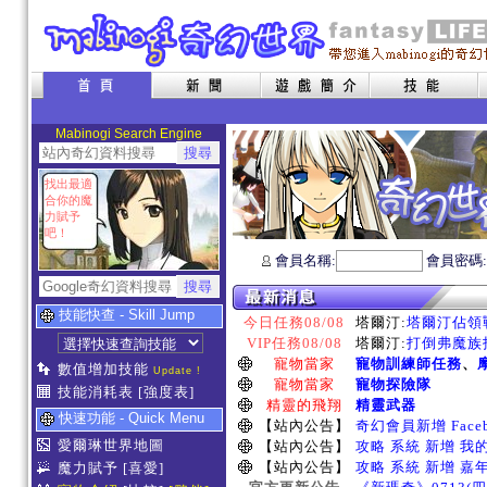
Mabinogi Search Engine
找出最適
合你的魔
力賦予
吧！
會員名稱:
會員密碼
技能快查 - Skill Jump
今日任務08/08
塔爾汀:
塔爾汀佔領戰
VIP任務08/08
塔爾汀:
打倒弗魔族指
寵物當家
寵物訓練師任務
、
數值增加技能
Update !
寵物當家
寵物探險隊
技能消耗表
[強度表]
精靈的飛翔
精靈武器
快速功能 - Quick Menu
【站內公告】
奇幻會員新增 Face
愛爾琳世界地圖
【站內公告】
攻略 系統 新增 我
【站內公告】
攻略 系統 新增 嘉
魔力賦予
[喜愛]