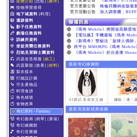
官方更新公告
《新瑪奇》0713(
寵物介紹
[比較]
[夥伴]
官方更新公告
格倫貝爾納改版最
怪物導覽搜尋
官方活動公告
加入調查團，BUF
地下城資料
[料理]
遺跡資料
影子任務資料
劇場任務資料
訓練所資料
使徒突襲任務資料
烈焰見習騎士團資料
武器改造模擬
[細工]
最新奇幻繪圖館
武器聚能
[效果]
[材料]
製衣樣本
打鐵設計圖
可生產物品
料理食譜
角色稱號
AI測試 茉莉安立繪
娜歐 / 潘 /
食物效果
最新寫真館經典擷圖
奇幻系列 - Fantasy
奇幻藝廊
[精華]
[廣場]
奇幻繪圖館
奇幻音樂廳