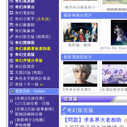
奇幻寫真館
奇幻伸展台
晴天向日葵花田-3
啊啊啊啊啊
奇幻電影院
最新伸展台照片
奇幻小幫手
[走私販]
奇幻圖書館
奇幻氣象局
奇幻留言版
[精華區]
奇幻閒聊區
派對咖 - 雞排
奇幻遊戲看板查詢器
奇幻交易版
最新電影院影片
奇幻序號分享版
奇幻投票所
主題討論
[焦點]
角色名字顏色計算器
奇怪？不一樣
#5
【瑪奇永恆宣傳片】最初的感動
更新頁面 - Update
[任務][主線任務]
G25主線任務 - 日蝕
[任務][主線/故事劇情]
奇幻留言版
寵物訓練師任務
【問題】求各界大老相助
[遊戲簡介][地圖]
摩格梅爾