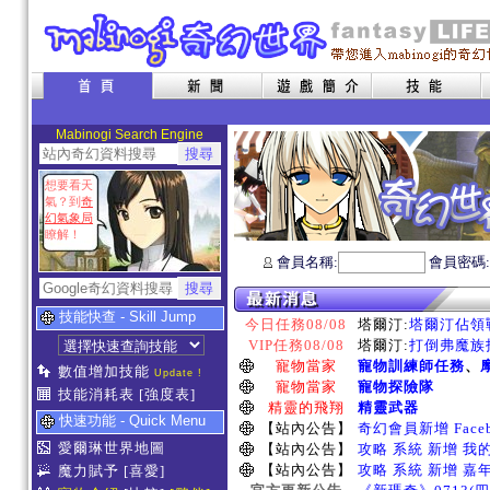
Mabinogi Search Engine
想要看天
氣？到
奇
幻氣象局
瞭解！
會員名稱:
會員密碼
技能快查 - Skill Jump
今日任務08/08
塔爾汀:
塔爾汀佔領戰
VIP任務08/08
塔爾汀:
打倒弗魔族指
寵物當家
寵物訓練師任務
、
數值增加技能
Update !
寵物當家
寵物探險隊
技能消耗表
[強度表]
精靈的飛翔
精靈武器
快速功能 - Quick Menu
【站內公告】
奇幻會員新增 Face
愛爾琳世界地圖
【站內公告】
攻略 系統 新增 我
【站內公告】
攻略 系統 新增 嘉
魔力賦予
[喜愛]