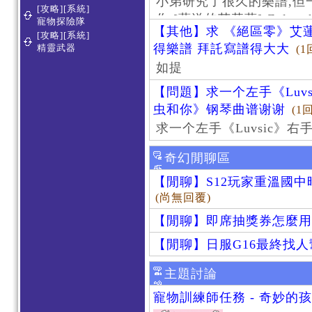
小弟研究了很久的樂譜,但
[攻略][系統]
作 [葬送的芙莉蓮]-Zoltraa
寵物探險隊
【其他】求 《絕區零》艾蓮
[攻略][系統]
得樂譜 拜託寫譜得大大
精靈武器
(1
如提
【問題】求一个左手《Luv
虫和你》钢琴曲谱谢谢
(1
求一个左手《Luvsic》
奇幻閒聊區
【閒聊】S12玩家重溫國
(尚無回覆)
【閒聊】即席抽獎券怎麼用
【閒聊】日服G16最終找
主題討論
寵物訓練師任務 - 奇妙的