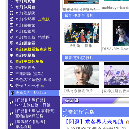
奇幻寫真館
奇幻伸展台
慶祝拿到10歲達到50級稱號紀念照
奇幻電影院
最新伸展台照片
奇幻小幫手
[走私販]
奇幻圖書館
奇幻氣象局
奇幻留言版
[精華區]
奇幻閒聊區
派對咖 - 雞排
奇幻遊戲看板查詢器
奇幻交易版
最新電影院影片
奇幻序號分享版
奇幻投票所
主題討論
[焦點]
角色名字顏色計算器
奇怪？不一樣
#5
【瑪奇永恆宣傳片】最初的感動
更新頁面 - Update
[任務][主線任務]
G25主線任務 - 日蝕
[任務][主線/故事劇情]
奇幻留言版
寵物訓練師任務
【問題】求各界大老相助
[遊戲簡介][地圖]
摩格梅爾