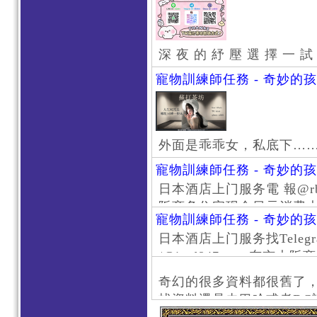
深 夜 的 紓 壓 選 擇 一 試
寵物訓練師任務 - 奇妙的
外面是乖乖女，私底下…
寵物訓練師任務 - 奇妙的
日本酒店上门服务電 報@rb111
阪商务住宅现金日元消费大阪
寵物訓練師任務 - 奇妙的
京风俗 #大阪风俗 #东京外
日本酒店上门服务找Telegr
上门服务新宿风俗 #梅田风
/@jptd847utpp 东
#日本萝莉 #大阪萝莉 #
京旅游 #大阪旅游 #东京风
奇幻的很多資料都很舊了
东京上门服务 #大阪上门服
找資料還是去巴哈或者DC
心斋桥风俗 #日本女孩 #大
了。