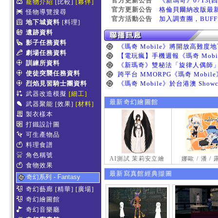
官方更新公告
《新瑪奇》0713(
寵物介紹
[比較]
[夥伴]
官方更新公告
格倫貝爾納改版最
怪物導覽搜尋
官方活動公告
加入調查團，BUF
地下城資料
[料理]
遺跡資料
影子任務資料
劇場任務資料
訓練所資料
使徒突襲任務資料
烈焰見習騎士團資料
武器改造模擬
[細工]
最新奇幻繪圖館
武器聚能
[效果]
[材料]
製衣樣本
打鐵設計圖
可生產物品
料理食譜
角色稱號
AI測試 茉莉安立繪
娜歐 / 潘 /
食物效果
最新寫真館經典擷圖
奇幻系列 - Fantasy
奇幻藝廊
[精華]
[廣場]
奇幻繪圖館
奇幻音樂廳