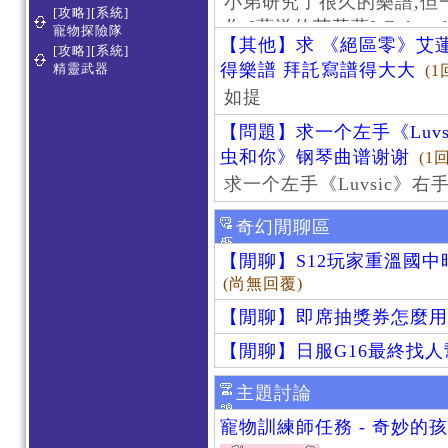
小弟研究了很久的樂譜,但
[攻略][系統]
作 [葬送的芙莉蓮]-Zoltraa
寵物探險隊
【其他】求 《絕區零》艾蓮
[攻略][系統]
得樂譜 拜託寫譜得大大
精靈武器
(1
如提
【問題】求一个左手《Luv
虫和你》钢琴曲谱谢谢
(1
求一个左手《Luvsic》
奇幻閒聊區
【閒聊】S12玩家重溫國
(尚無回覆)
【閒聊】即席抽獎券怎麼用
【閒聊】日服G16最終找
主題討論
寵物訓練師任務 - 奇妙的