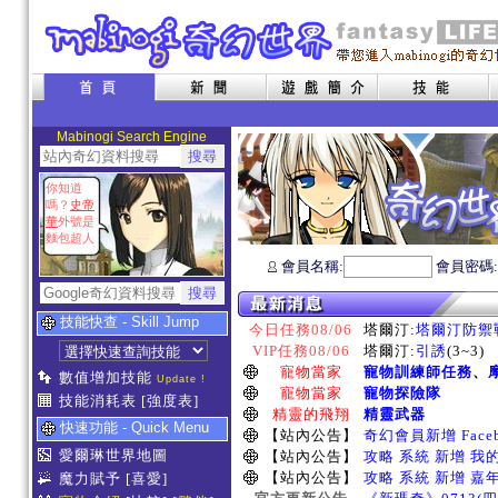
Mabinogi Search Engine
你知道
嗎？
史帝
華
外號是
麵包超人
會員名稱:
會員密碼
技能快查 - Skill Jump
今日任務08/06
塔爾汀:
塔爾汀防禦
VIP任務08/06
塔爾汀:
引誘
(3~3)
寵物當家
寵物訓練師任務
、
數值增加技能
Update !
寵物當家
寵物探險隊
技能消耗表
[強度表]
精靈的飛翔
精靈武器
快速功能 - Quick Menu
【站內公告】
奇幻會員新增 Face
愛爾琳世界地圖
【站內公告】
攻略 系統 新增 我
【站內公告】
攻略 系統 新增 嘉
魔力賦予
[喜愛]