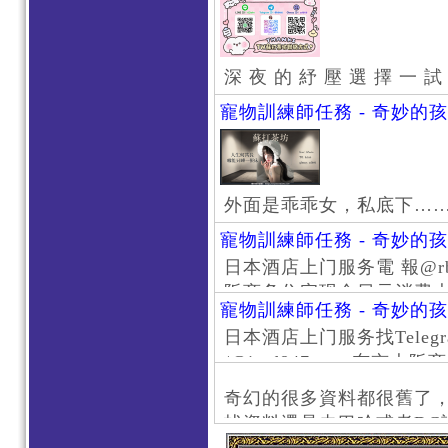
深 夜 的 紓 壓 選 擇 一 試
寵物訓練師任務 - 奇妙的
外面是乖乖女，私底下…
寵物訓練師任務 - 奇妙的
日本酒店上门服务電 報@rb111
阪商务住宅现金日元消费大阪
寵物訓練師任務 - 奇妙的
京风俗 #大阪风俗 #东京外
日本酒店上门服务找Telegr
上门服务新宿风俗 #梅田风
/@jptd847utpp 东
#日本萝莉 #大阪萝莉 #
京旅游 #大阪旅游 #东京风
奇幻的很多資料都很舊了
东京上门服务 #大阪上门服
找資料還是去巴哈或者DC
心斋桥风俗 #日本女孩 #大
了。