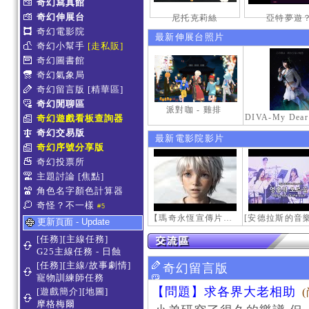
奇幻寫真館
奇幻伸展台
尼托克莉絲
亞特夢遊
奇幻電影院
最新伸展台照片
奇幻小幫手
[走私販]
奇幻圖書館
奇幻氣象局
奇幻留言版
[精華區]
奇幻閒聊區
派對咖 - 雞排
奇幻遊戲看板查詢器
奇幻交易版
最新電影院影片
奇幻序號分享版
奇幻投票所
主題討論
[焦點]
角色名字顏色計算器
奇怪？不一樣
#5
【瑪奇永恆宣傳片】最初的感動
更新頁面 - Update
[任務][主線任務]
G25主線任務 - 日蝕
[任務][主線/故事劇情]
奇幻留言版
寵物訓練師任務
【問題】求各界大老相助
[遊戲簡介][地圖]
摩格梅爾