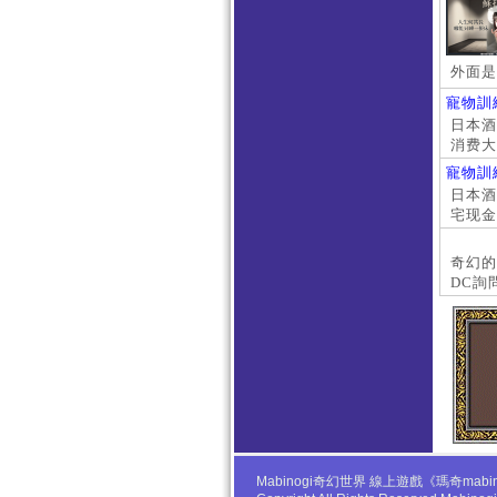
外面是
寵物訓
日本酒店
消费大
京上门
寵物訓
本萝莉
日本酒店
宅现金
大阪外
#日本
奇幻的
DC詢
Mabinogi奇幻世界 線上遊戲《瑪奇