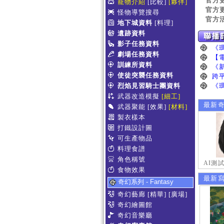
官方
寵物介紹
[比較]
[夥伴]
官方
怪物導覽搜尋
官方
地下城資料
[料理]
遺跡資料
影子任務資料
劇場任務資料
訓練所資料
使徒突襲任務資料
烈焰見習騎士團資料
武器改造模擬
[細工]
最新
武器聚能
[效果]
[材料]
製衣樣本
打鐵設計圖
可生產物品
料理食譜
角色稱號
AI測
食物效果
最新
奇幻系列 - Fantasy
奇幻藝廊
[精華]
[廣場]
奇幻繪圖館
奇幻音樂廳