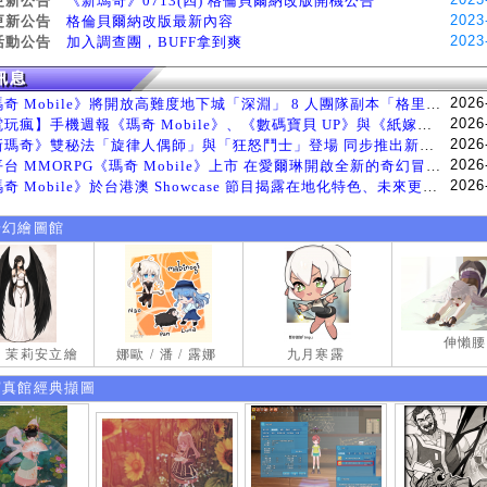
更新公告
《新瑪奇》0713(四) 格倫貝爾納改版開機公告
2023
更新公告
格倫貝爾納改版最新內容
2023
活動公告
加入調查團，BUFF拿到爽
2026
《瑪奇 Mobile》將開放高難度地下城「深淵」 8 人團隊副本「格里斯貝恩」將於 8 月 5 日登場
2026
【電玩瘋】手機週報《瑪奇 Mobile》、《數碼寶貝 UP》與《紙嫁衣 9 羅浮夢》等遊戲
2026
《新瑪奇》雙秘法「旋律人偶師」與「狂怒鬥士」登場 同步推出新系統「神秘工坊」
2026
跨平台 MMORPG《瑪奇 Mobile》上市 在愛爾琳開啟全新的奇幻冒險生活
2026
《瑪奇 Mobile》於台港澳 Showcase 節目揭露在地化特色、未來更新計畫等內容 首次公開台灣動畫
奇幻繪圖館
伸懶腰
試 茉莉安立繪
娜歐 / 潘 / 露娜
九月寒露
寫真館經典擷圖