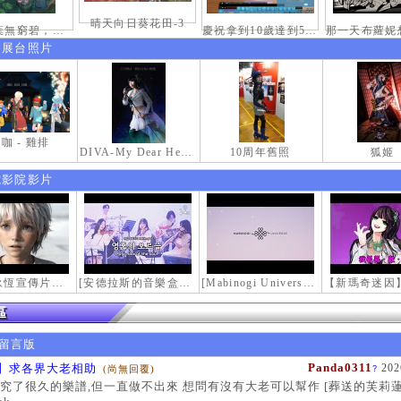
晴天向日葵花田-3
接天蓮葉無窮碧，映日荷花別樣紅。
慶祝拿到10歲達到50級稱號紀念照
伸展台照片
咖 - 雞排
DIVA-My Dear Heroine-
10周年舊照
狐姬
電影院影片
【瑪奇永恆宣傳片】最初的感動
[安德拉斯的音樂盒｜靈魂的音樂盒] Mabinogi OST - Music Box of the Soul | Crossover COVER
[Mabinogi Universe] 謝謝你來到這個世界...
留言版
Panda0311
】求各界大老相助
202
(尚無回覆)
?
究了很久的樂譜,但一直做不出來 想問有沒有大老可以幫作 [葬送的芙莉蓮