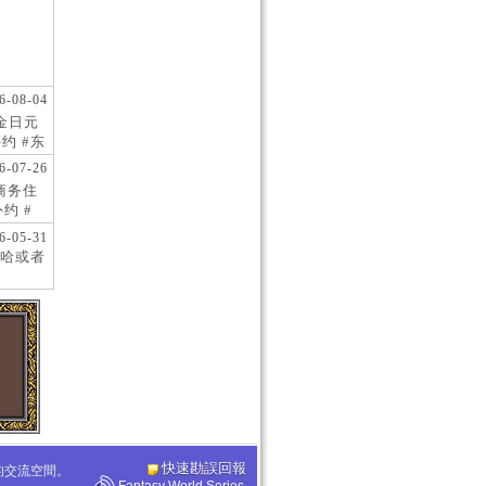
6-08-04
现金日元
约 #东
 #日
6-07-26
阪商务住
约 #
桥风俗
6-05-31
哈或者
快速勘誤回報
化的交流空間。