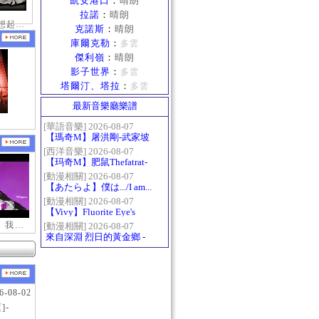
凱安港口
：
晴朗
拉諾
：
晴朗
那一天布蘿妮想起老佛的奶油手
克諾斯
：
晴朗
庫爾克勒
：
多雲
傑利嶺
：
晴朗
影子世界
：
多雲
塔爾汀、塔拉
：
多雲
最新音樂廳樂譜
[華語音樂] 2026-08-07
【瑪奇M】屠洪剛-武家坡
2021
[西洋音樂] 2026-08-07
【玛奇M】肥鼠Thefatrat-
Monody
[動漫相關] 2026-08-07
【あたらよ】僕は.../I am...
（我內心的糟糕念頭/僕の
[動漫相關] 2026-08-07
【Vivy】Fluorite Eye's
心のヤバイやつ第二季
Song
【新瑪奇迷因】我更喜歡你
OP）
[動漫相關] 2026-08-07
來自深淵 烈日的黃金鄉 -
Gravity
6-08-02
]-