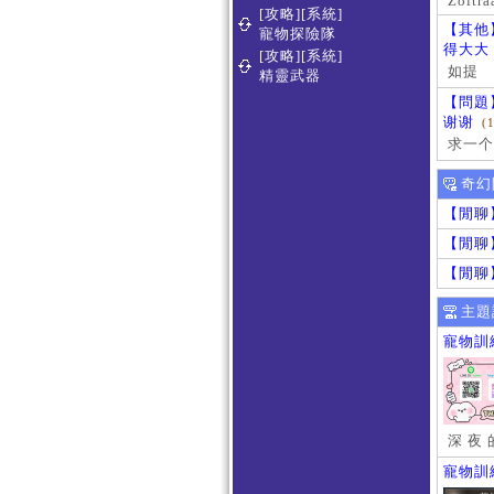
Zoltra
[攻略][系統]
【其他
寵物探險隊
得大大
[攻略][系統]
如提
精靈武器
【問題
谢谢
(
求一个
奇幻
【閒聊
【閒聊
【閒聊
主題
寵物訓
深 夜 
寵物訓