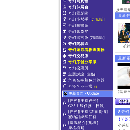
奇幻寫真館
奇幻伸展台
奇幻電影院
最新
奇幻小幫手
[走私販]
奇幻圖書館
奇幻氣象局
奇幻留言版
[精華區]
奇幻閒聊區
派對
奇幻遊戲看板查詢器
奇幻交易版
最新
奇幻序號分享版
奇幻投票所
主題討論
[焦點]
角色名字顏色計算器
奇怪？不一樣
#5
更新頁面 - Update
[任務][主線任務]
G25主線任務 - 日蝕
[任務][主線/故事劇情]
奇幻
寵物訓練師任務
【問題
[遊戲簡介][地圖]
小弟研
摩格梅爾