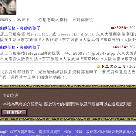
乖乖女，私底下……你想怎麼玩都行。只對你服從
me5268
練師任務 - 奇妙的孩子
202
?
上门服务電 報@rb11153 或 Gleezy ID：dj5816 东京大阪商务住宅
阪夜生活 #东京旅游 #大阪旅游 #东京风俗 #大阪风俗 #东京外约 #大阪外
服务 #大阪上门服务新宿风俗 #梅田风俗 #歌舞伎町 #日本女孩 #大阪女孩
s4s154
練師任務 - 奇妙的孩子
202
?
 #大阪萝莉 #日本学生妹
上门服务找Telegram约妹找我：@chu8699 /@jptd847utpp 东京大
日元消费大阪夜生活 #东京旅游 #大阪旅游 #东京风俗 #大阪风俗 #东京外
约 #东京上门服务 #大阪上门服务新宿风俗 #梅田风俗 #歌舞伎町 #心斋
ドニタシェリ
202
?
女孩 #大阪女孩 #日本萝莉 #大阪萝莉 #日本学生妹
很多資料都很舊了，光技能修練就很多資料都過時了，要找資料還是去巴
問吧，這裡基本上剩下緬懷的功能了。
奇幻之言
本站為瑪奇的介紹網站, 關於瑪奇的相關資料以及問題都可以在這裡查到喔!!
mabinogi》非官方資料網站，提供道具資料、怪物、技能、攻略等相關情報及包涵多元