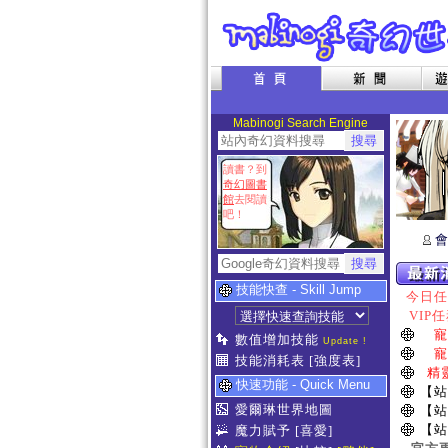
Mabinogi Search Engine
讀書？到
奇幻圖書
館
去閱讀
吧！
會
技能快查 - Skill Jump
今日任務
VIP任
寵
數值增加技能
Update !
寵
技能消耗表
[強度表]
精
快速功能 - Quick Menu
【站
愛爾琳世界地圖
【站
【站
魔力賦予
[喜愛]