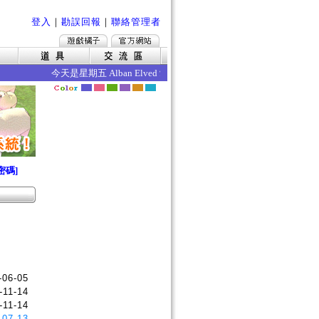
登入
｜
勘誤回報
｜
聯絡管理者
今天是星期五 Alban Elved 愛爾琳秋收 今日的效果如下 ‧死
密碼]
-06-05
-11-14
-11-14
-07-13