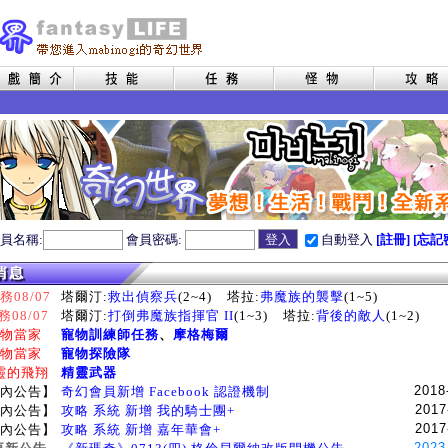
員名稱:
會員密碼:
自動登入
[註冊]
[忘記
08/07
塔爾汀:
救出偵察兵
(2~4)
塔拉:
弗魔族的襲擊
(1~5)
務08/07
塔爾汀:
打倒弗魔族指揮官 II
(1~3)
塔拉:
背後的敵人
(1~2)
物當家
寵物訓練師任務
、
摩格梅爾
物當家
寵物探險隊
靈的飛翔
精靈武器
2018
內公告】
奇幻會員新增 Facebook 認證機制
2017
內公告】
攻略 系統 新增 我的騎士團+
2017
內公告】
攻略 系統 新增 嘉年華會+
2023