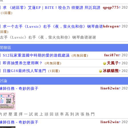
ak
qpqp775
】求 《絕區零》艾蓮EP｜BITE！咬合力 得樂譜 拜託寫譜
202
?
(1回覆)
kdragon
】求一个左手《Luvsic》右手《夜，萤火虫和你》钢琴曲谱
202
?
1回覆)
左手《Luvsic》右手《夜，萤火虫和你》钢琴曲谱谢谢
閒聊區
fnci87tt
】S12玩家重溫國中時期的愛的遊戲建議
202
(尚無回覆)
?
】即席抽獎券怎麼用啊？
天風子
202
(尚無回覆)
?
】日服G16最終找人幫進門
冰鎮貓熊
202
(1回覆)
?
討論
line62win
練師任務 - 奇妙的孩子
202
?
的 紓 壓 選 擇 一 試 就 上 頭 回 頭 率 高 到 誇 張 熱 門
line62win
練師任務 - 奇妙的孩子
202
?