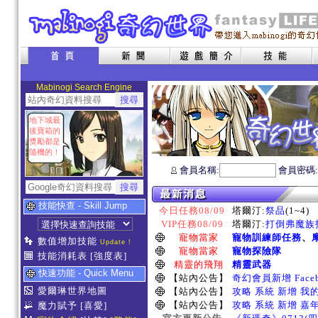
Mabinogi Search Engine
地下城最
後寶箱的
獎勵都是
隨機的！
會員名稱:
會員密碼
技能快查 - Skill Jump
今日任務08/09
塔爾汀:
祭品
(1~4)
VIP任務08/09
塔爾汀:
打倒弗魔族指
寵物當家
寵物訓練師任務
、
數值增加技能
Update !
寵物當家
寵物探險隊
技能消耗表
[強度表]
精靈的飛翔
精靈武器
快速功能 - Quick Menu
【站內公告】
奇幻會員新增 Face
愛爾琳世界地圖
【站內公告】
攻略 系統 新增 我
【站內公告】
攻略 系統 新增 嘉
魔力賦予
[喜愛]