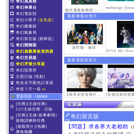
奇幻寫真館
奇幻伸展台
接天蓮葉無窮碧，映日荷花別樣紅。
奇幻電影院
最新伸展台照片
奇幻小幫手
[走私販]
奇幻圖書館
奇幻氣象局
奇幻留言版
[精華區]
奇幻閒聊區
派對咖 - 雞排
奇幻遊戲看板查詢器
奇幻交易版
最新電影院影片
奇幻序號分享版
奇幻投票所
主題討論
[焦點]
角色名字顏色計算器
奇怪？不一樣
#5
【瑪奇永恆宣傳片】最初的感動
更新頁面 - Update
[任務][主線任務]
G25主線任務 - 日蝕
[任務][主線/故事劇情]
奇幻留言版
寵物訓練師任務
【問題】求各界大老相助
[遊戲簡介][地圖]
摩格梅爾