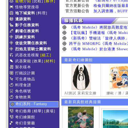
官方更新公告
《新瑪奇》0713(
寵物介紹
[比較]
[夥伴]
官方更新公告
格倫貝爾納改版最
怪物導覽搜尋
官方活動公告
加入調查團，BUF
地下城資料
[料理]
遺跡資料
影子任務資料
劇場任務資料
訓練所資料
使徒突襲任務資料
烈焰見習騎士團資料
武器改造模擬
[細工]
最新奇幻繪圖館
武器聚能
[效果]
[材料]
製衣樣本
打鐵設計圖
可生產物品
料理食譜
角色稱號
AI測試 茉莉安立繪
娜歐 / 潘 /
食物效果
最新寫真館經典擷圖
奇幻系列 - Fantasy
奇幻藝廊
[精華]
[廣場]
奇幻繪圖館
奇幻音樂廳