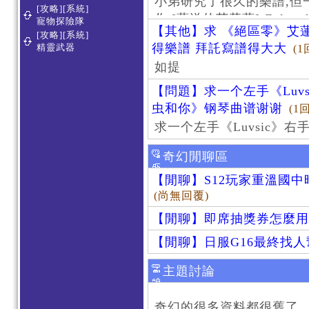
小弟研究了很久的樂譜,但
[攻略][系統]
作 [葬送的芙莉蓮]-Zoltraa
寵物探險隊
【其他】求 《絕區零》艾蓮
[攻略][系統]
得樂譜 拜託寫譜得大大
精靈武器
(1
如提
【問題】求一个左手《Luv
虫和你》钢琴曲谱谢谢
(1
求一个左手《Luvsic》
奇幻閒聊區
【閒聊】S12玩家重溫國
(尚無回覆)
【閒聊】即席抽獎券怎麼用
【閒聊】日服G16最終找
主題討論
奇幻的很多資料都很舊了