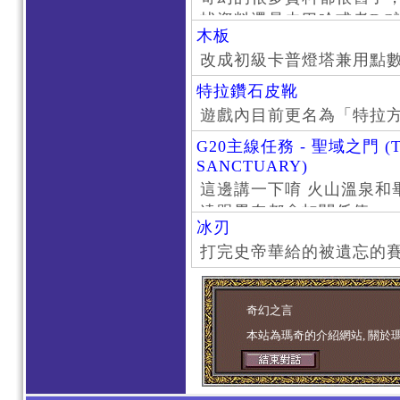
找資料還是去巴哈或者DC
木板
了。
改成初級卡普燈塔兼用點
特拉鑽石皮靴
遊戲內目前更名為「特拉
G20主線任務 - 聖域之門 (T
SANCTUARY)
這邊講一下唷 火山溫泉和
遠跟畢奈都會扣關係值
冰刃
打完史帝華給的被遺忘的賽
奇幻之言
本站為瑪奇的介紹網站, 關於