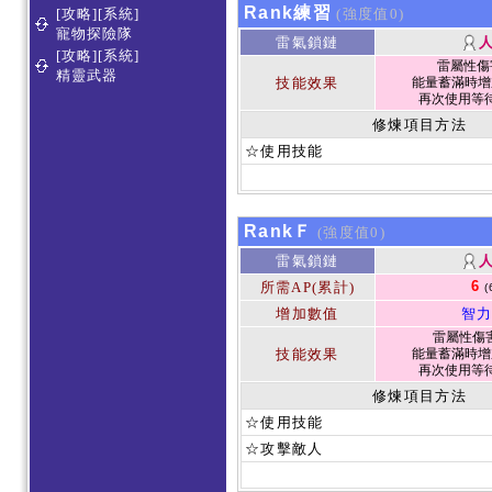
Rank練習
[攻略][系統]
(強度值0)
寵物探險隊
雷氣鎖鏈
[攻略][系統]
雷屬性傷害
精靈武器
技能效果
能量蓄滿時增
再次使用等待
修煉項目方法
☆使用技能
RankＦ
(強度值0)
雷氣鎖鏈
6
所需AP(累計)
(
增加數值
智力
雷屬性傷害 
技能效果
能量蓄滿時增
再次使用等待
修煉項目方法
☆使用技能
☆攻擊敵人