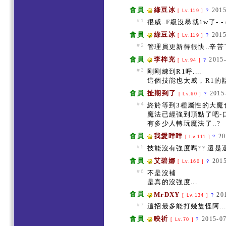
會員
綠豆冰
2015
[ Lv.119 ]
?
#1
很威..F級沒暴就1w了-.
會員
綠豆冰
2015
[ Lv.119 ]
?
#2
管理員更新得很快..辛苦
會員
李梓充
2015-
[ Lv.94 ]
?
#3
剛剛練到R1呼....
這個技能也太威，R1的
會員
扯期到了
2015
[ Lv.60 ]
?
#4
終於等到3種屬性的大魔也
魔法已經強到頂點了吧-口
有多少人轉玩魔法了..?
會員
我愛咩咩
20
[ Lv.111 ]
?
#5
技能沒有強度嗎?? 還是還
會員
艾碧娜
2015
[ Lv.160 ]
?
#6
不是沒補
是真的沒強度...
會員
MrDXY
20
[ Lv.134 ]
?
#7
這招最多能打幾隻怪阿....
會員
映祈
2015-07
[ Lv.70 ]
?