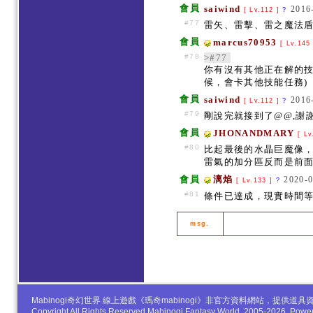
會員
saiwind
2016
[ Lv.112 ]
?
#77
雷矢、雷擊、雷之魔法盾
會員
marcus70953
[ Lv.145
#78
>#77
你有沒有其他正在解的技
候，會卡其他技能任務)
會員
saiwind
2016
[ Lv.112 ]
?
#79
剛說完就接到了@@,謝謝
會員
JHONANDMARY
[ Lv
#80
比起最後的水晶巨魔像
雷氣的加分區反而是前面的
會員
漓焰
2020-0
[ Lv.133 ]
?
#81
條件已達成，現實時間等
msg.
Mabinogi奇幻世界 線上遊戲《瑪奇mabinogi》非官方資料網站，提
Copyright All Rights Reserved Mabinogi Fantasy World. 2005-2026, Po