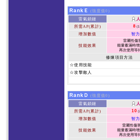
RankＥ
(強度值0)
雷氣鎖鏈
8
所需AP(累計)
(
增加數值
智力
雷屬性傷害 
技能效果
能量蓄滿時增
再次使用等待
修煉項目方法
☆使用技能
☆攻擊敵人
RankＤ
(強度值0)
雷氣鎖鏈
10
所需AP(累計)
(
增加數值
智力
雷屬性傷害 
技能效果
能量蓄滿時增
再次使用等待