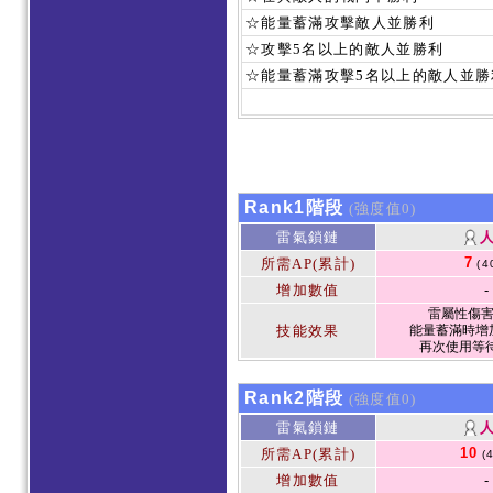
☆能量蓄滿攻擊敵人並勝利
☆攻擊5名以上的敵人並勝利
☆能量蓄滿攻擊5名以上的敵人並勝
Rank1階段
(強度值0)
雷氣鎖鏈
7
所需AP(累計)
(4
增加數值
-
雷屬性傷害1
技能效果
能量蓄滿時增加
再次使用等待
Rank2階段
(強度值0)
雷氣鎖鏈
10
所需AP(累計)
(
增加數值
-