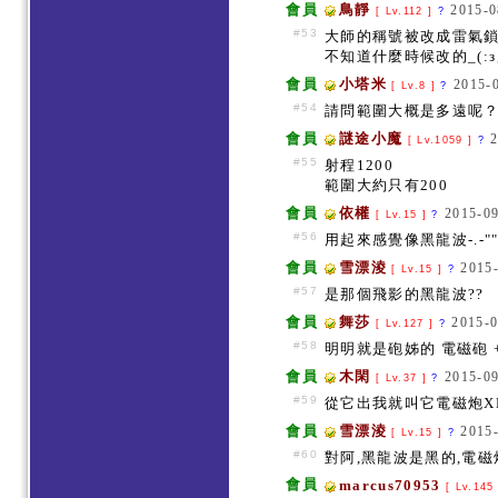
會員
鳥靜
2015-0
[ Lv.112 ]
?
#53
大師的稱號被改成雷氣
不知道什麼時候改的_(:з
會員
小塔米
2015-0
[ Lv.8 ]
?
#54
請問範圍大概是多遠呢
會員
謎途小魔
[ Lv.1059 ]
?
#55
射程1200
範圍大約只有200
會員
依權
2015-09
[ Lv.15 ]
?
#56
用起來感覺像黑龍波-.-""
會員
雪漂淩
2015-
[ Lv.15 ]
?
#57
是那個飛影的黑龍波??
會員
舞莎
2015-0
[ Lv.127 ]
?
#58
明明就是砲姊的 電磁砲 +.
會員
木閑
2015-09
[ Lv.37 ]
?
#59
從它出我就叫它電磁炮X
會員
雪漂淩
2015-
[ Lv.15 ]
?
#60
對阿,黑龍波是黑的,電磁
會員
marcus70953
[ Lv.145