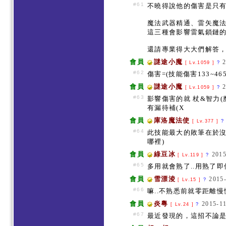
#61
不曉得說他的傷害是只
魔法武器精通、雷矢魔
這三種會影響雷氣鎖鏈
還請專業得大大們解答
會員
謎途小魔
[ Lv.1059 ]
?
#62
傷害=(技能傷害133~46
會員
謎途小魔
[ Lv.1059 ]
?
#63
影響傷害的就 杖&智力
有漏待補(X
會員
庫洛魔法使
[ Lv.377 ]
?
#64
此技能最大的敗筆在於沒
哪裡)
會員
綠豆冰
2015
[ Lv.119 ]
?
#65
多用就會熟了..用熟了
會員
雪漂淩
2015-
[ Lv.15 ]
?
#66
嘛..不熟悉前就零距離
會員
炎粵
2015-11
[ Lv.24 ]
?
#67
最近發現的，這招不論