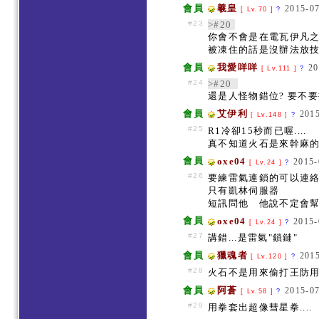
會員
羲皇
2015-07
[ Lv.70 ]
?
#23
>#20
你會不會是在電瓦伊凡之
被凍住的話是沒辦法放
會員
我愛咩咩
20
[ Lv.111 ]
?
#24
>#20
還是人怪物錯位? 要不
會員
艾伊利
2015
[ Lv.148 ]
?
#25
R1冷卻15秒而已喔....
真不知道火石是來幹麻的..
會員
oxe04
2015-
[ Lv.24 ]
?
#26
要練雷氣連鎖的可以連絡Av
只有凱林伺服器
短訊問他 他說不定會
會員
oxe04
2015-
[ Lv.24 ]
?
#27
講錯...是雷氣"鎖鏈"
會員
獵魂者
2015
[ Lv.120 ]
?
#28
火石不是用來偷打王防用
會員
阿蒼
2015-07
[ Lv.58 ]
?
#29
用拳套出超像彗星拳....