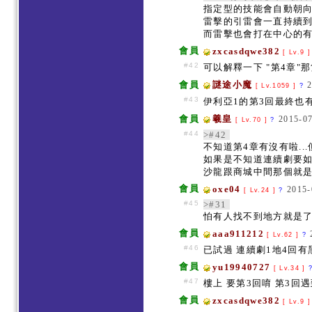
指定型的技能會自動朝
雷擊的引雷會一直持續
而雷擊也會打在中心的
會員
zxcasdqwe382
[ Lv.9 
#42
可以解釋一下 "第4章"
會員
謎途小魔
[ Lv.1059 ]
?
#43
伊利亞1的第3回最終也
會員
羲皇
2015-07
[ Lv.70 ]
?
#44
>#42
不知道第4章有沒有啦..
如果是不知道連續劇要
沙龍跟商城中間那個就
會員
oxe04
2015-
[ Lv.24 ]
?
#45
>#31
怕有人找不到地方就是了.
會員
aaa911212
[ Lv.62 ]
?
#46
已試過 連續劇1地4回有
會員
yu19940727
[ Lv.34 ]
#47
樓上 要第3回唷 第3回
會員
zxcasdqwe382
[ Lv.9 