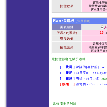
雷屬性傷害1
技能效果
能量蓄滿時增加
再次使用等待
Rank3階段
(強度值0)
雷氣鎖鏈
15
所需AP(累計)
(
增加數值
-
雷屬性傷害1
技能效果
能量蓄滿時增加
再次使用等待
此
技能影響之賦予卷軸
[ 接尾 ]
深謀的[睿智的] - of F
[ 接尾 ]
白日夢的 - of Daydr
[ 接尾 ]
戰慄 - of Thrill
(Ra
[ 接頭 ]
淵博的 - Comprehen
此技能主題討論