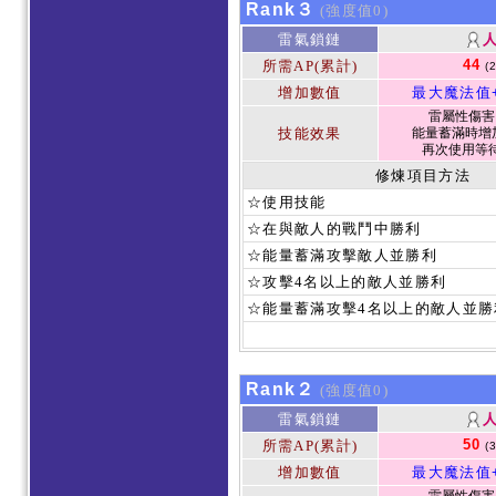
Rank３
(強度值0)
雷氣鎖鏈
44
所需AP(累計)
(
增加數值
最大魔法值
雷屬性傷害 1
技能效果
能量蓄滿時增加
再次使用等待
修煉項目方法
☆使用技能
☆在與敵人的戰鬥中勝利
☆能量蓄滿攻擊敵人並勝利
☆攻擊4名以上的敵人並勝利
☆能量蓄滿攻擊4名以上的敵人並勝
Rank２
(強度值0)
雷氣鎖鏈
50
所需AP(累計)
(
增加數值
最大魔法值