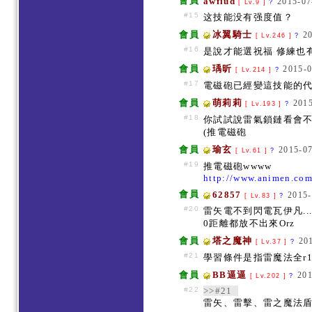
會員
awfiud
2015-07
[ Lv.9 ]
?
#15
这技能没有强度值？
會員
冰翼騎士
2
[ Lv.246 ]
?
#16
是說才能選祝福 修練也
會員
瑀昕
2015-0
[ Lv.214 ]
?
#17
電磁砲已經變這技能的代名
會員
萌莉莉
2015
[ Lv.193 ]
?
#18
你試試說雷氣鎖鏈看會不
(推電磁砲
會員
瑜玄
2015-07
[ Lv.61 ]
?
#19
推電磁砲wwww
http://www.animen.co
會員
62857
2015-
[ Lv.83 ]
?
#20
雷矢電不到閃電瓦伊凡..
0距離都放不出來Orz
會員
塔之魔神
20
[ Lv.37 ]
?
#21
學習條件是指雷魔法全r1
會員
BB逼逼
201
[ Lv.202 ]
?
#22
>>#21
雷矢、雷擊、雷之魔法盾全