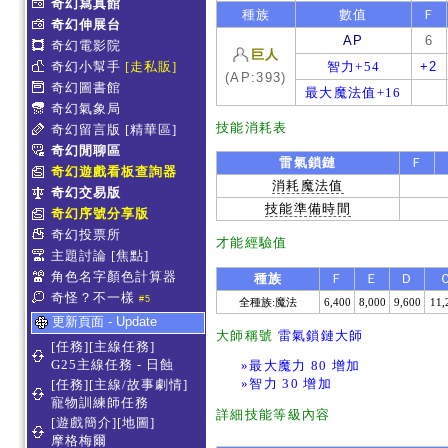
奇幻寫真館
種族
數值
Ｆ
奇幻伸展台
AP
6
奇幻電影院
巨人
奇幻小幫手
[走私販]
智力+54
+2
(AP:393)
奇幻圖書館
最大魔法值+16
奇幻氣象局
技能消耗表
奇幻留言版
[精華區]
奇幻閒聊區
雷氣鎖鏈
Ｆ
奇幻遊戲看板查詢器
消耗魔法值
奇幻交易版
技能準備時間
奇幻序號分享版
奇幻投票所
才能經驗值
主題討論
[焦點]
角色名字顏色計算器
種族
Ｆ
Ｅ
Ｄ
奇怪？不一樣
#5
全種族:魔法
6,400
8,000
9,600
11,
更新頁面 - Update
大師稱號
雷氣鎖鏈大師
[任務][主線任務]
G25主線任務 - 日蝕
»最大魔力 80 增加
»智力 30 增加
[任務][主線/故事劇情]
寵物訓練師任務
詳細技能等級內容
[遊戲簡介][地圖]
摩格梅爾