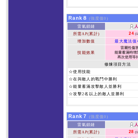
Rank８
(強度值0)
雷氣鎖鏈
24
所需AP(累計)
(
增加數值
最大魔法值
雷屬性傷害 
技能效果
能量蓄滿時增加
再次使用等待
修煉項目方法
☆使用技能
☆在與敵人的戰鬥中勝利
☆能量蓄滿攻擊敵人並勝利
☆攻擊2名以上的敵人並勝利
Rank７
(強度值0)
雷氣鎖鏈
28
所需AP(累計)
(