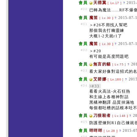
會員
天祤翼
2015-
[ Lv.17 ]
?
#30
已轉為魔法......RF不
會員
魔笛
2015-07-1
[ Lv.30 ]
?
#31
＞#26不用找人幫吧
那個我去打幽靈練
大概1-2天就r1了
會員
魔笛
2015-07-1
[ Lv.30 ]
?
#32
＞#20
有可能是高度問題吧
會員
無言的貓
20
[ Lv.75 ]
?
#33
看大家好像對這招式的
會員
艾碧娜
2015
[ Lv.160 ]
?
#34
>#33
看看火高法-火石狂熱
和主線上各種神對話
黑橘神翻譯 品質掉滿地
每個都吐槽的話根本吐不完
會員
刀狠殺者
2
[ Lv.148 ]
?
#35
防護壁煉到R1自己煉就
會員
咩咩咩
2015-07
[ Lv.28 ]
?
#36