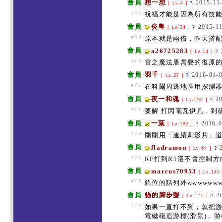
會員
想一想
2015-11
[ Lv.4 ]
?
#68
祝福才能是因為所有技能
會員
炎粵
2015-11
[ Lv.24 ]
?
#69
原本就是兩倍，昨天搭
會員
a26725283
[ Lv.14 ]
?
#70
雷之魔法盾需要的復原的藍
會員
羽千
2016-01-0
[ Lv.27 ]
?
#71
在科爾周邊地區用探測
會員
夜一和魂
2
[ Lv.192 ]
?
#72
要解 打閃電瓦伊凡，到
會員
一葉
2016-0
[ Lv.182 ]
?
#73
剛剛用「連續劇影片」道
會員
fladramon
[ Lv.64 ]
?
#74
RF打到R1還不會控制方
會員
marcus70953
[ Lv.145
#75
錯位的話列外wwwwww
會員
貓的腳步聲
2
[ Lv.171 ]
?
#76
如果一直打不到，就把游
電磁砲追游標(滑鼠)，游