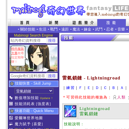
•
關於技能
•
生活
•
戰鬥
•
遠距
•
魔法
•
鍊金
•
武鬥
•
忍者
•
音樂
•
Mabinogi Search Engine
時尚服裝
大賽
在塔
拉定期舉
辦！
雷氣鎖鏈 - Lightningroad
技能快查 - Skill Jump
｜
練習
｜
Ｆ
｜
Ｅ
｜
Ｄ
｜
Ｃ
｜
Ｂ
｜
Ａ
｜
＊可習得此技能的種族為：
人類
數值增加技能
Update !
技能消耗表
[強度表]
Lightningroad
快速功能 - Quick Menu
雷氣鎖鏈
愛爾琳世界地圖
魔力賦予
[喜愛]
技能說明：