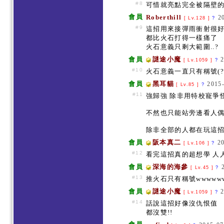
#8
可惜就亮點完全被隔壁的
會員
Roberthill
2
[ Lv.128 ]
?
#9
這招用來接彈雨衝射很
都比火石打得一樣痛了
火石意義只剩大範圍..?
會員
謎途小魔
[ Lv.1059 ]
?
#10
火石意義一直只有稱號(?
會員
黑耳貓
2015-
[ Lv.85 ]
?
#11
強歸強 除非用特校寵爭
不然也只能站旁邊看人偶6.
除非全部的人都在玩這招.
會員
阪本真二
2
[ Lv.106 ]
?
#12
看完這招真的超想學 人
會員
深海的海參
[ Lv.45 ]
?
#13
推火石只有稱號wwwww
會員
謎途小魔
[ Lv.1059 ]
?
#14
話說這招好像沒仇恨值
都沒雙!!