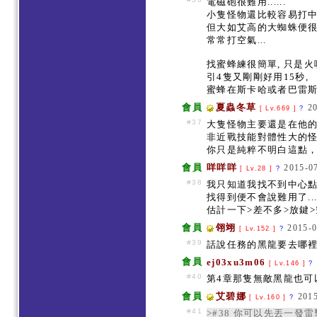
電磁砲很難用......
小隻怪物還比較容易打中
但大如艾高的大蜘蛛便很難
常常打空氣...
找蜜蜂練很簡單, 只是
引4隻又剛剛好用15秒,
蜜蜂在斯卡哈或者巴雷斯
會員
夏蟲冬草
2
[ Lv.669 ]
?
#37
大隻怪物主要還是在他
非近戰技能對體性大的
你只是純粹不明白這點
會員
咩咩咩
2015-07
[ Lv.28 ]
?
#38
我只知道我找不到中心點
找得到便不會說難用了..
估計一下>差不多>放鍵
會員
翎翊
2015-0
[ Lv.152 ]
?
#39
話說任務的黑龍要去哪裡找
會員
ej03xu3m06
[ Lv.146 ]
?
#40
第4章那隻無敵黑龍也可
會員
艾碧娜
2015
[ Lv.160 ]
?
#41
>#38 你可以先丟一發