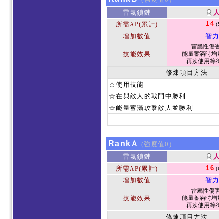
雷氣鎖鏈
14
所需AP(累計)
(
增加數值
智力
雷屬性傷害 
技能效果
能量蓄滿時增加
再次使用等待
修煉項目方法
☆使用技能
☆在與敵人的戰鬥中勝利
☆能量蓄滿攻擊敵人並勝利
RankＡ
(強度值0)
雷氣鎖鏈
16
所需AP(累計)
(
增加數值
智力
雷屬性傷害 
技能效果
能量蓄滿時增加
再次使用等待
修煉項目方法