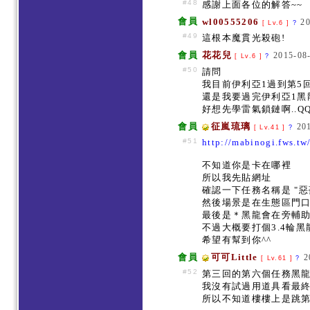
#48
感謝上面各位的解答~~
會員
wl00555206
20
[ Lv.6 ]
?
#49
這根本魔貫光殺砲!
會員
花花兒
2015-08
[ Lv.6 ]
?
#50
請問
我目前伊利亞1過到第5
還是我要過完伊利亞1黑
好想先學雷氣鎖鏈啊..Q
會員
征嵐琉璃
20
[ Lv.41 ]
?
#51
http://mabinogi.fws.t
不知道你是卡在哪裡
所以我先貼網址
確認一下任務名稱是 "
然後場景是在生態區門
最後是＊黑龍會在旁輔
不過大概要打個3.4輪
希望有幫到你^^
會員
可可Little
2
[ Lv.61 ]
?
#52
第三回的第六個任務黑
我沒有試過用道具看最
所以不知道樓樓上是跳第