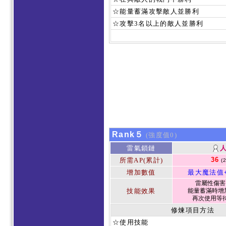
☆能量蓄滿攻擊敵人並勝利
☆攻擊3名以上的敵人並勝利
Rank５
(強度值0)
雷氣鎖鏈
36
所需AP(累計)
(
增加數值
最大魔法值
雷屬性傷害 1
技能效果
能量蓄滿時增加
再次使用等待
修煉項目方法
☆使用技能