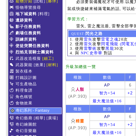
寵物介紹
[比較]
[夥伴]
必須要裝備魔杖才可使用.以魔力的
怪物導覽搜尋
鼠或快捷鍵來補滿電氣的話, 可以給
地下城資料
[料理]
學習方式：
遺跡資料
雷矢, 雷之魔法盾, 雷擊全部學習
影子任務資料
劇場任務資料
閃光之路
QUEST:
訓練所資料
使用
雷矢
攻擊
雷電之魂
20次
使用
雷矢
攻擊
閃電飛龍 (閃電瓦
使徒突襲任務資料
使用
雷擊術
攻擊
黑龍
30次
烈焰見習騎士團資料
與
NPC史帝華
對話
武器改造模擬
[細工]
武器聚能
[效果]
[材料]
升級加總值一覽
製衣樣本
種族
數值
Ｆ
打鐵設計圖
可生產物品
AP
6
人類
料理食譜
智力+54
+2
(AP:393)
角色稱號
最大魔法值+16
食物效果
種族
數值
Ｆ
奇幻系列 - Fantasy
AP
6
奇幻藝廊
[精華]
[廣場]
精靈
奇幻繪圖館
智力+54
+2
(AP:393)
奇幻音樂廳
最大魔法值+16