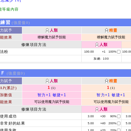
意志減少 10]
能等級內容
k練習
(強度值0)
力賦予
人類
精靈
能效果
瞭解魔力賦予技能
瞭解魔力賦予技能
修煉項目方法
人類
魔法粉
100.00
×1
100%
100.0
加總:
100
kＦ
(強度值0)
力賦予
人類
精靈
1
1
AP(累計)
(1)
(1)
加數值
智力+1
敏捷+1
智力+1
敏捷+1
能效果
可以使用魔力賦予技能
可以使用魔力賦予技能
修煉項目方法
人類
能使用成功
3.00
×30
90%
3.0
非常好的結果
5.00
×40
200%
5.0
能使用失敗
1.00
×20
20%
1.0