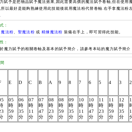
予是把物品賦予魔法效果,因此需要高價的魔法賦予卷軸,但在使用魔
,所以最好是能夠熟練使用此技能後就用魔法粉代替卷軸.右手拿魔法粉
.
式：
將
魔法粉
、
聖魔法粉
或
精煉魔法粉
裝備在手上，即可習得此技能。
性：
於魔力賦予的相關卷軸及基本的賦予簡介，請參考本站的魔力賦予簡介
時間
F
E
D
C
B
A
9
8
7
6
5
4
3
05
05
06
07
07
08
08
09
10
10
11
11
12
時
時
時
時
時
時
時
時
時
時
時
時
時
23
59
35
11
47
23
59
35
11
47
23
59
35
分
分
分
分
分
分
分
分
分
分
分
分
分