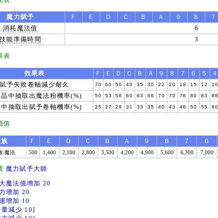
魔力賦予
Ｆ
Ｅ
Ｄ
Ｃ
Ｂ
Ａ
９
８
７
消耗魔法值
6
技能準備時間
3
果表
效果表
Ｆ
Ｅ
Ｄ
Ｃ
Ｂ
Ａ
９
８
７
６
５
賦予失敗卷軸減少耐久
70
60
50
40
35
30
22
20
18
15
12
1
品中抽取出魔法粉機率(%)
50
53
56
60
63
66
70
73
76
80
83
8
中抽取出賦予卷軸機率(%)
25
27
29
31
33
35
40
43
46
50
55
6
驗值
種族
Ｆ
Ｅ
Ｄ
Ｃ
Ｂ
Ａ
９
８
７
６
族:魔法
500
1,400
2,100
2,800
3,500
4,200
4,900
5,600
6,300
7,000
號
魔力賦予大師
大魔法值增加 20
力增加 20
運增加 10
力量減少 10]