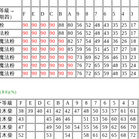
等級→
F
E
D
C
B
A
9
8
7
6
5
4
3
期四）
粉
90
90
90
90
88
80
56
52
48
43
35
25
17
法粉
90
90
90
90
88
80
56
52
48
43
35
25
17
魔法粉
90
90
90
90
90
82
57
54
49
44
36
26
18
魔法粉
90
90
90
90
90
85
59
56
51
45
37
27
18
魔法粉
90
90
90
90
90
90
73
69
62
56
46
33
23
魔法粉
90
90
90
90
90
90
76
72
65
59
48
35
24
魔法粉
90
90
90
90
90
90
76
72
65
59
48
35
24
R8)(%)
予等級
F
E
D
C
B
A
9
8
7
6
5
4
3
般木柴
38
39
40
41
42
42
47
48
50
53
57
61
61
級木柴
43
45
46
46
51
53
56
60
63
68
級木柴
47
49
50
50
54
55
56
59
62
66
70
質木柴
52
53
54
58
61
62
65
68
72