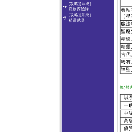
[攻略][系統]
寵物探險隊
卷軸
[攻略][系統]
（星
精靈武器
魔法
聖魔
精鍊
精靈
古代
稀有
神聖
燒(
營火
賦
一
中
高
優