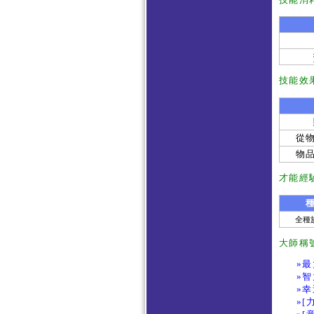
技能效
從物
物品
才能經
全種
大師稱
»最
»智
»幸
»[