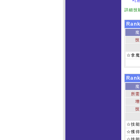
»[
詳細技
Ran
魔
技
☆拿
Ran
魔
所需
增
技
☆技
☆獲得
☆技