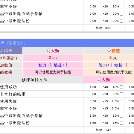
果非常不好
0.50
×20
10%
0.5
物品中取出魔力賦予卷軸
2.00
×10
20%
2.0
物品中取出魔法粉
2.00
×10
20%
2.0
加總:
360
kＥ
(強度值0)
力賦予
人類
精靈
2
2
AP(累計)
(3)
(3)
加數值
智力+1
敏捷+1
智力+1
敏捷+1
能效果
可以使用魔力賦予技能
可以使用魔力賦予技能
修煉項目方法
人類
能使用成功
1.00
×40
40%
1.0
非常好的結果
3.00
×20
60%
3.0
能使用失敗
0.50
×15
7.5%
0.5
果非常不好
0.50
×15
7.5%
0.5
物品中取出魔力賦予卷軸
1.50
×10
15%
1.5
物品中取出魔法粉
1.50
×10
15%
1.5
加總:
145