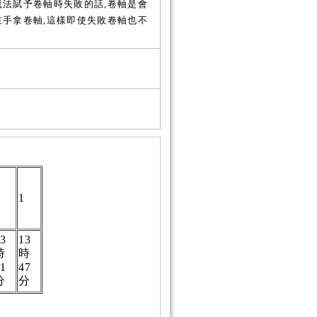
法賦予卷軸時失敗的話,卷軸是會
左手拿卷軸,這樣即使失敗卷軸也不
2
1
13
13
時
時
11
47
分
分