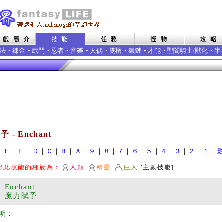
法
•
鍊金
•
武鬥
•
忍者
•
音樂
•
人偶
•
雙槍
•
鎖鏈
•
才能
•
聖闇騎士/獸化
•
半
 - Enchant
｜
Ｆ
｜
Ｅ
｜
Ｄ
｜
Ｃ
｜
Ｂ
｜
Ａ
｜
９
｜
８
｜
７
｜
６
｜
５
｜
４
｜
３
｜
２
｜
１
｜
得此技能的種族為：
人類
精靈
巨人
[主動技能]
Enchant
魔力賦予
明：