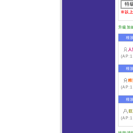
特
※以
升級加
種
人
(AP:1
種
精
(AP:1
種
巨
(AP:1
技能消