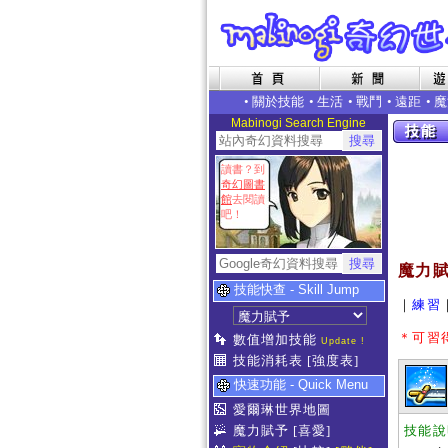
•
關於技能
•
生活
•
戰鬥
•
遠距
•
魔
Mabinogi Search Engine
讀書？到
奇幻圖書
館
去閱讀
吧！
魔力賦予
技能快查 - Skill Jump
｜
練習
＊可習
數值增加技能
Update !
技能消耗表
[強度表]
快速功能 - Quick Menu
愛爾琳世界地圖
魔力賦予
[喜愛]
技能說