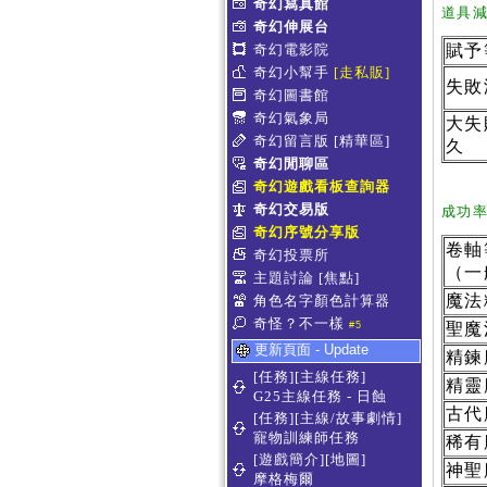
奇幻寫真館
道具
奇幻伸展台
奇幻電影院
賦予
奇幻小幫手
[走私販]
失敗
奇幻圖書館
奇幻氣象局
大失
奇幻留言版
[精華區]
久
奇幻閒聊區
奇幻遊戲看板查詢器
奇幻交易版
成功率(
奇幻序號分享版
卷軸
奇幻投票所
（一
主題討論
[焦點]
魔法
角色名字顏色計算器
奇怪？不一樣
#5
聖魔
更新頁面 - Update
精鍊
[任務][主線任務]
精靈
G25主線任務 - 日蝕
古代
[任務][主線/故事劇情]
寵物訓練師任務
稀有
[遊戲簡介][地圖]
神聖
摩格梅爾