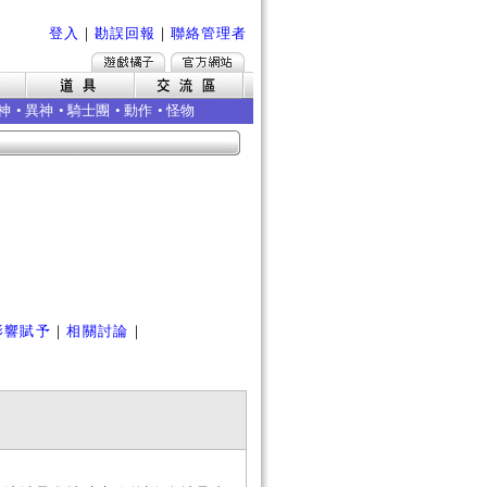
登入
｜
勘誤回報
｜
聯絡管理者
神
•
異神
•
騎士團
•
動作
•
怪物
影響賦予
｜
相關討論
｜