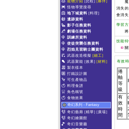
寵物介紹
[比較]
[夥伴]
魔力賦
怪物導覽搜尋
消失的
地下城資料
[料理]
會消失
遺跡資料
學習方
影子任務資料
劇場任務資料
訓練所資料
技能特
使徒突襲任務資料
關
烈焰見習騎士團資料
武器改造模擬
[細工]
有效
武器聚能
[效果]
[材料]
製衣樣本
捲
打鐵設計圖
軸
可生產物品
等
料理食譜
級
角色稱號
有
食物效果
效
奇幻系列 - Fantasy
時
奇幻藝廊
[精華]
[廣場]
間
奇幻繪圖館
奇幻音樂廳