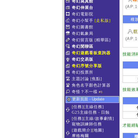
奇幻寫真館
(AP:1
奇幻伸展台
奇幻電影院
種
奇幻小幫手
[走私販]
奇幻圖書館
巨
奇幻氣象局
(AP:1
奇幻留言版
[精華區]
奇幻閒聊區
奇幻遊戲看板查詢器
技能消
奇幻交易版
奇幻序號分享版
奇幻投票所
主題討論
[焦點]
角色名字顏色計算器
技能效
奇怪？不一樣
#5
更新頁面 - Update
[任務][主線任務]
G25主線任務 - 日蝕
[任務][主線/故事劇情]
寵物訓練師任務
才能經
[遊戲簡介][地圖]
摩格梅爾