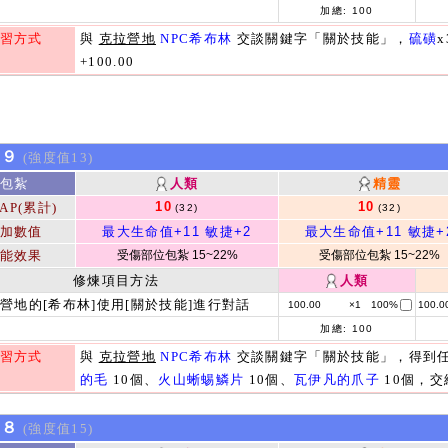
加總:
100
習方式
與
克拉營地
NPC希布林
交談關鍵字「關於技能」，
硫磺
+100.00
k９
(強度值13)
包紮
人類
精靈
10
10
AP(累計)
(32)
(32)
加數值
最大生命值+11
敏捷+2
最大生命值+11
敏捷+
能效果
受傷部位包紮 15~22%
受傷部位包紮 15~22%
修煉項目方法
人類
營地的[希布林]使用[關於技能]進行對話
100.00
×1
100%
100.0
加總:
100
習方式
與
克拉營地
NPC希布林
交談關鍵字「關於技能」，得到
的毛
10個、
火山蜥蜴鱗片
10個、
瓦伊凡的爪子
10個，
k８
(強度值15)