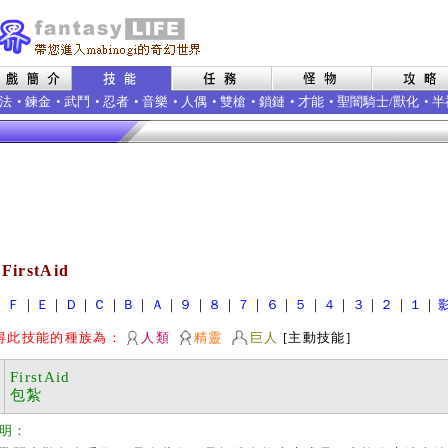
法
•
鍊金
•
武鬥
•
忍者
•
音樂
•
人偶
•
雙槍
•
鎖鏈
•
才能
•
聖闇騎士/獸化
•
半
FirstAid
｜
Ｆ
｜
Ｅ
｜
Ｄ
｜
Ｃ
｜
Ｂ
｜
Ａ
｜
９
｜
８
｜
７
｜
６
｜
５
｜
４
｜
３
｜
２
｜
１
｜
得此技能的種族為：
人類
精靈
巨人
[主動技能]
FirstAid
包紮
明：