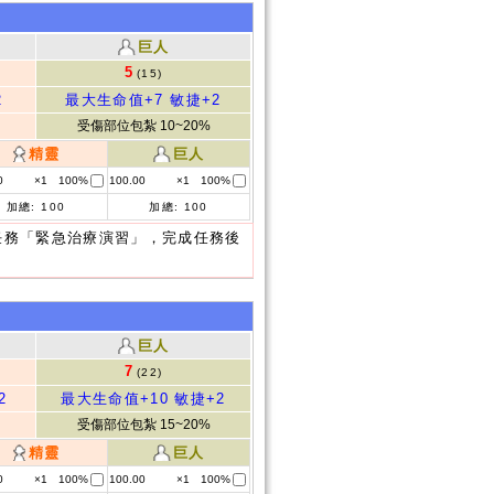
巨人
5
(15)
2
最大生命值+7
敏捷+2
受傷部位包紮 10~20%
精靈
巨人
0
×1
100%
100.00
×1
100%
加總:
100
加總:
100
任務「緊急治療演習」，完成任務後
巨人
7
(22)
2
最大生命值+10
敏捷+2
受傷部位包紮 15~20%
精靈
巨人
0
×1
100%
100.00
×1
100%