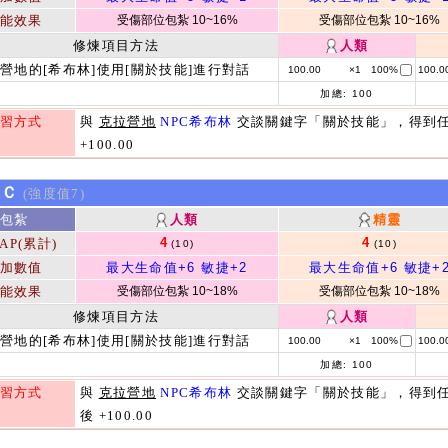
能效果
受傷部位包紮 10~16%
受傷部位包紮 10~16%
修煉項目方法
人類
營地的[希布林]使用[關於技能]進行對話
100.00
×1
100%
100.0
加總:
100
習方式
與
克拉營地
NPC希布林
交談關鍵字「關於技能」，得到任
+100.00
kＣ
(強度值7)
包紮
人類
精靈
4
4
AP(累計)
(10)
(10)
加數值
最大生命值+6
敏捷+2
最大生命值+6
敏捷+
能效果
受傷部位包紮 10~18%
受傷部位包紮 10~18%
修煉項目方法
人類
營地的[希布林]使用[關於技能]進行對話
100.00
×1
100%
100.0
加總:
100
習方式
與
克拉營地
NPC希布林
交談關鍵字「關於技能」，得到
後 +100.00