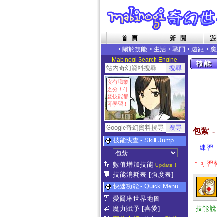
•
關於技能
•
生活
•
戰鬥
•
遠距
•
魔
Mabinogi Search Engine
沒有職業
之分！什
麼技能都
可學習！
包紮 - 
技能快查 - Skill Jump
｜
練習
＊可習
數值增加技能
Update !
技能消耗表
[強度表]
快速功能 - Quick Menu
愛爾琳世界地圖
魔力賦予
[喜愛]
技能說