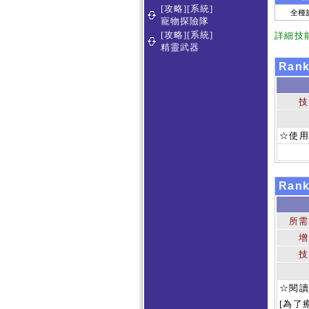
[攻略][系統]
全種
寵物探險隊
[攻略][系統]
詳細技
精靈武器
Ran
技
☆使
Ran
所需
增
技
☆閱讀
[為了