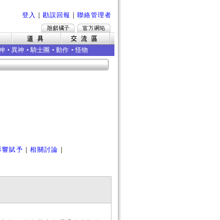
登入
｜
勘誤回報
｜
聯絡管理者
神
•
異神
•
騎士團
•
動作
•
怪物
影響賦予
｜
相關討論
｜