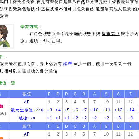
中難免會受傷,但是有些傷口是無法自然痊癒或是經由恢復魔法來治療
須學習緊急包紮技能.這個技能不但可以包紮自己,還能幫其他人包紮.如
紮術.
學習方式：
在角色狀態血量不是全滿的狀態下與
堤爾克那
醫療所
療」選項，即可習得。
性：
紮技能在使用之前，身上必須有
繃帶
至少一個，使用一次消耗一個
用後可以回復目標的部分負傷
總值一覽
族
數值
Ｆ
Ｅ
Ｄ
Ｃ
Ｂ
Ａ
９
８
７
AP
1
2
3
4
5
7
10
11
12
類
最大生命值+220
+3
+4
+5
+6
+7
+10
+11
+12
+14
66)
敏捷+20
+1
+1
+1
+2
+2
+2
+2
+3
+3
族
數值
Ｆ
Ｅ
Ｄ
Ｃ
Ｂ
Ａ
９
８
７
AP
1
2
3
4
5
7
10
11
12
靈