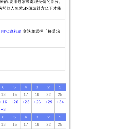
的.要用包紮來處理受傷的部分,
果幫他人包紮,必須請對方坐下才能
內
NPC迪莉絲
交談並選擇「接受治
６
５
４
３
２
１
13
15
17
19
22
25
+16
+20
+23
+26
+29
+34
+3
６
５
４
３
２
１
13
15
17
19
22
25