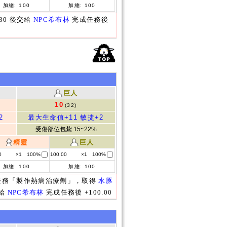
加總:
100
加總:
100
x30 後交給
NPC希布林
完成任務後
巨人
10
(32)
2
最大生命值+11
敏捷+2
受傷部位包紮 15~22%
精靈
巨人
0
×1
100%
100.00
×1
100%
加總:
100
加總:
100
任務「製作熱病治療劑」，取得
水豚
交給
NPC希布林
完成任務後 +100.00