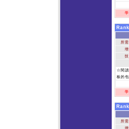
學
Ran
所需
增
技
☆閱讀
板的包
學
Ran
所需
增