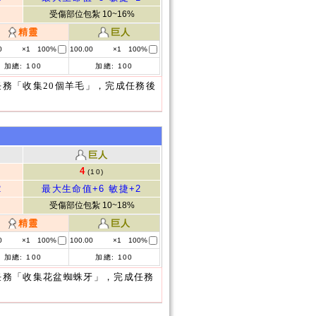
受傷部位包紮 10~16%
精靈
巨人
0
×1
100%
100.00
×1
100%
加總:
100
加總:
100
務「收集20個羊毛」，完成任務後
巨人
4
(10)
2
最大生命值+6
敏捷+2
受傷部位包紮 10~18%
精靈
巨人
0
×1
100%
100.00
×1
100%
加總:
100
加總:
100
任務「收集花盆蜘蛛牙」，完成任務