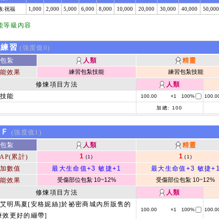
族:祝福
1,000
2,000
5,000
6,000
8,000
10,000
20,000
30,000
40,000
50,000
能等級內容
k練習
(強度值0)
包紮
人類
精靈
能效果
練習包紮技能
練習包紮技能
修煉項目方法
人類
用技能
100.00
×1
100%
100.0
加總:
100
kＦ
(強度值1)
包紮
人類
精靈
1
1
AP(累計)
(1)
(1)
加數值
最大生命值+3
敏捷+1
最大生命值+3
敏捷+
能效果
受傷部位包紮 10~12%
受傷部位包紮 10~12%
修煉項目方法
人類
艾明馬夏[安格妮絲]於祕密商城內所販售的
100.00
×1
100%
100.0
療效更好的繃帶]