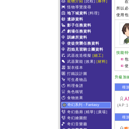
寵物介紹
[比較]
[夥伴]
在戰鬥
怪物導覽搜尋
所以必
地下城資料
[料理]
使用包
遺跡資料
影子任務資料
劇場任務資料
訓練所資料
使徒突襲任務資料
烈焰見習騎士團資料
技能特
武器改造模擬
[細工]
包
武器聚能
[效果]
[材料]
使
製衣樣本
打鐵設計圖
升級加
可生產物品
料理食譜
種
角色稱號
食物效果
人
奇幻系列 - Fantasy
(AP:1
奇幻藝廊
[精華]
[廣場]
種
奇幻繪圖館
奇幻音樂廳
精