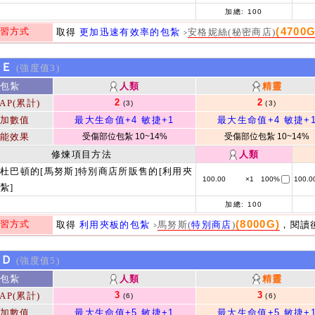
加總:
100
(4700G
習方式
取得
更加迅速有效率的包紮
安格妮絲(秘密商店)
>
kＥ
(強度值3)
包紮
人類
精靈
2
2
AP(累計)
(3)
(3)
加數值
最大生命值+4
敏捷+1
最大生命值+4
敏捷+
能效果
受傷部位包紮 10~14%
受傷部位包紮 10~14%
修煉項目方法
人類
杜巴頓的[馬努斯]特別商店所販售的[利用夾
100.00
×1
100%
100.0
紮]
加總:
100
(8000G)
習方式
取得
利用夾板的包紮
馬努斯(
特別商店
)
，閱讀後 
>
kＤ
(強度值5)
包紮
人類
精靈
3
3
AP(累計)
(6)
(6)
加數值
最大生命值+5
敏捷+1
最大生命值+5
敏捷+