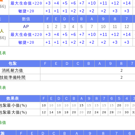
最大生命值+220
+3
+4
+5
+6
+7
+10
+11
+12
+14
66)
敏捷+20
+1
+1
+1
+2
+2
+2
+2
+3
+3
族
數值
Ｆ
Ｅ
Ｄ
Ｃ
Ｂ
Ａ
９
８
７
AP
1
2
3
4
5
7
10
11
12
人
最大生命值+220
+3
+4
+5
+6
+7
+10
+11
+12
+14
66)
敏捷+20
+1
+1
+1
+2
+2
+2
+2
+3
+3
耗表
包紮
Ｆ
Ｅ
Ｄ
Ｃ
Ｂ
Ａ
９
８
７
消耗耐力值
2
技能準備時間
2
果表
效果表
Ｆ
Ｅ
Ｄ
Ｃ
Ｂ
Ａ
９
８
７
６
５
４
包紮最小值(%)
10
10
10
10
10
15
15
15
15
15
20
20
2
包紮最大值(%)
12
14
16
18
20
20
22
24
26
28
28
30
3
驗值
種族
Ｆ
Ｅ
Ｄ
Ｃ
Ｂ
Ａ
９
８
７
６