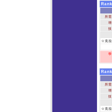
Ran
所需
增
技
☆克拉
學
Ran
所需
增
技
☆克拉