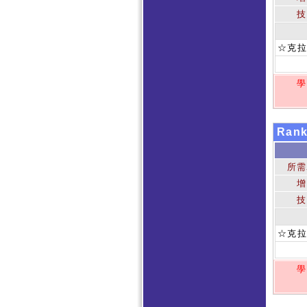
技
☆克拉
學
Ran
所需
增
技
☆克拉
學