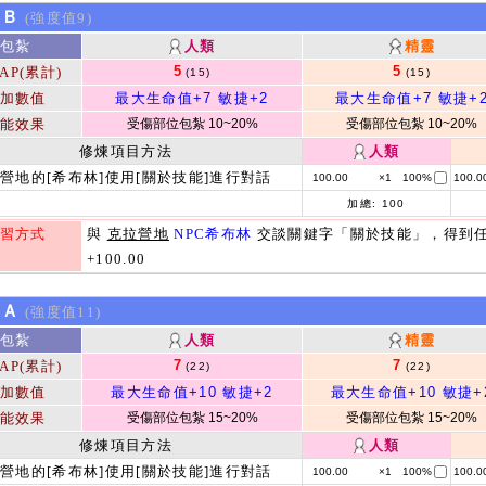
kＢ
(強度值9)
包紮
人類
精靈
5
5
AP(累計)
(15)
(15)
加數值
最大生命值+7
敏捷+2
最大生命值+7
敏捷+
能效果
受傷部位包紮 10~20%
受傷部位包紮 10~20%
修煉項目方法
人類
營地的[希布林]使用[關於技能]進行對話
100.00
×1
100%
100.0
加總:
100
習方式
與
克拉營地
NPC希布林
交談關鍵字「關於技能」，得到
+100.00
kＡ
(強度值11)
包紮
人類
精靈
7
7
AP(累計)
(22)
(22)
加數值
最大生命值+10
敏捷+2
最大生命值+10
敏捷+
能效果
受傷部位包紮 15~20%
受傷部位包紮 15~20%
修煉項目方法
人類
營地的[希布林]使用[關於技能]進行對話
100.00
×1
100%
100.0