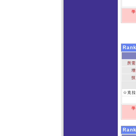
學
Ran
所需
增
技
☆克拉
學
Ran