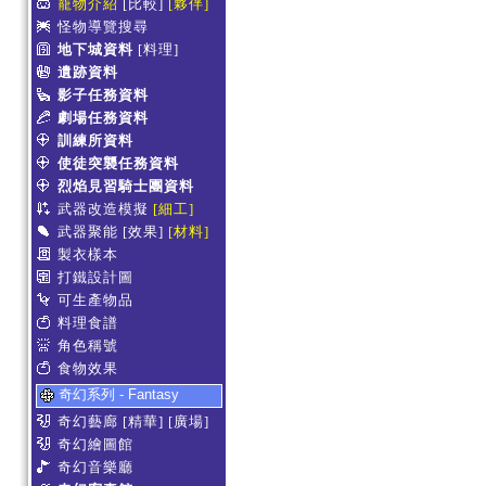
寵物介紹
[比較]
[夥伴]
怪物導覽搜尋
地下城資料
[料理]
遺跡資料
影子任務資料
劇場任務資料
訓練所資料
使徒突襲任務資料
烈焰見習騎士團資料
武器改造模擬
[細工]
武器聚能
[效果]
[材料]
製衣樣本
打鐵設計圖
可生產物品
料理食譜
角色稱號
食物效果
奇幻系列 - Fantasy
奇幻藝廊
[精華]
[廣場]
奇幻繪圖館
奇幻音樂廳