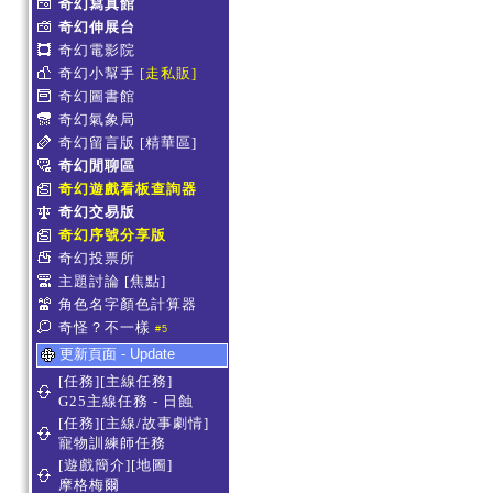
奇幻寫真館
奇幻伸展台
奇幻電影院
奇幻小幫手
[走私販]
奇幻圖書館
奇幻氣象局
奇幻留言版
[精華區]
奇幻閒聊區
奇幻遊戲看板查詢器
奇幻交易版
奇幻序號分享版
奇幻投票所
主題討論
[焦點]
角色名字顏色計算器
奇怪？不一樣
#5
更新頁面 - Update
[任務][主線任務]
G25主線任務 - 日蝕
[任務][主線/故事劇情]
寵物訓練師任務
[遊戲簡介][地圖]
摩格梅爾