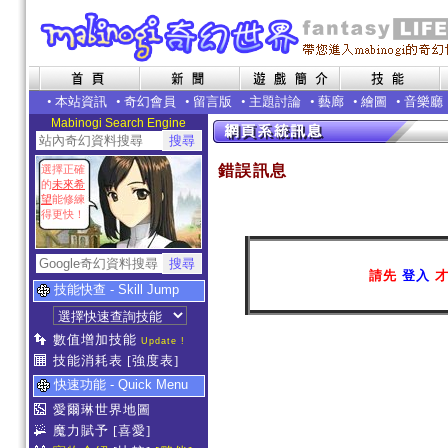
•
本站資訊
•
奇幻會員
•
留言版
•
主題討論
•
藝廊
•
繪圖
•
音樂廳
Mabinogi Search Engine
錯誤訊息
選擇正確
的
未來希
望
能修練
得更快！
請先
登入
才
技能快查 - Skill Jump
數值增加技能
Update !
技能消耗表
[強度表]
快速功能 - Quick Menu
愛爾琳世界地圖
魔力賦予
[喜愛]