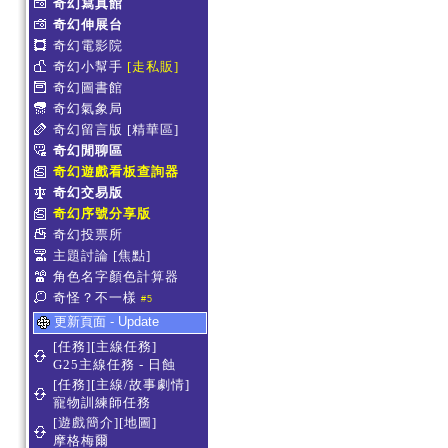
奇幻寫真館
奇幻伸展台
奇幻電影院
奇幻小幫手
[走私販]
奇幻圖書館
奇幻氣象局
奇幻留言版
[精華區]
奇幻閒聊區
奇幻遊戲看板查詢器
奇幻交易版
奇幻序號分享版
奇幻投票所
主題討論
[焦點]
角色名字顏色計算器
奇怪？不一樣
#5
更新頁面 - Update
[任務][主線任務]
G25主線任務 - 日蝕
[任務][主線/故事劇情]
寵物訓練師任務
[遊戲簡介][地圖]
摩格梅爾