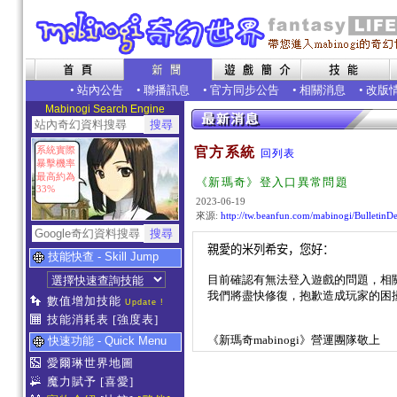
•
站內公告
•
聯播訊息
•
官方同步公告
•
相關消息
•
改版
Mabinogi Search Engine
系統實際
官方系統
回列表
暴擊機率
最高約為
《新瑪奇》登入口異常問題
33%
2023-06-19
來源:
http://tw.beanfun.com/mabinogi/Bulletin
親愛的米列希安，您好：
技能快查 - Skill Jump
目前確認有無法登入遊戲的問題，相
我們將盡快修復，抱歉造成玩家的困
數值增加技能
Update !
技能消耗表
[強度表]
《新瑪奇
mabinogi
》營運團隊敬上
快速功能 - Quick Menu
愛爾琳世界地圖
魔力賦予
[喜愛]