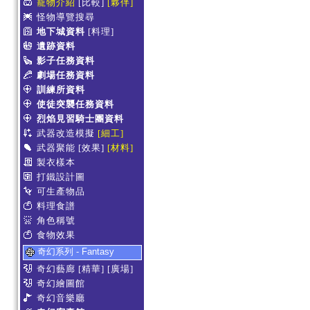
寵物介紹
[比較]
[夥伴]
怪物導覽搜尋
地下城資料
[料理]
遺跡資料
影子任務資料
劇場任務資料
訓練所資料
使徒突襲任務資料
烈焰見習騎士團資料
武器改造模擬
[細工]
武器聚能
[效果]
[材料]
製衣樣本
打鐵設計圖
可生產物品
料理食譜
角色稱號
食物效果
奇幻系列 - Fantasy
奇幻藝廊
[精華]
[廣場]
奇幻繪圖館
奇幻音樂廳