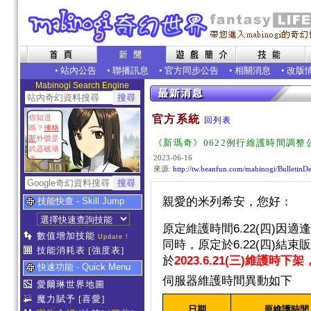
•
站內公告
•
聯播訊息
•
官方同步公告
•
相關消息
•
改版
Mabinogi Search Engine
你知道
官方系統
回列表
嗎？
佛格
斯
外號是
《新瑪奇》0622例行維護時間調整
武器破壞
2023-06-16
者
來源:
http://tw.beanfun.com/mabinogi/Bulletin
親愛的米列希安，您好：
技能快查 - Skill Jump
6.22(四)因
原定維護時間
適逢
數值增加技能
Update !
6.22(四)結束
同時，原定於
販
技能消耗表
[強度表]
於
2023.6.21(三)維護時下架
快速功能 - Quick Menu
伺服器維護時間異動如下
愛爾琳世界地圖
魔力賦予
[喜愛]
日期
原維護時間