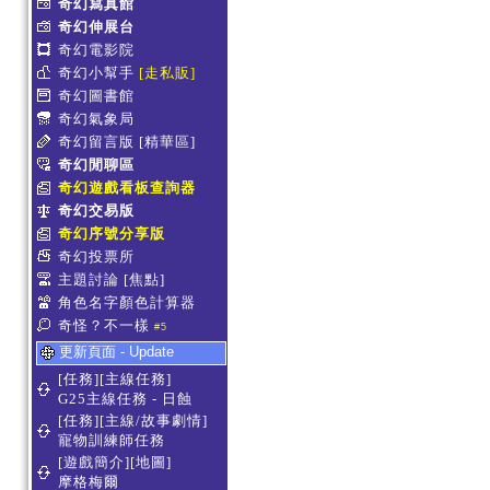
奇幻寫真館
奇幻伸展台
奇幻電影院
奇幻小幫手
[走私販]
奇幻圖書館
奇幻氣象局
奇幻留言版
[精華區]
奇幻閒聊區
奇幻遊戲看板查詢器
奇幻交易版
奇幻序號分享版
奇幻投票所
主題討論
[焦點]
角色名字顏色計算器
奇怪？不一樣
#5
更新頁面 - Update
[任務][主線任務]
G25主線任務 - 日蝕
[任務][主線/故事劇情]
寵物訓練師任務
[遊戲簡介][地圖]
摩格梅爾