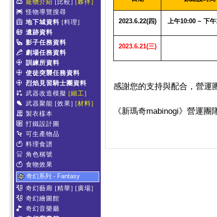
寵物介紹
[比較]
[夥伴]
怪物導覽搜尋
2023.6.22(四)
上午10:00 ~ 下午1
地下城資料
[料理]
遺跡資料
影子任務資料
2023.6.21(三)
劇場任務資料
訓練所資料
使徒突襲任務資料
烈焰見習騎士團資料
感謝您的支持與配合，營運
武器改造模擬
[細工]
武器聚能
[效果]
[材料]
mabinogi
《新瑪奇
》營運團
製衣樣本
打鐵設計圖
可生產物品
料理食譜
角色稱號
食物效果
奇幻系列 - Fantasy
奇幻藝廊
[精華]
[廣場]
奇幻繪圖館
奇幻音樂廳