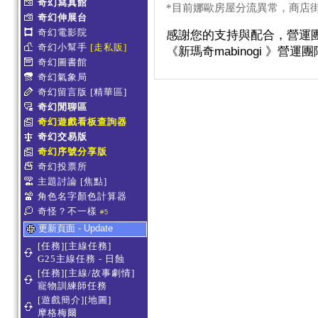
奇幻寫真館
*
目前娜歐房屋分流異常，商店
奇幻伸展台
奇幻電影院
感謝您的支持與配合，營運
奇幻小幫手
[走私販]
《新瑪奇
mabinogi
》營運團
奇幻圖書館
奇幻氣象局
奇幻留言版
[精華區]
奇幻閒聊區
奇幻遊戲看板查詢器
奇幻交易版
奇幻序號分享版
奇幻投票所
主題討論
[焦點]
角色名字顏色計算器
奇怪？不一樣
#5
更新頁面 - Update
[任務][主線任務]
G25主線任務 - 日蝕
[任務][主線/故事劇情]
寵物訓練師任務
[遊戲簡介][地圖]
摩格梅爾