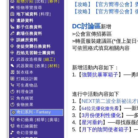
寵物介紹
[比較]
[夥伴]
【攻略】【官方嚮導公會】
怪物導覽搜尋
【攻略】【官方嚮導公會】
地下城資料
[料理]
遺跡資料
DC
討論區
新增
影子任務資料
劇場任務資料
>
公會宣傳招募區
訓練所資料
>
轉蛋服裝建議區
(*
僅上架日
使徒突襲任務資料
可依照格式填寫相關內容
烈焰見習騎士團資料
武器改造模擬
[細工]
武器聚能
[效果]
[材料]
新增活動內容如下：
製衣樣本
1.
【
強襲抗暴軍箱子
】──
打鐵設計圖
可生產物品
料理食譜
進行中活動內容如下
角色稱號
1.
【
NEXT
第二波全新祕法才
食物效果
2.
【
】──
64
位元優化搶先看
奇幻系列 - Fantasy
3.
【
3
月份便利性優化
】──
奇幻藝廊
[精華]
[廣場]
4.
【
星河垂釣
】──尋找薇
奇幻繪圖館
5.
【
月下的陰間使者箱子
】
奇幻音樂廳