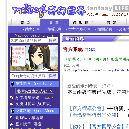
•
站內公告
•
聯播訊息
•
官方同步公告
•
相關消息
•
改版
Mabinogi Search Engine
找出最適
官方系統
回列表
合你的魔
力賦予
《新瑪奇》0608(四) 例行維護開機
吧！
2023-06-08
來源:
http://tw.beanfun.com/mabinogi/Bulletin
技能快查 - Skill Jump
親愛的米列希安，您好：
本日維護作業已完成，並開
數值增加技能
Update !
技能消耗表
[強度表]
【
官方嚮導公會
】──萌新
快速功能 - Quick Menu
【
新瑪奇轉蛋機率公開
】─
愛爾琳世界地圖
魔力賦予
[喜愛]
【攻略】【官方嚮導公會】