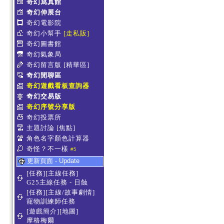
奇幻寫真館
奇幻伸展台
奇幻電影院
奇幻小幫手
[走私販]
奇幻圖書館
奇幻氣象局
奇幻留言版
[精華區]
奇幻閒聊區
奇幻遊戲看板查詢器
奇幻交易版
奇幻序號分享版
奇幻投票所
主題討論
[焦點]
角色名字顏色計算器
奇怪？不一樣
#5
更新頁面 - Update
[任務][主線任務]
G25主線任務 - 日蝕
[任務][主線/故事劇情]
寵物訓練師任務
[遊戲簡介][地圖]
摩格梅爾