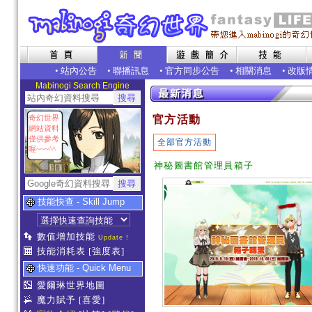
•
站內公告
•
聯播訊息
•
官方同步公告
•
相關消息
•
改版
Mabinogi Search Engine
奇幻世界
官方活動
網站資料
僅供參考
全部官方活動
喔~~~^^
神秘圖書館管理員箱子
技能快查 - Skill Jump
數值增加技能
Update !
技能消耗表
[強度表]
快速功能 - Quick Menu
愛爾琳世界地圖
魔力賦予
[喜愛]