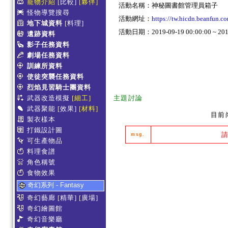
寵物介紹
[比較]
[夥伴]
活動名稱：神秘圖書館管理員箱子
怪物導覽搜尋
活動網址：
https://tw.hicdn.beanfun
地下城資料
[料理]
活動日期：2019-09-19 00:00:00 ~ 2019
遺跡資料
影子任務資料
劇場任務資料
訓練所資料
使徒突襲任務資料
烈焰見習騎士團資料
武器改造模擬
[細工]
主題討論
武器聚能
[效果]
[材料]
目前
製衣樣本
打鐵設計圖
msg.
可生產物品
料理食譜
角色稱號
食物效果
奇幻系列 - Fantasy
奇幻藝廊
[精華]
[廣場]
奇幻繪圖館
奇幻音樂廳