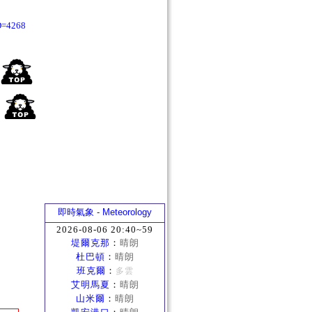
D=4268
即時氣象 - Meteorology
2026-08-06 20:40~59
堤爾克那
：
晴朗
杜巴頓
：
晴朗
班克爾
：
多雲
艾明馬夏
：
晴朗
山米爾
：
晴朗