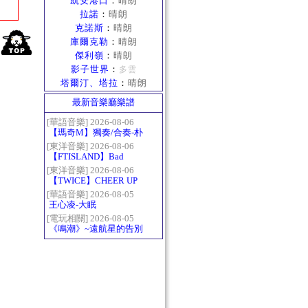
凱安港口
：
晴朗
拉諾
：
晴朗
克諾斯
：
晴朗
庫爾克勒
：
晴朗
傑利嶺
：
晴朗
影子世界
：
多雲
塔爾汀、塔拉
：
晴朗
最新音樂廳樂譜
[華語音樂] 2026-08-06
【瑪奇M】獨奏/合奏-朴
樹-那些花兒
[東洋音樂] 2026-08-06
【FTISLAND】Bad
Woman
[東洋音樂] 2026-08-06
【TWICE】CHEER UP
[華語音樂] 2026-08-05
王心凌-大眠
[電玩相關] 2026-08-05
《鳴潮》~遠航星的告別