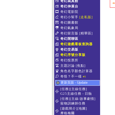
奇幻寫真館
m
奇幻伸展台
奇幻電影院
奇幻小幫手
[走私販]
奇幻圖書館
奇幻氣象局
奇幻留言版
[精華區]
奇幻閒聊區
奇幻遊戲看板查詢器
奇幻交易版
奇幻序號分享版
奇幻投票所
主題討論
[焦點]
角色名字顏色計算器
奇怪？不一樣
#5
更新頁面 - Update
[任務][主線任務]
G25主線任務 - 日蝕
[任務][主線/故事劇情]
寵物訓練師任務
[遊戲簡介][地圖]
摩格梅爾