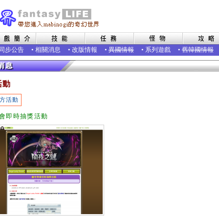
同步公告
•
相關消息
•
改版情報
•
異國情報
•
系列遊戲
•
舊韓國情報
活動
方活動
會即時抽獎活動