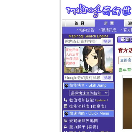
•
站內公告
•
聯播訊息
•
官方
Mabinogi Search Engine
要使用個
官方
人商店背
包必須購
全部官
買服務！
嘉年華
技能快查 - Skill Jump
數值增加技能
Update !
技能消耗表
[強度表]
快速功能 - Quick Menu
愛爾琳世界地圖
魔力賦予
[喜愛]