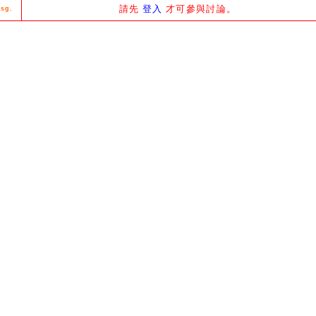
請先
登入
才可參與討論。
sg.