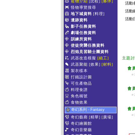
寵物介紹
[比較]
[夥伴]
活動
怪物導覽搜尋
活動
地下城資料
[料理]
活動日期
遺跡資料
影子任務資料
劇場任務資料
訓練所資料
使徒突襲任務資料
烈焰見習騎士團資料
武器改造模擬
[細工]
主題
武器聚能
[效果]
[材料]
會
製衣樣本
#
打鐵設計圖
可生產物品
會
料理食譜
#
角色稱號
食物效果
會
奇幻系列 - Fantasy
#
奇幻藝廊
[精華]
[廣場]
奇幻繪圖館
奇幻音樂廳