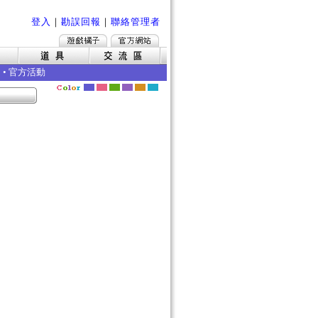
登入
｜
勘誤回報
｜
聯絡管理者
•
官方活動