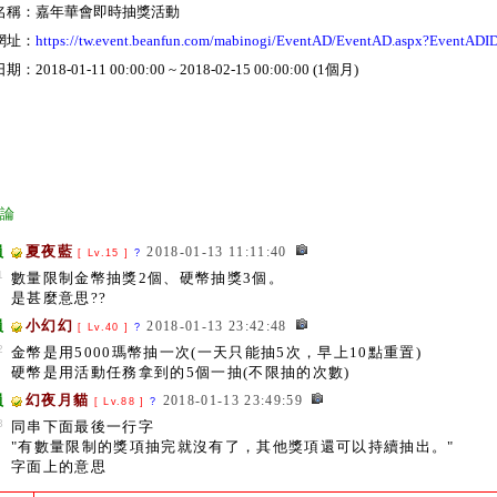
名稱：嘉年華會即時抽獎活動
網址：
https://tw.event.beanfun.com/mabinogi/EventAD/EventAD.aspx?EventADI
：2018-01-11 00:00:00 ~ 2018-02-15 00:00:00 (1個月)
討論
員
夏夜藍
2018-01-13 11:11:40
[ Lv.15 ]
?
1
數量限制金幣抽獎2個、硬幣抽獎3個。
是甚麼意思??
員
小幻幻
2018-01-13 23:42:48
[ Lv.40 ]
?
2
金幣是用5000瑪幣抽一次(一天只能抽5次，早上10點重置)
硬幣是用活動任務拿到的5個一抽(不限抽的次數)
員
幻夜月貓
2018-01-13 23:49:59
[ Lv.88 ]
?
3
同串下面最後一行字
"有數量限制的獎項抽完就沒有了，其他獎項還可以持續抽出。"
字面上的意思