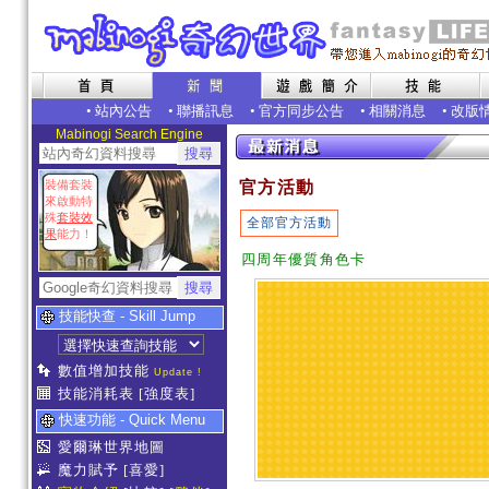
•
站內公告
•
聯播訊息
•
官方同步公告
•
相關消息
•
改版
Mabinogi Search Engine
裝備套裝
官方活動
來啟動特
殊
套裝效
全部官方活動
果
能力！
四周年優質角色卡
技能快查 - Skill Jump
數值增加技能
Update !
技能消耗表
[強度表]
快速功能 - Quick Menu
愛爾琳世界地圖
魔力賦予
[喜愛]