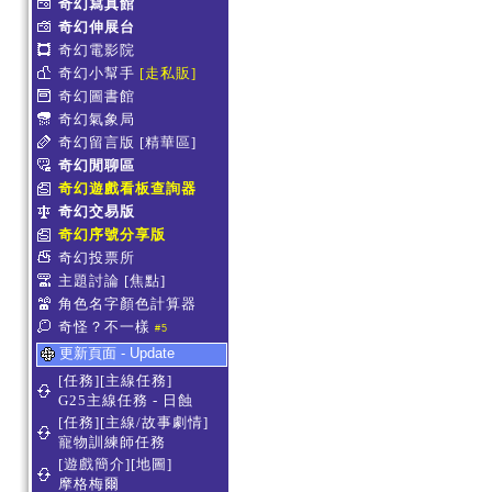
奇幻寫真館
奇幻伸展台
奇幻電影院
奇幻小幫手
[走私販]
奇幻圖書館
奇幻氣象局
奇幻留言版
[精華區]
奇幻閒聊區
奇幻遊戲看板查詢器
奇幻交易版
奇幻序號分享版
奇幻投票所
主題討論
[焦點]
角色名字顏色計算器
奇怪？不一樣
#5
更新頁面 - Update
[任務][主線任務]
G25主線任務 - 日蝕
[任務][主線/故事劇情]
寵物訓練師任務
[遊戲簡介][地圖]
摩格梅爾