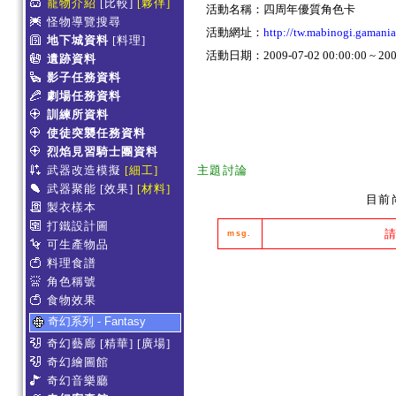
寵物介紹
[比較]
[夥伴]
活動名稱：四周年優質角色卡
怪物導覽搜尋
活動網址：
http://tw.mabinogi.gamani
地下城資料
[料理]
活動日期：2009-07-02 00:00:00 ~ 2009
遺跡資料
影子任務資料
劇場任務資料
訓練所資料
使徒突襲任務資料
烈焰見習騎士團資料
武器改造模擬
[細工]
主題討論
武器聚能
[效果]
[材料]
目前
製衣樣本
打鐵設計圖
msg.
可生產物品
料理食譜
角色稱號
食物效果
奇幻系列 - Fantasy
奇幻藝廊
[精華]
[廣場]
奇幻繪圖館
奇幻音樂廳