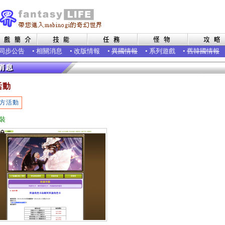
同步公告
•
相關消息
•
改版情報
•
異國情報
•
系列遊戲
•
舊韓國情報
活動
方活動
裝