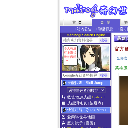
•
站內公告
•
聯播訊息
•
官方
Mabinogi Search Engine
今天有沒
官方
有上來找
我兼職呀
全部官
~？
英雄服
技能快查 - Skill Jump
數值增加技能
Update !
技能消耗表
[強度表]
快速功能 - Quick Menu
愛爾琳世界地圖
魔力賦予
[喜愛]