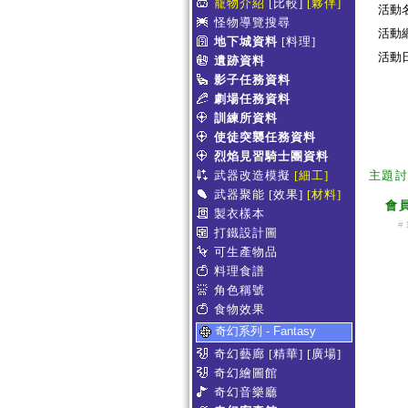
寵物介紹
[比較]
[夥伴]
活動
怪物導覽搜尋
活動
地下城資料
[料理]
活動日期
遺跡資料
影子任務資料
劇場任務資料
訓練所資料
使徒突襲任務資料
烈焰見習騎士團資料
武器改造模擬
[細工]
主題
武器聚能
[效果]
[材料]
會
製衣樣本
#
打鐵設計圖
可生產物品
料理食譜
角色稱號
食物效果
奇幻系列 - Fantasy
奇幻藝廊
[精華]
[廣場]
奇幻繪圖館
奇幻音樂廳