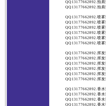
QQ13177662892.拍
QQ13177662892.拍
QQ13177662892.喷
QQ13177662892.喷
QQ13177662892.喷
QQ13177662892.喷
QQ13177662892.喷
QQ13177662892.喷
QQ13177662892.挥
QQ13177662892.挥
QQ13177662892.挥
QQ13177662892.挥
QQ13177662892.挥
QQ13177662892.挥
QQ13177662892.香
QQ13177662892.香
QQ13177662892.香
QQ13177662892.香