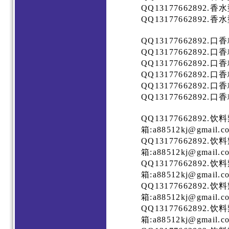
QQ13177662892.香
QQ13177662892.香
QQ13177662892.口
QQ13177662892.口
QQ13177662892.口
QQ13177662892.口
QQ13177662892.口
QQ13177662892.口
QQ13177662892
箱:a88512kj@gmail.
QQ13177662892
箱:a88512kj@gmail.
QQ13177662892
箱:a88512kj@gmail.
QQ13177662892
箱:a88512kj@gmail.
QQ13177662892
箱:a88512kj@gmail.