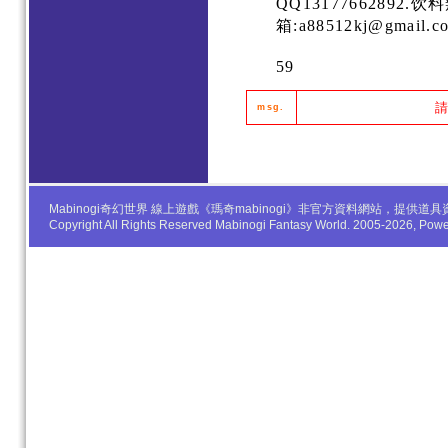
QQ13177662892
箱:a88512kj@gmail.
59
msg.
Mabinogi奇幻世界 線上遊戲《瑪奇mabinogi》非官方資料網站，
Copyright All Rights Reserved Mabinogi Fantasy World. 2005-2026, Po