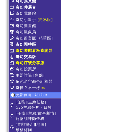
奇幻寫真館
奇幻伸展台
奇幻電影院
奇幻小幫手
[走私販]
奇幻圖書館
奇幻氣象局
奇幻留言版
[精華區]
奇幻閒聊區
奇幻遊戲看板查詢器
奇幻交易版
奇幻序號分享版
奇幻投票所
主題討論
[焦點]
角色名字顏色計算器
奇怪？不一樣
#5
更新頁面 - Update
[任務][主線任務]
G25主線任務 - 日蝕
[任務][主線/故事劇情]
寵物訓練師任務
[遊戲簡介][地圖]
摩格梅爾