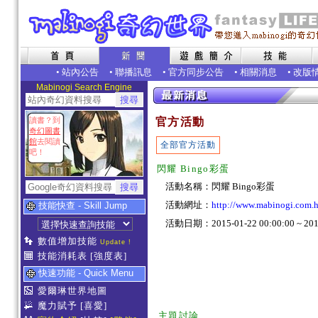
•
站內公告
•
聯播訊息
•
官方同步公告
•
相關消息
•
改版
Mabinogi Search Engine
讀書？到
官方活動
奇幻圖書
館
去閱讀
全部官方活動
吧！
閃耀 Bingo彩蛋
活動名稱：閃耀 Bingo彩蛋
活動網址：
http://www.mabinogi.com.
技能快查 - Skill Jump
活動日期：2015-01-22 00:00:00 ~ 2015
數值增加技能
Update !
技能消耗表
[強度表]
快速功能 - Quick Menu
愛爾琳世界地圖
魔力賦予
[喜愛]
主題討論