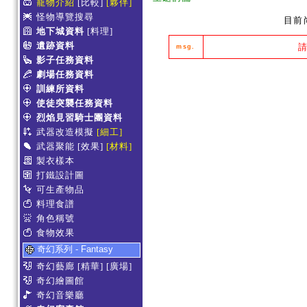
寵物介紹
[比較]
[夥伴]
怪物導覽搜尋
目前
地下城資料
[料理]
遺跡資料
msg.
影子任務資料
劇場任務資料
訓練所資料
使徒突襲任務資料
烈焰見習騎士團資料
武器改造模擬
[細工]
武器聚能
[效果]
[材料]
製衣樣本
打鐵設計圖
可生產物品
料理食譜
角色稱號
食物效果
奇幻系列 - Fantasy
奇幻藝廊
[精華]
[廣場]
奇幻繪圖館
奇幻音樂廳