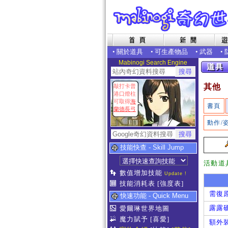
•
關於道具
•
可生產物品
•
武器
•
Mabinogi Search Engine
其他
敲打卡普
港口燈柱
可取得
海
書頁
蘭德長弓
動作/
技能快查 - Skill Jump
活動道
數值增加技能
Update !
技能消耗表
[強度表]
需復
快速功能 - Quick Menu
露露
愛爾琳世界地圖
魔力賦予
[喜愛]
額外