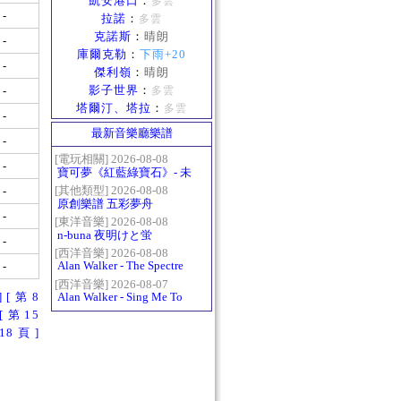
凱安港口
：
多雲
-
拉諾
：
多雲
克諾斯
：
晴朗
-
庫爾克勒
：
下雨+20
-
傑利嶺
：
晴朗
影子世界
：
-
多雲
塔爾汀、塔拉
：
多雲
-
最新音樂廳樂譜
-
[電玩相關] 2026-08-08
-
寶可夢《紅藍綠寶石》- 未
白鎮BGM (Littleroot Town)
[其他類型] 2026-08-08
-
原創樂譜 五彩夢舟
-
[東洋音樂] 2026-08-08
n-buna 夜明けと蛍
-
[西洋音樂] 2026-08-08
Alan Walker - The Spectre
-
[西洋音樂] 2026-08-07
]
[ 第 8
Alan Walker - Sing Me To
Sleep
[ 第 15
18 頁 ]