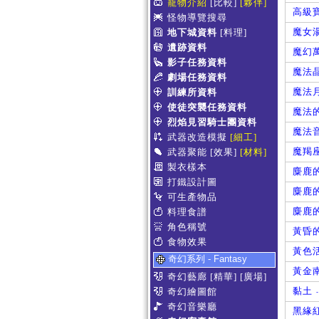
寵物介紹
[比較]
[夥伴]
高級
怪物導覽搜尋
魔女
地下城資料
[料理]
遺跡資料
魔幻
影子任務資料
魔法
劇場任務資料
魔法
訓練所資料
使徒突襲任務資料
魔法
烈焰見習騎士團資料
魔法
武器改造模擬
[細工]
魔羯
武器聚能
[效果]
[材料]
製衣樣本
麋鹿
打鐵設計圖
麋鹿
可生產物品
麋鹿
料理食譜
角色稱號
黃昏
食物效果
黃色
奇幻系列 - Fantasy
黃金
奇幻藝廊
[精華]
[廣場]
黏土
奇幻繪圖館
-
奇幻音樂廳
黑緣