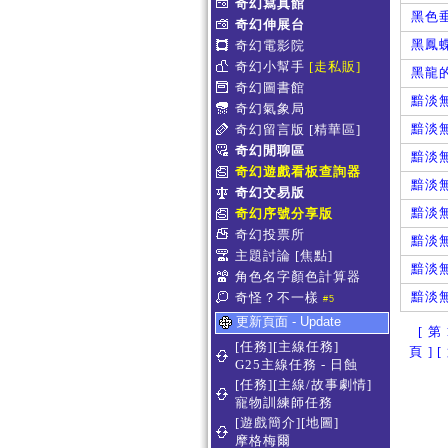
奇幻寫真館
黑色
奇幻伸展台
黑鳳
奇幻電影院
奇幻小幫手
[走私販]
黑龍
奇幻圖書館
黯淡
奇幻氣象局
黯淡
奇幻留言版
[精華區]
奇幻閒聊區
黯淡
奇幻遊戲看板查詢器
黯淡
奇幻交易版
黯淡
奇幻序號分享版
奇幻投票所
黯淡
主題討論
[焦點]
黯淡
角色名字顏色計算器
黯淡
奇怪？不一樣
#5
更新頁面 - Update
[ 第 
[任務][主線任務]
頁 ]
[
G25主線任務 - 日蝕
[任務][主線/故事劇情]
寵物訓練師任務
[遊戲簡介][地圖]
摩格梅爾