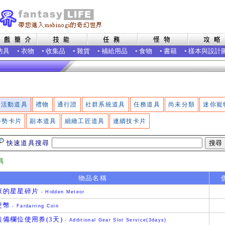
防具
•
衣物
•
收集品
•
雜貨
•
補給用品
•
食物
•
書籍
•
樣本與設計
活動道具
禮物
通行證
社群系統道具
任務道具
尚未分類
迷你寵
姿勢卡片
副本道具
細緻工匠道具
連續技卡片
快速道具搜尋
具
物品名稱
原的星星碎片
- Hidden Meteor
硬幣
- Fardarring Coin
裝備欄位使用券(3天)
- Additional Gear Slot Service(3days)