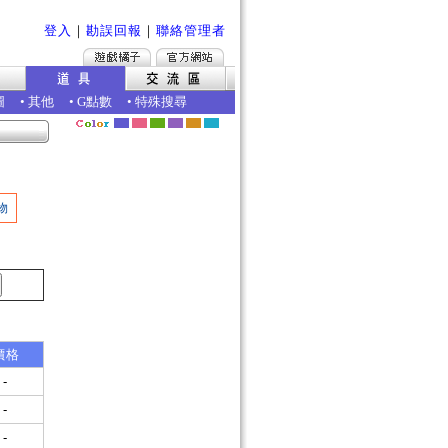
登入
｜
勘誤回報
｜
聯絡管理者
圖
•
其他
•
G點數
•
特殊搜尋
物
價格
-
-
-