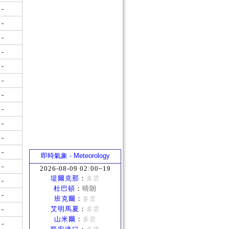
-
-
-
-
-
-
-
-
-
-
-
即時氣象 - Meteorology
-
2026-08-09 02:00~19
堤爾克那
：
多雲
-
杜巴頓
：
晴朗
-
班克爾
：
多雲
艾明馬夏
：
-
多雲
山米爾
：
多雲
-