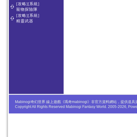
[攻略][系統]
寵物探險隊
[攻略][系統]
精靈武器
Mabinogi奇幻世界 線上遊戲《瑪奇mabinogi》非官方資料網站，
Copyright All Rights Reserved Mabinogi Fantasy World. 2005-2026, Po