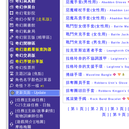
奇幻寫真館
惡魔手套(男性用)
- Abaddon Gloves
奇幻伸展台
惡魔權杖手套(女性用)
- Abaddon Lor
奇幻電影院
惡魔高貴手套(女性用)
奇幻小幫手
[走私販]
- Abaddon Nob
奇幻圖書館
戰鬥型女僕手套(女性用)
- Battle Ma
奇幻氣象局
戰鬥夾克手套 (女生用)
- Battle Jac
奇幻留言版
[精華區]
戰鬥夾克手套 (男生用)
奇幻閒聊區
- Battle Jac
奇幻遊戲看板查詢器
拉克里斯追逐者手套
- Leanghirith C
奇幻交易版
拉格玲奈的不協調護甲
- Laiglinne's
奇幻序號分享版
拉格玲奈的支援手環
奇幻投票所
- Laiglinne's Su
主題討論
[焦點]
捲線手環
Φ
Ψ
δ
- Waveline Bangle
角色名字顏色計算器
掠奪團員手套
- Robbers Unit's Glove
奇怪？不一樣
#5
掠奪團頭目手套
- Robbers Kingpin's 
更新頁面 - Update
搖滾樂手鐲
Φ
[任務][主線任務]
- Rock Band Bracelet
G25主線任務 - 日蝕
[ 第 1 頁 ]
[ 第 2 頁 ]
[ 第 3 頁 ]
[任務][主線/故事劇情]
頁 ]
[ 第 9 頁 ]
寵物訓練師任務
[遊戲簡介][地圖]
摩格梅爾