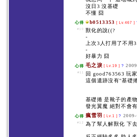
沒日3 沒基礎
不懂 囧
b0513353
心得
[ Lv.467 ]
#10
獸化的說((?
-
上次3人打用了不用
-
好暴力 囧
毛之淚
2009
心得
[ Lv.19 ]
?
#11
回 good763563 玩
這個遺跡沒有"基礎
基礎捲 是靴子的產
發光翼魔 絕對不會
瘋雪羽
2009-
心得
[ Lv.1 ]
?
#12
為了幫人解獸化 下
反正經驗多多 助人多