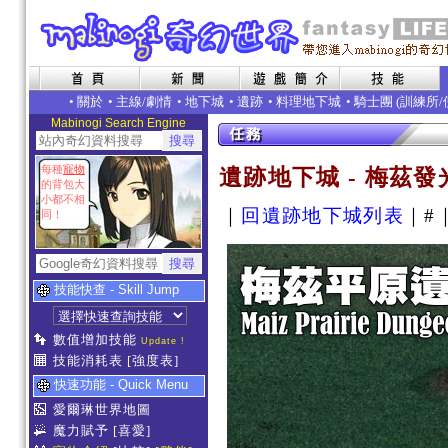
•
關於
•
主線/劇情
•
地下城
•
遺跡
•
料理地下城
• 騎士團 (
訓練所
/
Mabinogi Search Engine
每種
寵物
遺跡地下城 - 梅茲
的背包大
小都不相
｜
回遺跡地下城列表
｜#
同！
技能快查 - Skill Jump
數值增加技能
Update !
技能消耗表
[強度表]
快速功能 - Quick Menu
愛爾琳世界地圖
魔力賦予
[喜愛]