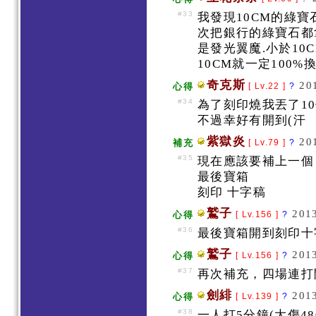
#33
我發現10CM的綠寶
次把銀行的綠寶石都拿
是發光翼魔.小於10
10CM就一定100%換
奇克斯
20
心得
[ Lv.22 ]
?
#34
為了刻印燒我丟了10個
不過幸好有開到(汗
紫獄炎
20
補充
[ Lv.79 ]
?
#35
現在應該要補上一
最後寶箱
刻印 十字稿
鷲子
2013
心得
[ Lv.156 ]
?
#36
最後寶箱開到刻印十
鷲子
2013
心得
[ Lv.156 ]
?
#37
再次補充，四場連打
劍緋
2013
心得
[ Lv.139 ]
?
#38
一人打5分鐘(大傷48