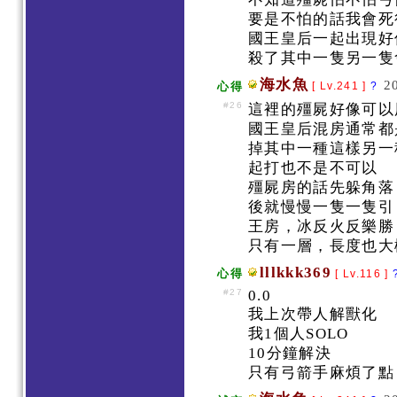
要是不怕的話我會
國王皇后一起出現
殺了其中一隻另一隻
海水魚
2
心得
[ Lv.241 ]
?
#26
這裡的殭屍好像可以
國王皇后混房通常都
掉其中一種這樣另一
起打也不是不可以
殭屍房的話先躲角落
後就慢慢一隻一隻引
王房，冰反火反樂
只有一層，長度也大概
lllkkk369
心得
[ Lv.116 ]
#27
0.0
我上次帶人解獸化
我1個人SOLO
10分鐘解決
只有弓箭手麻煩了點