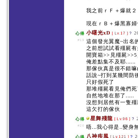
我之前ｒＦ＋爆就２
現在ｒＢ＋爆黑寡婦
小曙光xD
2
心得
[ Lv.17 ]
?
#19
這個發光翼魔~出名
之前想試試看殭屍有
開寶箱>>見殭屍>>
俺差點集不及耶......
那傢伙真是很不錯嘛
話說~打到某幾間防
只好假死了
那堆殭屍看見俺們
自然地堆在那了.....
沒想到居然有一隻殭
這欠打的傢伙
星舞殘龍
心得
[ Lv.96 ]
?
#20
唔...我心得是..變身
八神疾風
2
心得
[ Lv.121 ]
?