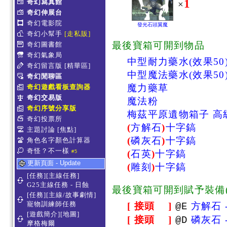
1
奇幻寫真館
×
奇幻伸展台
奇幻電影院
發光石頭翼魔
奇幻小幫手
[走私販]
最後寶箱可開到物品
奇幻圖書館
奇幻氣象局
中型耐力藥水(效果50
奇幻留言版
[精華區]
中型魔法藥水(效果50
奇幻閒聊區
魔力藥草
奇幻遊戲看板查詢器
奇幻交易版
魔法粉
奇幻序號分享版
梅茲平原遺物箱子 高
奇幻投票所
(
方解石
)
十字鎬
主題討論
[焦點]
(
磷灰石
)
十字鎬
角色名字顏色計算器
奇怪？不一樣
(
石英
)
十字鎬
#5
更新頁面 - Update
(
雕刻
)
十字鎬
[任務][主線任務]
G25主線任務 - 日蝕
最後寶箱可開到賦予裝備(
[任務][主線/故事劇情]
寵物訓練師任務
[ 接頭 ]
方解石 - 
@E
[遊戲簡介][地圖]
[ 接頭 ]
磷灰石 - 
@D
摩格梅爾