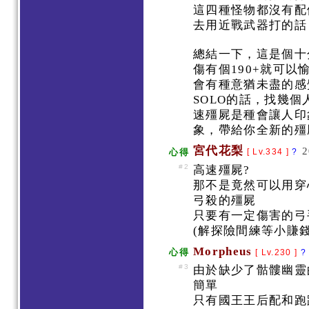
這四種怪物都沒有配
去用近戰武器打的話
總結一下，這是個十
傷有個190+就可以
會有種意猶未盡的感
SOLO的話，找幾個人
速殭屍是種會讓人印
象，帶給你全新的殭屍
宮代花梨
2
心得
[ Lv.334 ]
?
#2
高速殭屍?
那不是竟然可以用穿
弓殺的殭屍
只要有一定傷害的弓手
(解探險間練等小賺
Morpheus
心得
[ Lv.230 ]
?
#3
由於缺少了骷髏幽靈
簡單
只有國王王后配和跑