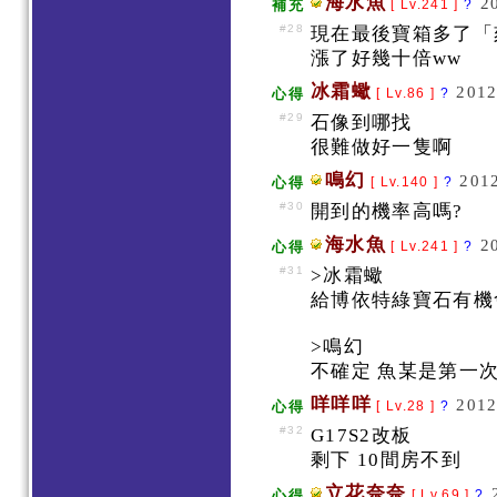
海水魚
2
補充
[ Lv.241 ]
?
#28
現在最後寶箱多了「
漲了好幾十倍ww
冰霜蠍
2012
心得
[ Lv.86 ]
?
#29
石像到哪找
很難做好一隻啊
鳴幻
2012
心得
[ Lv.140 ]
?
#30
開到的機率高嗎?
海水魚
2
心得
[ Lv.241 ]
?
#31
>冰霜蠍
給博依特綠寶石有機
>鳴幻
不確定 魚某是第一次
咩咩咩
2012
心得
[ Lv.28 ]
?
#32
G17S2改板
剩下 10間房不到
立花奈奈
心得
[ Lv.69 ]
?