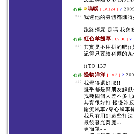
嗚噗
2009
心得
[ Lv.124 ]
?
#13
我連他的身體都懶得拼
跑路殭屍 是嗎 我會
紅色羊齒草
心得
[ Lv.30 ]
?
#14
其實是不用拼的吧((
記得只要給科爾的某個
((TO 13F
怪物洋洋
200
心得
[ Lv.2 ]
?
#15
我覺得還好耶!!
幾乎都是幫朋友解
找幾四個人差不多吧
其實很好打 慢慢冰
輪流風車?穿心風車
我只有用到這些打
最後發光翼魔...
更簡單- -