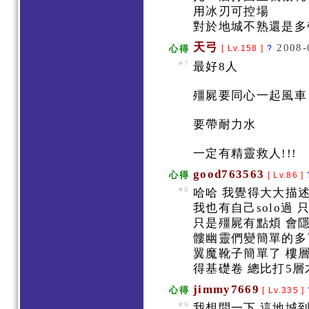
用冰刃可控場
對於地城不熟還是多
天弓
2008-
心得
[ Lv.158 ]
?
#7
最好8人
殭屍要同心一起風
要帶耐力水
一定有精靈救人!!!
good763563
心得
[ Lv.86 ]
#8
哈哈 我覺得大大描
我也有自己solo過
只是殭屍有點煩 會
髏幽靈們變簡單的多
翼魔靴子簡單了 樓
得基礎卷 總比打5
jimmy7669
心得
[ Lv.335 ]
#9
我想問一下 這地城到