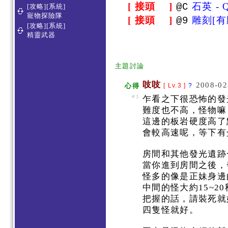
[ 接頭 ]
石英 - Q
@C
[攻略][系統]
寵物探險隊
[ 接頭 ]
雕刻[有雕
@9
[攻略][系統]
精靈武器
主題討論
吱吱
2008-02
心得
[ Lv.3 ]
?
#1
乍看之下很恐怖的發
難度也不高，怪物嘛
這邊的板岩硬度高了
會較高速呢，等下有
房間和其他發光遺跡
當你進到房間之後，
怪多的像是正妹身邊
中間的怪大約15~
把握的話，請裝死就
四隻怪就好。