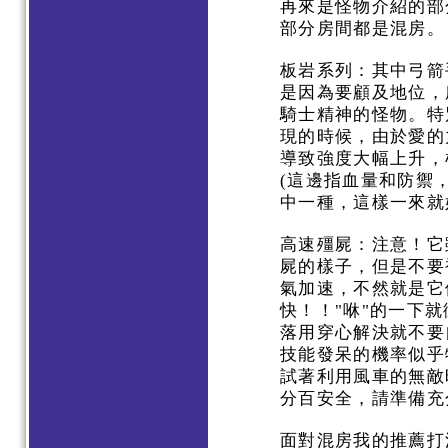
再來是怪物介紹的部
部分房間都是混房
板岩系列：其中弓箭
是因為要顧及地位，
騎士精神的怪物。特
現的時候，由於愛的
導致強度大幅上升，
(這邊指血量和防禦
中一種，這樣一來
高速殭屍：注意！它
屍的樣子，但是不要
氣加速，不然就是它
快！！"咻"的一下
落用穿心解決就不要
技能發呆的機率似乎
試著利用風車的無敵
分百安全，請準備
面對混房我的推薦打