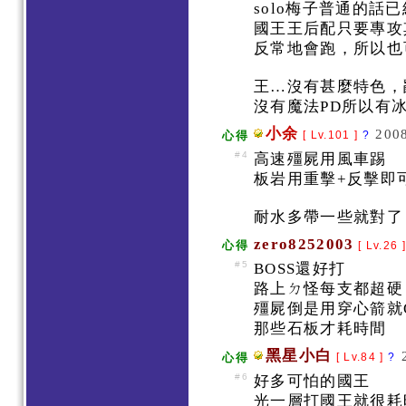
solo梅子普通的話
國王王后配只要專攻
反常地會跑，所以也
王…沒有甚麼特色，
沒有魔法PD所以有
小余
2008
心得
[ Lv.101 ]
?
#4
高速殭屍用風車踢
板岩用重擊+反擊即
耐水多帶一些就對了
zero8252003
心得
[ Lv.26 
#5
BOSS還好打
路上ㄉ怪每支都超
殭屍倒是用穿心箭就
那些石板才耗時間
黑星小白
心得
[ Lv.84 ]
?
#6
好多可怕的國王
光一層打國王就很