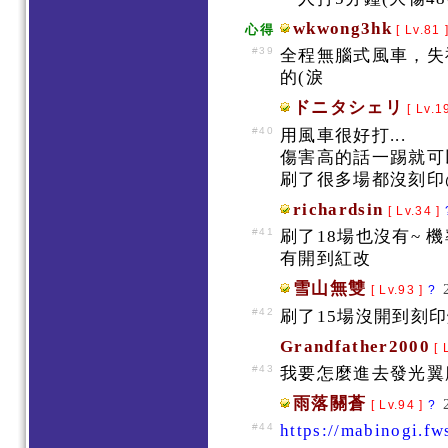
wkwong3hk
心得
[ Lv.81 
#39
全程無腦式風車，失
的(淚
ドニタシェリ
[ Lv.1
#40
用風車很好打...
傷害高的話一踢就
刷了很多場都沒刻印
richardsin
[ Lv.34 ]
#41
刷了18場也沒有~ 
有開到紅改
雪山無雙
[ Lv.93 ]
?
#42
刷了15場沒開到刻
Grandfather2000
[ 
#43
我要怎麼進去發光翼
雨落關蒼
[ Lv.94 ]
?
#44
https://mabinogi.fw