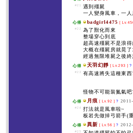
#21
遇到殭屍
一人變身風車，一人用毒雲
badgirl4475
心得
[ Lv.45
#22
為了獸化而來
整場穿心到底
超高速殭屍不是浪
大概在殭屍房就晃了
經過無限堆屍之後終
天羽幻靜
心得
[ Lv.293 ]
?
#23
有高速將失這種東西
怪物不可能裝氮氣吧?
月痕
2011-
心得
[ Lv.92 ]
?
#24
打法就是風車啦~
板岩先做掉弓箭手(
異新
2012-
心得
[ Lv.56 ]
?
#25
不知道殭屍怕不怕