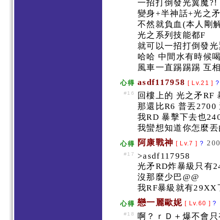
一招打倒發光翼魔?
變身+半神話+光之矛
不然就負血(本人剛解
光之系列技能都F
就可以一招打倒發光翼
哈哈 中間水有時候
風車一直踢踢踢 互相
asdf117958
心得
[ Lv.21 ]
?
#16
回樓上的 光之矛RF 
那還比R6 普丟270
我RD 暴擊下去也24
我蠻想知道你怎麼丟
阿康戰神
200
心得
[ Lv.7 ]
?
#17
>asdf117958
光矛RD炸暴級只有2
沒那麼少巴@@
我RF暴級就有29XX了
戀一麗歐妮
心得
[ Lv.60 ]
?
#18
啊？ｒＤ＋爆不會