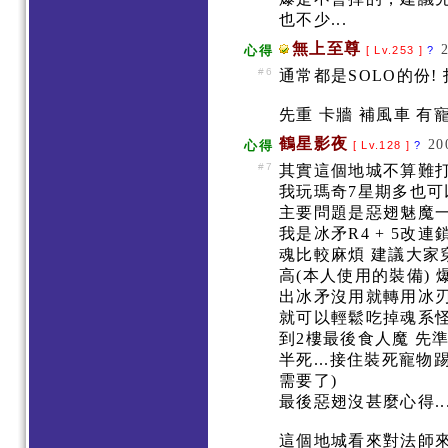
也不少...
無上至尊
心得
[ Lv.253 ]
?
#6
通常都是SOLO的份!
先重 卡牆 補風車 有
鶴星影夜
20
心得
[ Lv.128 ]
?
#7
其實這個地城不算難
我玩瑪奇7星期多也可
主要問題是惡翅魅魔
我是冰矛R4 + 5改
魂比較麻煩 建議大家
高(本人使用的裝備) 
出冰矛沒用就轉用冰刃 
就可以輕鬆吃掉魂系怪
到2樓最後食人魔 先準
半死...接住裝死寵
需要了)
最後惡翅沒甚麼心得..
這個地城看來對法師