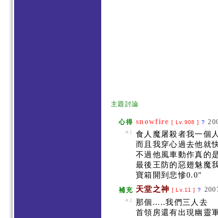
主題討論
snowfire
20
心得
[ Lv.908 ]
?
#1
食人魔屠殺者我一個人s
而且我穿心過去他就快
不過他風車動作真的
最後王防的惡翅魅魔我
寶箱開到悲慘0.0"
天堂之神
200
補充
[ Lv.11 ]
?
#2
那個.....我們三人去
首領房還有出現幽靈