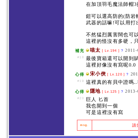
在加頂羽毛魔法師帽
鎧可以選高防的(防
武器的話嘛!可以用
不然猛烈厲害闊也可
這裡的怪沒有多硬，
喵太
2011-
補充
[ Lv.194 ]
?
#18
最後寶箱還可以開到
這裡好像沒有寫呢0.0
宋小俠
201
心得
[ Lv.120 ]
?
#19
這裡真的有貝中證嗎..
隱地
2013-
心得
[ Lv.125 ]
?
#20
巨人 匕首
我也開到一個
可是這裡沒有寫
請
msg.