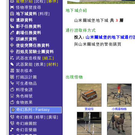
寵物介紹
[比較]
[夥伴]
怪物導覽搜尋
地下城介紹
地下城資料
[料理]
遺跡資料
山米爾城堡地下城
共
3
層
影子任務資料
通行證取得方式
劇場任務資料
投入:
山米爾城堡的地下城通行
訓練所資料
與山米爾城堡的警衛購買
使徒突襲任務資料
烈焰見習騎士團資料
武器改造模擬
[細工]
武器聚能
[效果]
[材料]
製衣樣本
打鐵設計圖
出現怪物
可生產物品
料理食譜
角色稱號
食物效果
奇幻系列 - Fantasy
寶箱怪
小燭臺蜘蛛
奇幻藝廊
[精華]
[廣場]
奇幻繪圖館
奇幻音樂廳