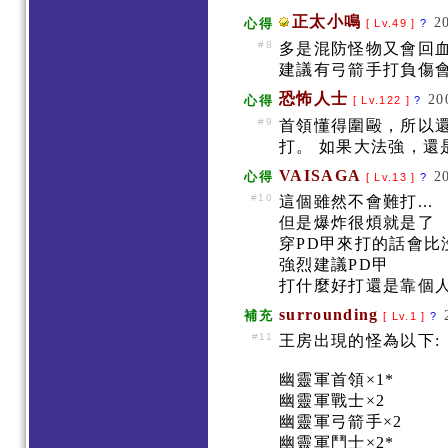
正太小鳴
2
心得
[ Lv.49 ]
?
#8
多是混防怪物又會回
建議有弓箭手打負傷會
恐怖人士
20
心得
[ Lv.122 ]
?
#9
首領懂得圍毆，所以
打。 如果大法強，還
VAISAGA
2
心得
[ Lv.13 ]
?
#10
這個雖然不會難打...
但是爆炸很煩就是了
穿PD甲來打的話會
強烈建議PD甲
打什麼好打還是靠個人
surrounding
補充
[ Lv.1 ]
?
#11
王房出現的怪為以下:
幽靈軍首領×1*
幽靈軍戰士×2
幽靈軍弓箭手×2
幽靈軍鬥士×2*