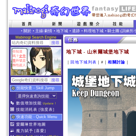
•
關於
•
主線/劇情
•
地下城
•
遺跡
•
料理地下城
• 騎士團 (
訓練所
/
Mabinogi Search Engine
地下城 - 山米爾城堡地下城
你知道
嗎？
史帝
華
外號是
｜
回地下城列表
｜#｜
相關討論
｜
麵包超人
技能快查 - Skill Jump
數值增加技能
Update !
技能消耗表
[強度表]
快速功能 - Quick Menu
愛爾琳世界地圖
魔力賦予
[喜愛]