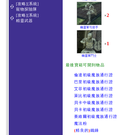
[攻略][系統]
寵物探險隊
2
[攻略][系統]
×
精靈武器
幽靈軍弓箭手
1
×
幽靈軍鬥士
最後寶箱可開到物品
倫達初級魔族通行證
巴里初級魔族通行證
艾菲初級魔族通行證
萊比初級魔族通行證
貝卡中級魔族通行證
貝卡初級魔族通行證
賽維爾初級魔族通行證
魔法粉
(
精良的
)
鐵錘