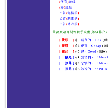
(
便宜
)
鐵錘
(
好
)
鐵錘
匕首
(
無情的
)
匕首
(
悲慘的
)
匕首
(
冰冷的
)
最後寶箱可開到賦予裝備(等級排序)
[ 接頭 ]
精良的 - Fine
(鐵
@F
[ 接頭 ]
便宜 - Cheap
(鐵
@E
[ 接頭 ]
好 - Good
(鐵錘)
@C
[ 接尾 ]
無情的 - of Merci
@A
[ 接尾 ]
悲慘的 - of Miser
@A
[ 接尾 ]
冰冷的 - of Pitile
@A