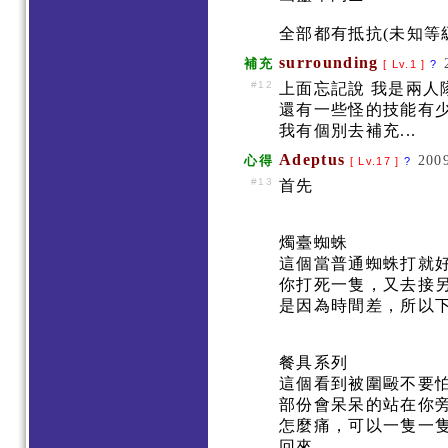
全部都有抵抗(未知等
surrounding
補充
[ Lv.1 ]
?
#12
上面忘記說 我是兩人隊
還有一些怪的技能有
我有個別去補充...
Adeptus
200
心得
[ Lv.17 ]
?
#13
首先
燭臺蜘蛛
這個當普通蜘蛛打就
你打死一隻，又去接
是因為時間差，所以
餐具系列
這個看到被圍毆不要
部份會呆呆的站在你
怎麼痛，可以一隻一
回來。