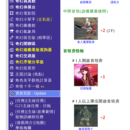
奇幻寫真館
銀製餐具
護衛犬
奇幻伸展台
中間首領(該樓層最後間)
奇幻電影院
奇幻小幫手
[走私販]
奇幻圖書館
2
×
(2F)
奇幻氣象局
奇幻留言版
[精華區]
食人魔屠殺者
奇幻閒聊區
奇幻遊戲看板查詢器
首領房怪物
奇幻交易版
＃1人開啟首領房
奇幻序號分享版
奇幻投票所
主題討論
[焦點]
1
×
角色名字顏色計算器
奇怪？不一樣
#5
惡翅魅魔
更新頁面 - Update
[任務][主線任務]
＃1人以上隊伍開啟首領房
G25主線任務 - 日蝕
[任務][主線/故事劇情]
寵物訓練師任務
2
×
[遊戲簡介][地圖]
摩格梅爾
幽靈軍戰士