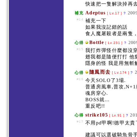
快速把一隻解決掉再
Adeptus
2009
補充
[ Lv.17 ]
?
#14
補充一下
如果我沒記錯的話
食人魔屠殺者是兩隻
Bottle
200
心得
[ Lv.231 ]
?
#15
我打炸彈怪什麼都沒穿
翅我都是隨便打打 他
隱身的怪 我是用無斬
隨風而去
心得
[ Lv.174 ]
?
#16
今天SOLO了3場.
普通房風車,普攻,N+
魂房穿心.
BOSS就...
重反吧!!
strike105
20
心得
[ Lv.91 ]
?
#17
不用pd甲啊!德甲太貴
建議可以選破騎魚骨