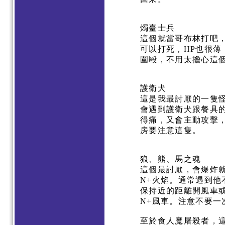
燭臺士兵
這個就當哥布林打吧，
可以打死，HP也很
圍毆，不用太擔心這
護衛犬
這是我最討厭的一隻
會遇到護衛犬跟餐具
得痛，又會主動攻擊
房要注意這隻。
狼、熊、馬之魂
這個最討厭，會爆炸
N+火焰。通常遇到
保持近的距離開風車
N+風車。注意不要一
至於食人魔屠殺者，