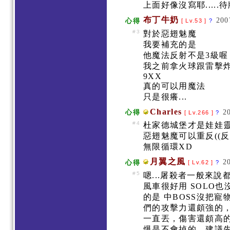
上面好像沒寫耶.....
布丁牛奶
200
心得
[ Lv.53 ]
?
#3
對於惡翅魅魔
我要補充的是
他魔法反射不是3級
我之前拿火球跟雷擊
9XX
真的可以用魔法
只是很癢...
Charles
2
心得
[ Lv.266 ]
?
#4
杜家德城堡才是娃娃靈吧
惡翅魅魔可以重反((
無限循環XD
月翼之風
2
心得
[ Lv.62 ]
?
#5
嗯...屠殺者一般來說都
風車很好用 SOLO
的是 中BOSS沒把寵
們的攻擊力還頗強的
一直丟，傷害還頗高的.
爆是不會掉的，建議先