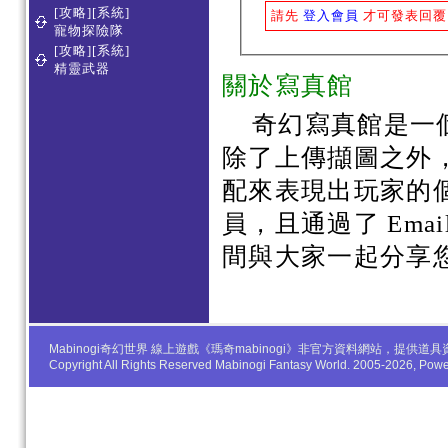
[攻略][系統]
請先
登入會員
才可發表回覆
寵物探險隊
[攻略][系統]
精靈武器
關於寫真館
奇幻寫真館是一
除了上傳擷圖之外
配來表現出玩家的
員，且通過了 Em
間與大家一起分享
Mabinogi奇幻世界 線上遊戲《瑪奇mabinogi》非官方資料網站，
Copyright All Rights Reserved Mabinogi Fantasy World. 2005-2026, Po