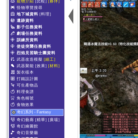
寵物介紹
[比較]
[夥伴]
怪物導覽搜尋
地下城資料
[料理]
遺跡資料
影子任務資料
劇場任務資料
訓練所資料
使徒突襲任務資料
烈焰見習騎士團資料
武器改造模擬
[細工]
武器聚能
[效果]
[材料]
製衣樣本
打鐵設計圖
可生產物品
料理食譜
角色稱號
食物效果
奇幻系列 - Fantasy
奇幻藝廊
[精華]
[廣場]
奇幻繪圖館
奇幻音樂廳