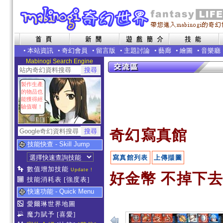
•
本站資訊
•
奇幻會員
•
留言版
•
主題討論
•
藝廊
•
繪圖
•
音樂廳
Mabinogi Search Engine
製作生產
的物品也
能獲得經
驗值喔！
奇幻寫真館
技能快查 - Skill Jump
寫真館列表
上傳擷圖
數值增加技能
Update !
好金幣 不掉下去
技能消耗表
[強度表]
快速功能 - Quick Menu
愛爾琳世界地圖
魔力賦予
[喜愛]