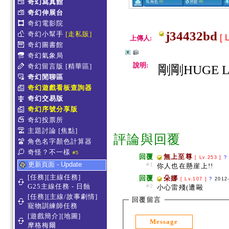
奇幻寫真館
奇幻伸展台
奇幻電影院
j34432bd
奇幻小幫手
[走私販]
[ 
上傳人:
奇幻圖書館
奇幻氣象局
說明:
奇幻留言版
[精華區]
剛剛HUGE
奇幻閒聊區
奇幻遊戲看板查詢器
奇幻交易版
奇幻序號分享版
奇幻投票所
主題討論
[焦點]
評論與回覆
角色名字顏色計算器
奇怪？不一樣
#5
回覆
無上至尊
[ Lv.253 ]
?
更新頁面 - Update
#1
你人也在懸崖上!!
[任務][主線任務]
回覆
朵娜
[ Lv.107 ]
?
2012
G25主線任務 - 日蝕
#2
小心雷殘(遭毆
[任務][主線/故事劇情]
回覆留言
寵物訓練師任務
[遊戲簡介][地圖]
Message
摩格梅爾