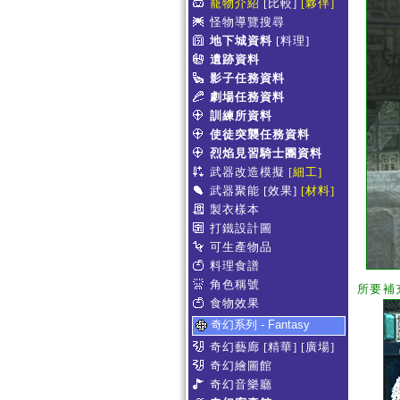
寵物介紹
[比較]
[夥伴]
怪物導覽搜尋
地下城資料
[料理]
遺跡資料
影子任務資料
劇場任務資料
訓練所資料
使徒突襲任務資料
烈焰見習騎士團資料
武器改造模擬
[細工]
武器聚能
[效果]
[材料]
製衣樣本
打鐵設計圖
可生產物品
料理食譜
角色稱號
所要補
食物效果
奇幻系列 - Fantasy
奇幻藝廊
[精華]
[廣場]
奇幻繪圖館
奇幻音樂廳