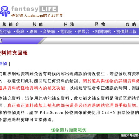
題討論
•
藝廊
•
繪圖
•
音樂廳
•
電影院
•
伸展台
•
相關網站
•
提供與回報
資料補充回報
怪物
｜
界網站資料難免會有時候內容出現錯誤的情況發生，若您發現有資
的，歡迎使用此功能回報任何資料的錯誤。
關於道具與怪物的詳細資料
道具資料或怪物資料內的補充功能
，以縮短管理者修正錯誤的時間，謝
充資料，請使用此功能補充資料，此功能之補充資料是傳送至網站
面，
真正修正資料或加上補充的部份還是必須經過網站管理員手動新增
的怪物資料，請在 PrintScreen 怪物圖像前先使用 Ctrl+N 解除怪物
不需經過裁剪即可直接傳送。
怪物圖片擷圖範例