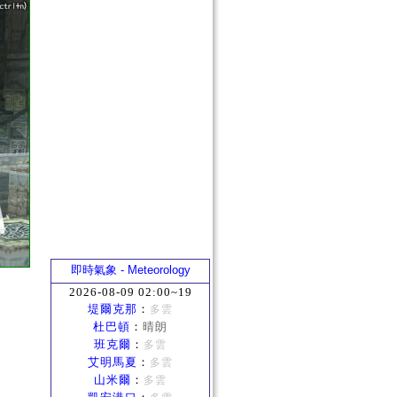
即時氣象 - Meteorology
2026-08-09 02:00~19
堤爾克那
：
多雲
杜巴頓
：
晴朗
班克爾
：
多雲
艾明馬夏
：
多雲
山米爾
：
多雲