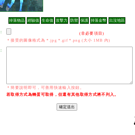
：
(非必要項目)
＊接受的圖像格式為 *.jpg *.gif *.png (大小 1MB 內)
：
＊簡要說明即可，可善用快速輸入按鈕。
若取得方式為轉蛋可取得，但還有其他取得方式將不列入。