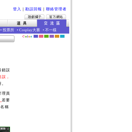
登入
｜
勘誤回報
｜
聯絡管理者
•
投票所
•
Cosplay大賽
•
不一樣
料錯誤
錯誤，
謝。
管理員
。
若要
的名稱