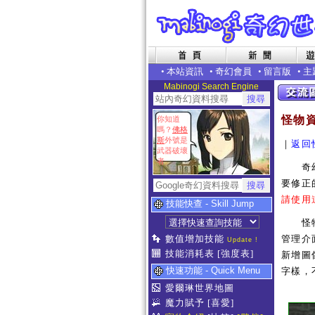
•
本站資訊
•
奇幻會員
•
留言版
•
主
Mabinogi Search Engine
怪物
你知道
嗎？
佛格
斯
外號是
｜
返回
武器破壞
者
奇幻世
要修正
請使用
技能快查 - Skill Jump
怪物補
數值增加技能
管理介
Update !
技能消耗表
[強度表]
新增圖像
快速功能 - Quick Menu
字樣，
愛爾琳世界地圖
魔力賦予
[喜愛]