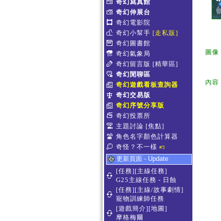
奇幻寫真館
奇幻伸展台
奇幻電影院
奇幻小幫手
[走私販]
奇幻圖書館
圖像
奇幻氣象局
奇幻留言版
[精華區]
奇幻閒聊區
內容
奇幻遊戲看板查詢器
奇幻交易版
奇幻序號分享版
奇幻投票所
主題討論
[焦點]
角色名字顏色計算器
奇怪？不一樣
#5
更新頁面 - Update
[任務][主線任務]
G25主線任務 - 日蝕
[任務][主線/故事劇情]
寵物訓練師任務
[遊戲簡介][地圖]
摩格梅爾