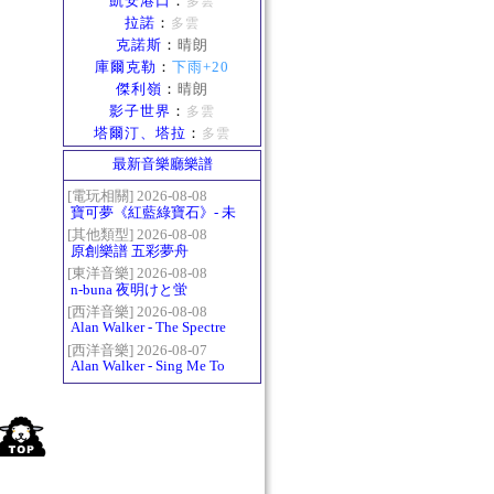
凱安港口
：
多雲
拉諾
：
多雲
克諾斯
：
晴朗
庫爾克勒
：
下雨+20
傑利嶺
：
晴朗
影子世界
：
多雲
塔爾汀、塔拉
：
多雲
最新音樂廳樂譜
[電玩相關] 2026-08-08
寶可夢《紅藍綠寶石》- 未
白鎮BGM (Littleroot Town)
[其他類型] 2026-08-08
原創樂譜 五彩夢舟
[東洋音樂] 2026-08-08
n-buna 夜明けと蛍
[西洋音樂] 2026-08-08
Alan Walker - The Spectre
[西洋音樂] 2026-08-07
Alan Walker - Sing Me To
Sleep