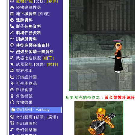
寵物介紹
[比較]
[夥伴]
怪物導覽搜尋
地下城資料
[料理]
遺跡資料
影子任務資料
劇場任務資料
訓練所資料
使徒突襲任務資料
烈焰見習騎士團資料
武器改造模擬
[細工]
武器聚能
[效果]
[材料]
製衣樣本
打鐵設計圖
可生產物品
料理食譜
角色稱號
所要補充的怪物為：
黃金骷髏吟遊詩
食物效果
奇幻系列 - Fantasy
奇幻藝廊
[精華]
[廣場]
奇幻繪圖館
奇幻音樂廳