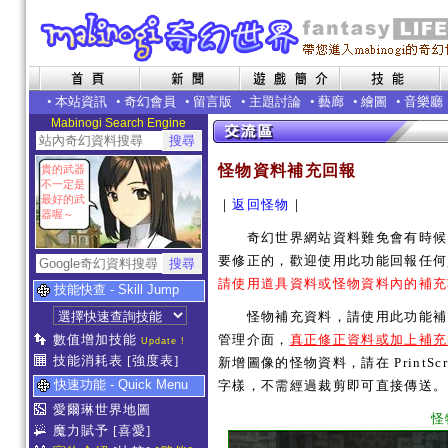
•
本站資訊
•
奇幻會員
•
留言版
•
主題討論
•
藝廊
•
繪圖
•
音樂廳
Mabinogi Search Engine
怪物資料補充回報
貴的武器
不一定是
最好的武
｜
返回怪物
｜
器喔～
奇幻世界網站資料難免會有時候內
要修正的，歡迎使用此功能回報任何
請使用道具資料或怪物資料內的補充
技能快查 - Skill Jump
怪物補充資料，請使用此功能補充
數值增加技能
管理介面，
真正修正資料或加上補充
Update !
技能消耗表
[強度表]
新增圖像的怪物資料，請在 PrintSc
快速功能 - Quick Menu
字樣，不需經過裁剪即可直接傳送。
愛爾琳世界地圖
怪
魔力賦予
[喜愛]