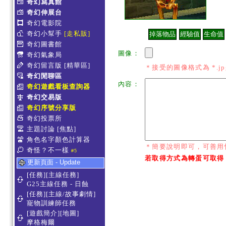
奇幻寫真館
奇幻伸展台
奇幻電影院
奇幻小幫手
[走私販]
奇幻圖書館
圖像：
奇幻氣象局
奇幻留言版
[精華區]
＊接受的圖像格式為 *.jpg *
奇幻閒聊區
內容：
奇幻遊戲看板查詢器
奇幻交易版
奇幻序號分享版
奇幻投票所
主題討論
[焦點]
角色名字顏色計算器
＊簡要說明即可，可善用
奇怪？不一樣
#5
若取得方式為轉蛋可取得
更新頁面 - Update
[任務][主線任務]
G25主線任務 - 日蝕
[任務][主線/故事劇情]
寵物訓練師任務
[遊戲簡介][地圖]
摩格梅爾