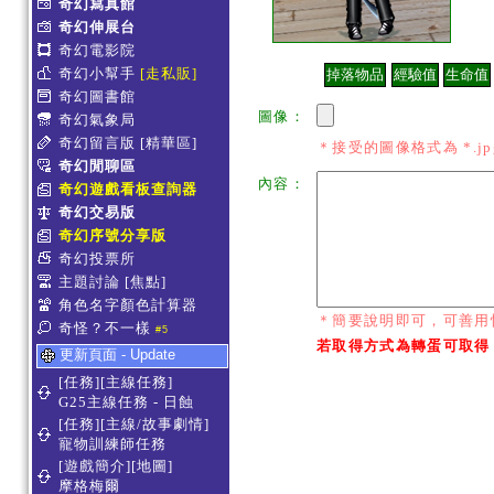
奇幻寫真館
奇幻伸展台
奇幻電影院
奇幻小幫手
[走私販]
奇幻圖書館
圖像：
奇幻氣象局
奇幻留言版
[精華區]
＊接受的圖像格式為 *.jpg *
奇幻閒聊區
內容：
奇幻遊戲看板查詢器
奇幻交易版
奇幻序號分享版
奇幻投票所
主題討論
[焦點]
角色名字顏色計算器
＊簡要說明即可，可善用
奇怪？不一樣
#5
若取得方式為轉蛋可取得
更新頁面 - Update
[任務][主線任務]
G25主線任務 - 日蝕
[任務][主線/故事劇情]
寵物訓練師任務
[遊戲簡介][地圖]
摩格梅爾