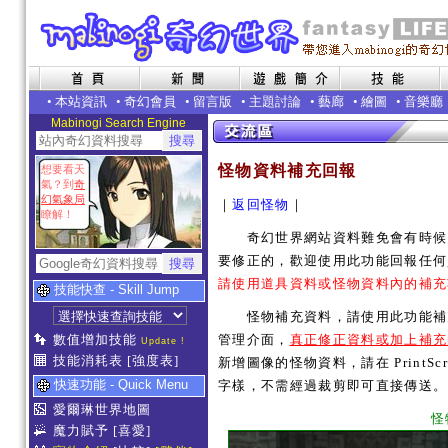
•
本站資訊
•
奇幻會員
•
留言版
•
主題討論
•
藝廊
•
繪圖
•
音樂廳
Mabinogi Search Engine
怪物資料補充回報
想要看天
氣？到
奇
幻氣象局
｜
返回怪物
｜
瞭解！
奇幻世界網站資料難免會有時候內
要修正的，歡迎使用此功能回報任何
請使用道具資料或怪物資料內的補充
技能快查 - Skill Jump
怪物補充資料，請使用此功能補充
數值增加技能
管理介面，
真正修正資料或加上補充
Update !
技能消耗表
[強度表]
新增圖像的怪物資料，請在 PrintSc
快速功能 - Quick Menu
字樣，不需經過裁剪即可直接傳送。
愛爾琳世界地圖
怪
魔力賦予
[喜愛]