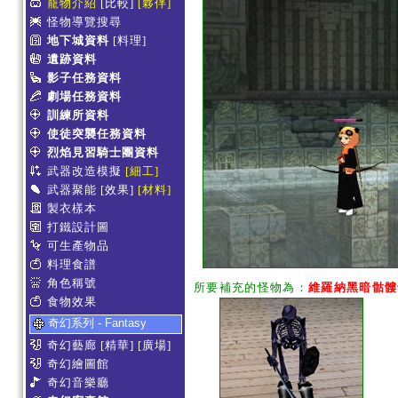
寵物介紹
[比較]
[夥伴]
怪物導覽搜尋
地下城資料
[料理]
遺跡資料
影子任務資料
劇場任務資料
訓練所資料
使徒突襲任務資料
烈焰見習騎士團資料
武器改造模擬
[細工]
武器聚能
[效果]
[材料]
製衣樣本
打鐵設計圖
可生產物品
料理食譜
角色稱號
所要補充的怪物為：
維羅納黑暗骷髏
食物效果
奇幻系列 - Fantasy
奇幻藝廊
[精華]
[廣場]
奇幻繪圖館
奇幻音樂廳