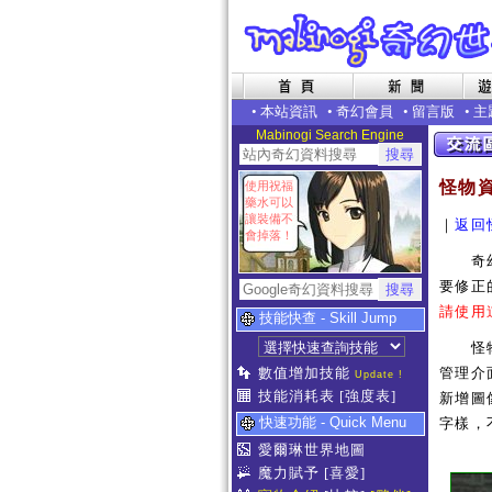
•
本站資訊
•
奇幻會員
•
留言版
•
主
Mabinogi Search Engine
怪物
使用祝福
藥水可以
讓裝備不
｜
返回
會掉落！
奇幻世
要修正
請使用
技能快查 - Skill Jump
怪物補
數值增加技能
管理介
Update !
技能消耗表
[強度表]
新增圖像
快速功能 - Quick Menu
字樣，
愛爾琳世界地圖
魔力賦予
[喜愛]