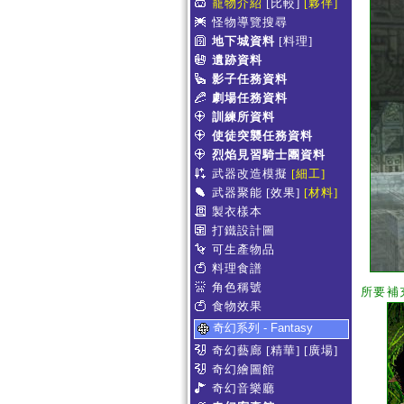
寵物介紹
[比較]
[夥伴]
怪物導覽搜尋
地下城資料
[料理]
遺跡資料
影子任務資料
劇場任務資料
訓練所資料
使徒突襲任務資料
烈焰見習騎士團資料
武器改造模擬
[細工]
武器聚能
[效果]
[材料]
製衣樣本
打鐵設計圖
可生產物品
料理食譜
角色稱號
所要補
食物效果
奇幻系列 - Fantasy
奇幻藝廊
[精華]
[廣場]
奇幻繪圖館
奇幻音樂廳