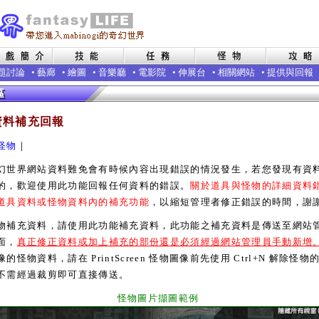
題討論
•
藝廊
•
繪圖
•
音樂廳
•
電影院
•
伸展台
•
相關網站
•
提供與回報
資料補充回報
怪物
｜
界網站資料難免會有時候內容出現錯誤的情況發生，若您發現有資
的，歡迎使用此功能回報任何資料的錯誤。
關於道具與怪物的詳細資料
道具資料或怪物資料內的補充功能
，以縮短管理者修正錯誤的時間，謝
充資料，請使用此功能補充資料，此功能之補充資料是傳送至網站
面，
真正修正資料或加上補充的部份還是必須經過網站管理員手動新增
的怪物資料，請在 PrintScreen 怪物圖像前先使用 Ctrl+N 解除怪物
不需經過裁剪即可直接傳送。
怪物圖片擷圖範例