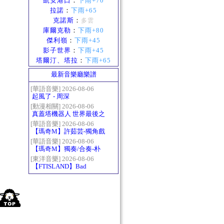
凱安港口
：
下雨+70
拉諾
：
下雨+65
克諾斯
：
多雲
庫爾克勒
：
下雨+80
傑利嶺
：
下雨+45
影子世界
：
下雨+45
塔爾汀、塔拉
：
下雨+65
最新音樂廳樂譜
[華語音樂] 2026-08-06
起風了 - 周深
[動漫相關] 2026-08-06
真蓋塔機器人 世界最後之
日OP2 HEATS
[華語音樂] 2026-08-06
【瑪奇M】許茹芸-獨角戲
[華語音樂] 2026-08-06
【瑪奇M】獨奏/合奏-朴
樹-那些花兒
[東洋音樂] 2026-08-06
【FTISLAND】Bad
Woman