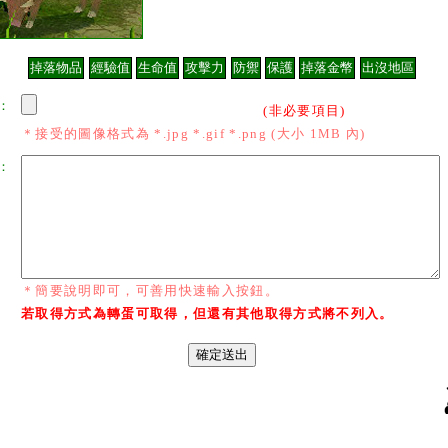
：
(非必要項目)
＊接受的圖像格式為 *.jpg *.gif *.png (大小 1MB 內)
：
＊簡要說明即可，可善用快速輸入按鈕。
若取得方式為轉蛋可取得，但還有其他取得方式將不列入。