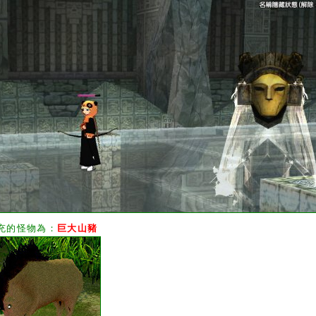
充的怪物為：
巨大山豬