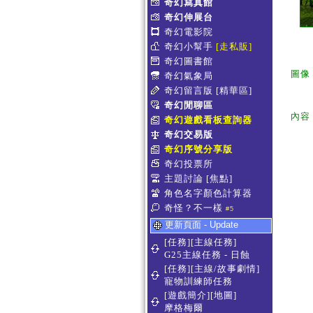
奇幻寫真館
奇幻伸展台
奇幻電影院
奇幻小幫手
[走私販]
奇幻圖書館
圖像
奇幻氣象局
奇幻留言版
[精華區]
奇幻閒聊區
內容
奇幻遊戲看板查詢器
奇幻交易版
奇幻序號分享版
奇幻投票所
主題討論
[焦點]
角色名字顏色計算器
奇怪？不一樣
#5
更新頁面 - Update
[任務][主線任務]
G25主線任務 - 日蝕
[任務][主線/故事劇情]
寵物訓練師任務
[遊戲簡介][地圖]
摩格梅爾