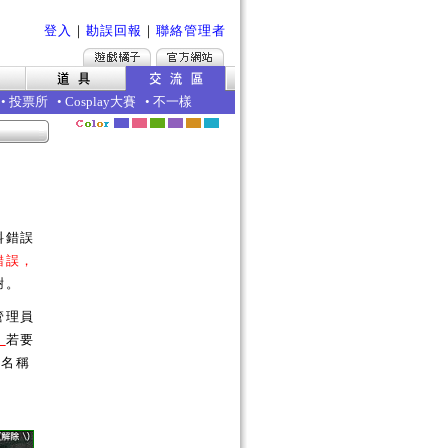
登入
｜
勘誤回報
｜
聯絡管理者
•
投票所
•
Cosplay大賽
•
不一樣
料錯誤
錯誤，
謝。
管理員
。
若要
的名稱