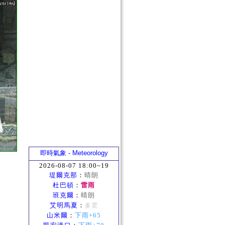
即時氣象 - Meteorology
2026-08-07 18:00~19
堤爾克那
：
晴朗
杜巴頓
：
雷雨
班克爾
：
晴朗
艾明馬夏
：
多雲
山米爾
：
下雨+65