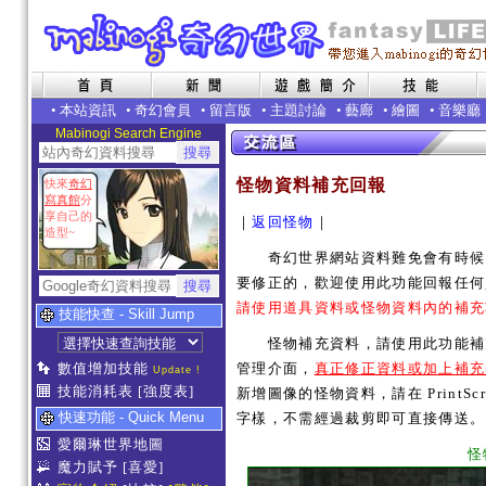
•
本站資訊
•
奇幻會員
•
留言版
•
主題討論
•
藝廊
•
繪圖
•
音樂廳
Mabinogi Search Engine
怪物資料補充回報
快來
奇幻
寫真館
分
享自己的
｜
返回怪物
｜
造型~
奇幻世界網站資料難免會有時候內
要修正的，歡迎使用此功能回報任何
請使用道具資料或怪物資料內的補充
技能快查 - Skill Jump
怪物補充資料，請使用此功能補充
數值增加技能
管理介面，
真正修正資料或加上補充
Update !
技能消耗表
[強度表]
新增圖像的怪物資料，請在 PrintSc
快速功能 - Quick Menu
字樣，不需經過裁剪即可直接傳送。
愛爾琳世界地圖
怪
魔力賦予
[喜愛]