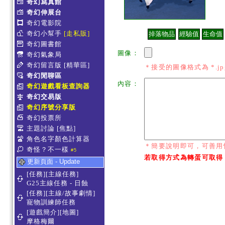
奇幻寫真館
奇幻伸展台
奇幻電影院
奇幻小幫手
[走私販]
奇幻圖書館
圖像：
奇幻氣象局
奇幻留言版
[精華區]
＊接受的圖像格式為 *.jpg *
奇幻閒聊區
內容：
奇幻遊戲看板查詢器
奇幻交易版
奇幻序號分享版
奇幻投票所
主題討論
[焦點]
角色名字顏色計算器
＊簡要說明即可，可善用
奇怪？不一樣
#5
若取得方式為轉蛋可取得
更新頁面 - Update
[任務][主線任務]
G25主線任務 - 日蝕
[任務][主線/故事劇情]
寵物訓練師任務
[遊戲簡介][地圖]
摩格梅爾