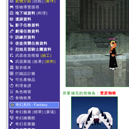
寵物介紹
[比較]
[夥伴]
怪物導覽搜尋
地下城資料
[料理]
遺跡資料
影子任務資料
劇場任務資料
訓練所資料
使徒突襲任務資料
烈焰見習騎士團資料
武器改造模擬
[細工]
武器聚能
[效果]
[材料]
製衣樣本
打鐵設計圖
可生產物品
料理食譜
角色稱號
所要補充的怪物為：
雪原蜘蛛
食物效果
奇幻系列 - Fantasy
奇幻藝廊
[精華]
[廣場]
奇幻繪圖館
奇幻音樂廳