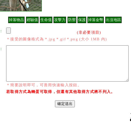
：
(非必要項目)
＊接受的圖像格式為 *.jpg *.gif *.png (大小 1MB 內)
：
＊簡要說明即可，可善用快速輸入按鈕。
若取得方式為轉蛋可取得，但還有其他取得方式將不列入。