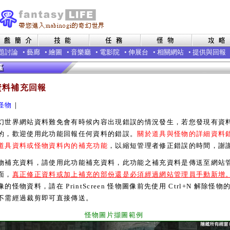
題討論
•
藝廊
•
繪圖
•
音樂廳
•
電影院
•
伸展台
•
相關網站
•
提供與回報
資料補充回報
怪物
｜
界網站資料難免會有時候內容出現錯誤的情況發生，若您發現有資
的，歡迎使用此功能回報任何資料的錯誤。
關於道具與怪物的詳細資料
道具資料或怪物資料內的補充功能
，以縮短管理者修正錯誤的時間，謝
充資料，請使用此功能補充資料，此功能之補充資料是傳送至網站
面，
真正修正資料或加上補充的部份還是必須經過網站管理員手動新增
的怪物資料，請在 PrintScreen 怪物圖像前先使用 Ctrl+N 解除怪物
不需經過裁剪即可直接傳送。
怪物圖片擷圖範例