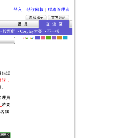
登入
｜
勘誤回報
｜
聯絡管理者
•
投票所
•
Cosplay大賽
•
不一樣
料錯誤
錯誤，
謝。
管理員
。
若要
的名稱