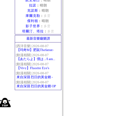
凱安港口
：
晴朗
拉諾
：
晴朗
克諾斯
：
晴朗
庫爾克勒
：
多雲
傑利嶺
：
晴朗
影子世界
：
多雲
塔爾汀、塔拉
：
多雲
最新音樂廳樂譜
[西洋音樂] 2026-08-07
【玛奇M】肥鼠Thefatrat-
Monody
[動漫相關] 2026-08-07
【あたらよ】僕は.../I am...
（我內心的糟糕念頭/僕の
[動漫相關] 2026-08-07
【Vivy】Fluorite Eye's
心のヤバイやつ第二季
Song
OP）
[動漫相關] 2026-08-07
來自深淵 烈日的黃金鄉 -
Gravity
[動漫相關] 2026-08-07
來自深淵 烈日的黃金鄉 OP
- かたち(Katachi)