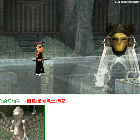
充的怪物為：
(困難)桑奇戰士(弓箭)