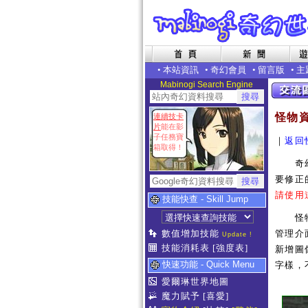
•
本站資訊
•
奇幻會員
•
留言版
•
主
Mabinogi Search Engine
怪物
連續技卡
片
能在影
子任務寶
｜
返回
箱取得！
奇幻世
要修正
請使用
技能快查 - Skill Jump
怪物補
數值增加技能
管理介
Update !
技能消耗表
[強度表]
新增圖像
快速功能 - Quick Menu
字樣，
愛爾琳世界地圖
魔力賦予
[喜愛]