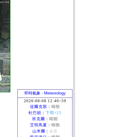
即時氣象 - Meteorology
2026-08-08 12:40~59
堤爾克那
：
晴朗
杜巴頓
：
下雨+25
班克爾
：
晴朗
艾明馬夏
：
晴朗
山米爾
：
多雲