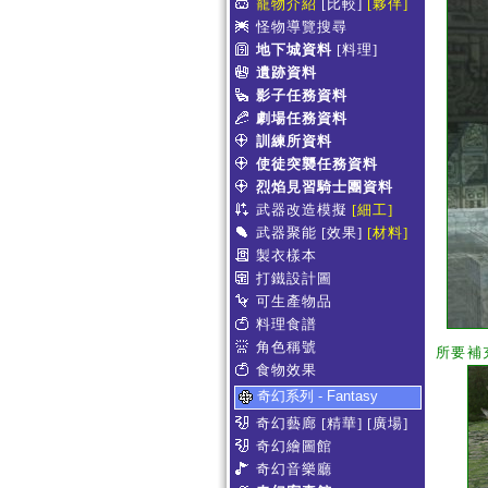
寵物介紹
[比較]
[夥伴]
怪物導覽搜尋
地下城資料
[料理]
遺跡資料
影子任務資料
劇場任務資料
訓練所資料
使徒突襲任務資料
烈焰見習騎士團資料
武器改造模擬
[細工]
武器聚能
[效果]
[材料]
製衣樣本
打鐵設計圖
可生產物品
料理食譜
角色稱號
所要補
食物效果
奇幻系列 - Fantasy
奇幻藝廊
[精華]
[廣場]
奇幻繪圖館
奇幻音樂廳