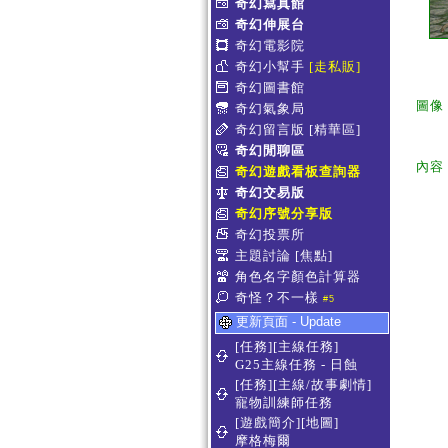
奇幻寫真館
奇幻伸展台
奇幻電影院
奇幻小幫手
[走私販]
奇幻圖書館
圖像
奇幻氣象局
奇幻留言版
[精華區]
奇幻閒聊區
內容
奇幻遊戲看板查詢器
奇幻交易版
奇幻序號分享版
奇幻投票所
主題討論
[焦點]
角色名字顏色計算器
奇怪？不一樣
#5
更新頁面 - Update
[任務][主線任務]
G25主線任務 - 日蝕
[任務][主線/故事劇情]
寵物訓練師任務
[遊戲簡介][地圖]
摩格梅爾