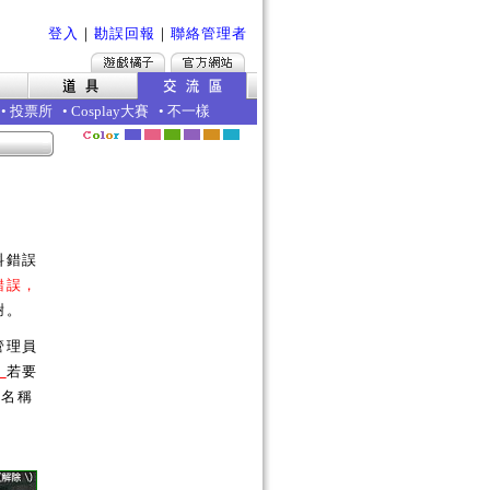
登入
｜
勘誤回報
｜
聯絡管理者
•
投票所
•
Cosplay大賽
•
不一樣
料錯誤
錯誤，
謝。
管理員
。
若要
的名稱