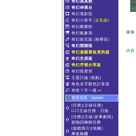
奇幻寫真館
奇幻伸展台
奇幻電影院
奇幻小幫手
[走私販]
奇幻圖書館
圖像
奇幻氣象局
奇幻留言版
[精華區]
奇幻閒聊區
內容
奇幻遊戲看板查詢器
奇幻交易版
奇幻序號分享版
奇幻投票所
主題討論
[焦點]
角色名字顏色計算器
奇怪？不一樣
#5
更新頁面 - Update
[任務][主線任務]
G25主線任務 - 日蝕
[任務][主線/故事劇情]
寵物訓練師任務
[遊戲簡介][地圖]
摩格梅爾