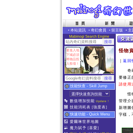
•
本站資訊
•
奇幻會員
•
留言版
•
主
Mabinogi Search Engine
怪物
要進入地
下城必須
將物品投
｜
返回
入祭壇！
奇幻世
要修正
請使用
技能快查 - Skill Jump
怪物補
數值增加技能
管理介
Update !
技能消耗表
[強度表]
新增圖像
快速功能 - Quick Menu
字樣，
愛爾琳世界地圖
魔力賦予
[喜愛]