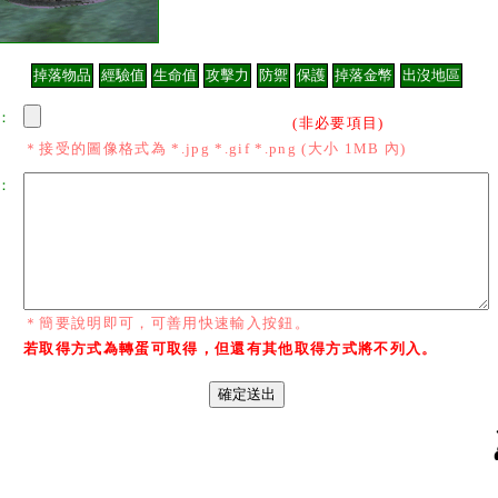
：
(非必要項目)
＊接受的圖像格式為 *.jpg *.gif *.png (大小 1MB 內)
：
＊簡要說明即可，可善用快速輸入按鈕。
若取得方式為轉蛋可取得，但還有其他取得方式將不列入。