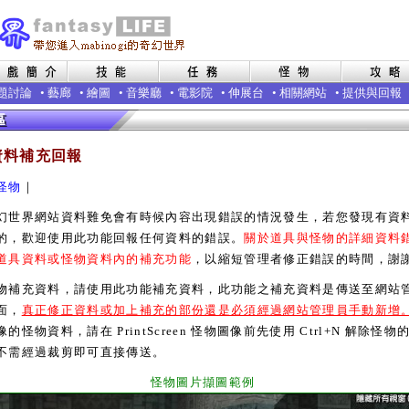
題討論
•
藝廊
•
繪圖
•
音樂廳
•
電影院
•
伸展台
•
相關網站
•
提供與回報
資料補充回報
怪物
｜
界網站資料難免會有時候內容出現錯誤的情況發生，若您發現有資
的，歡迎使用此功能回報任何資料的錯誤。
關於道具與怪物的詳細資料
道具資料或怪物資料內的補充功能
，以縮短管理者修正錯誤的時間，謝
充資料，請使用此功能補充資料，此功能之補充資料是傳送至網站
面，
真正修正資料或加上補充的部份還是必須經過網站管理員手動新增
的怪物資料，請在 PrintScreen 怪物圖像前先使用 Ctrl+N 解除怪物
不需經過裁剪即可直接傳送。
怪物圖片擷圖範例