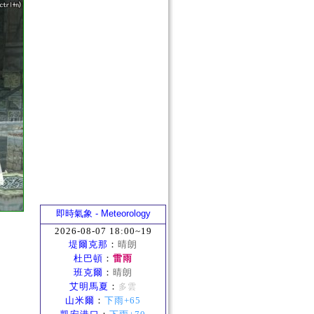
即時氣象 - Meteorology
2026-08-07 18:00~19
堤爾克那
：
晴朗
杜巴頓
：
雷雨
班克爾
：
晴朗
艾明馬夏
：
多雲
山米爾
：
下雨+65