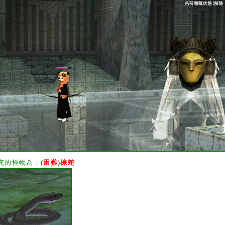
充的怪物為：
(困難)棕蛇