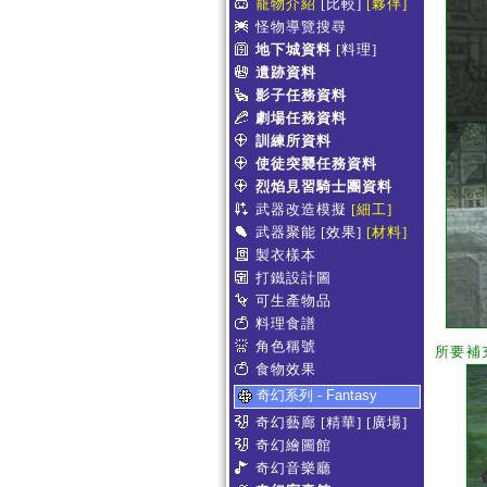
寵物介紹
[比較]
[夥伴]
怪物導覽搜尋
地下城資料
[料理]
遺跡資料
影子任務資料
劇場任務資料
訓練所資料
使徒突襲任務資料
烈焰見習騎士團資料
武器改造模擬
[細工]
武器聚能
[效果]
[材料]
製衣樣本
打鐵設計圖
可生產物品
料理食譜
角色稱號
所要補
食物效果
奇幻系列 - Fantasy
奇幻藝廊
[精華]
[廣場]
奇幻繪圖館
奇幻音樂廳