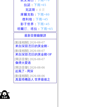
凱安港口
：
下雨+70
拉諾
：
下雨+65
克諾斯
：
多雲
庫爾克勒
：
下雨+80
傑利嶺
：
下雨+45
影子世界
：
下雨+45
塔爾汀、塔拉
：
下雨+65
最新音樂廳樂譜
[動漫相關] 2026-08-07
來自深淵 烈日的黃金鄉 -
Gravity
[動漫相關] 2026-08-07
來自深淵 烈日的黃金鄉 OP
- かたち(Katachi)
[華語音樂] 2026-08-07
像煙火愛過
[華語音樂] 2026-08-06
起風了 - 周深
[動漫相關] 2026-08-06
真蓋塔機器人 世界最後之
日OP2 HEATS