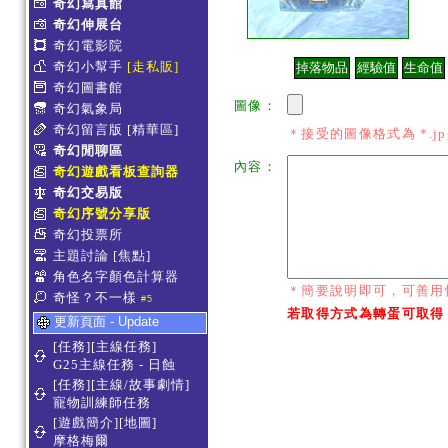
奇幻寫真館
奇幻伸展台
奇幻電影院
奇幻小幫手
[走私販]
奇幻圖書館
圖像：
奇幻氣象局
奇幻留言版
[精華區]
＊接受的圖像格式為 *.jpg *
奇幻閒聊區
內容：
奇幻遊戲看板查詢器
奇幻交易版
奇幻序號分享版
奇幻投票所
主題討論
[焦點]
角色名字顏色計算器
＊簡要說明即可，可善用
奇怪？不一樣
#5
若取得方式為轉蛋可取得
更新頁面 - Update
[任務][主線任務]
G25主線任務 - 日蝕
[任務][主線/故事劇情]
寵物訓練師任務
[遊戲簡介][地圖]
摩格梅爾