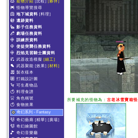
寵物介紹
[比較]
[夥伴]
怪物導覽搜尋
地下城資料
[料理]
遺跡資料
影子任務資料
劇場任務資料
訓練所資料
使徒突襲任務資料
烈焰見習騎士團資料
武器改造模擬
[細工]
武器聚能
[效果]
[材料]
製衣樣本
打鐵設計圖
可生產物品
料理食譜
角色稱號
所要補充的怪物為：
古老冰雪寶箱怪
食物效果
奇幻系列 - Fantasy
奇幻藝廊
[精華]
[廣場]
奇幻繪圖館
奇幻音樂廳