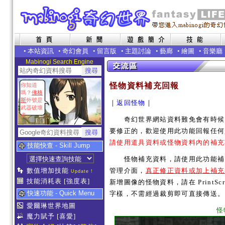
•
本站資訊
•
奇幻會員
•
留言版
•
主題討論
•
藝廊
•
繪圖
•
音樂廳
Mabinogi Search Engine
怪物資料補充回報
你知道
嗎？
佛格
斯
外號是
｜
返回怪物
｜
武器破壞
者
奇幻世界網站資料難免會有時候內
要修正的，歡迎使用此功能回報任何
請使用道具資料或怪物資料內的補充
技能快查 - Skill Jump
怪物補充資料，請使用此功能補充
數值增加技能
管理介面，
真正修正資料或加上補充
Update !
技能消耗表
[強度表]
新增圖像的怪物資料，請在 PrintSc
快速功能 - Quick Menu
字樣，不需經過裁剪即可直接傳送。
愛爾琳世界地圖
怪
魔力賦予
[喜愛]