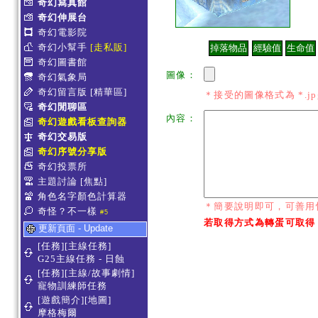
奇幻寫真館
奇幻伸展台
奇幻電影院
奇幻小幫手
[走私販]
奇幻圖書館
圖像：
奇幻氣象局
奇幻留言版
[精華區]
＊接受的圖像格式為 *.jpg *
奇幻閒聊區
內容：
奇幻遊戲看板查詢器
奇幻交易版
奇幻序號分享版
奇幻投票所
主題討論
[焦點]
角色名字顏色計算器
＊簡要說明即可，可善用
奇怪？不一樣
#5
若取得方式為轉蛋可取得
更新頁面 - Update
[任務][主線任務]
G25主線任務 - 日蝕
[任務][主線/故事劇情]
寵物訓練師任務
[遊戲簡介][地圖]
摩格梅爾