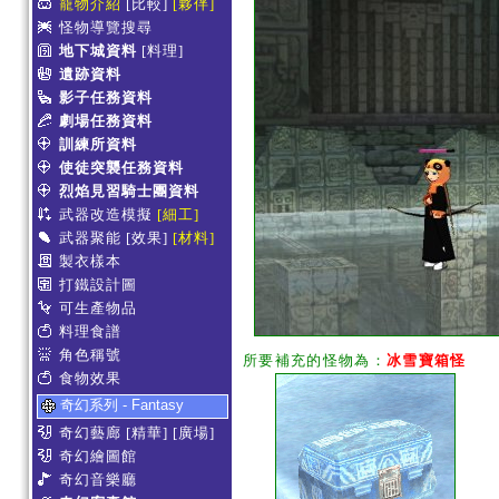
寵物介紹
[比較]
[夥伴]
怪物導覽搜尋
地下城資料
[料理]
遺跡資料
影子任務資料
劇場任務資料
訓練所資料
使徒突襲任務資料
烈焰見習騎士團資料
武器改造模擬
[細工]
武器聚能
[效果]
[材料]
製衣樣本
打鐵設計圖
可生產物品
料理食譜
角色稱號
所要補充的怪物為：
冰雪寶箱怪
食物效果
奇幻系列 - Fantasy
奇幻藝廊
[精華]
[廣場]
奇幻繪圖館
奇幻音樂廳