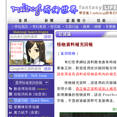
•
本站資訊
•
奇幻會員
•
留言版
•
主題討論
•
藝廊
•
繪圖
•
音樂廳
Mabinogi Search Engine
怪物資料補充回報
最多可擁
有120個
角色或寵
｜
返回怪物
｜
物！
奇幻世界網站資料難免會有時候內
要修正的，歡迎使用此功能回報任何
請使用道具資料或怪物資料內的補充
技能快查 - Skill Jump
怪物補充資料，請使用此功能補充
數值增加技能
管理介面，
真正修正資料或加上補充
Update !
技能消耗表
[強度表]
新增圖像的怪物資料，請在 PrintSc
快速功能 - Quick Menu
字樣，不需經過裁剪即可直接傳送。
愛爾琳世界地圖
怪
魔力賦予
[喜愛]