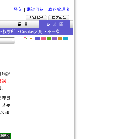
登入
｜
勘誤回報
｜
聯絡管理者
•
投票所
•
Cosplay大賽
•
不一樣
料錯誤
錯誤，
謝。
管理員
。
若要
的名稱