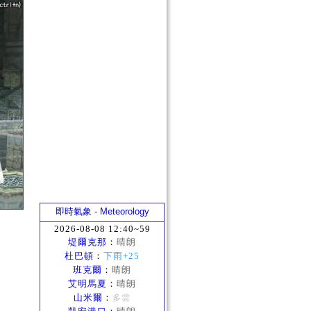
即時氣象 - Meteorology
2026-08-08 12:40~59
堤爾克那
：
晴朗
杜巴頓
：
下雨+25
班克爾
：
晴朗
艾明馬夏
：
晴朗
山米爾
：
多雲