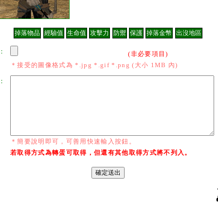
：
(非必要項目)
＊接受的圖像格式為 *.jpg *.gif *.png (大小 1MB 內)
：
＊簡要說明即可，可善用快速輸入按鈕。
若取得方式為轉蛋可取得，但還有其他取得方式將不列入。