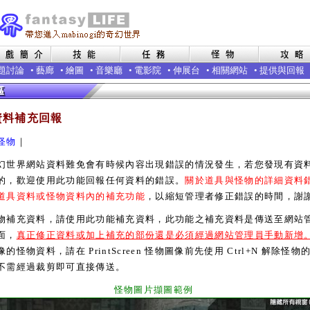
題討論
•
藝廊
•
繪圖
•
音樂廳
•
電影院
•
伸展台
•
相關網站
•
提供與回報
資料補充回報
怪物
｜
界網站資料難免會有時候內容出現錯誤的情況發生，若您發現有資
的，歡迎使用此功能回報任何資料的錯誤。
關於道具與怪物的詳細資料
道具資料或怪物資料內的補充功能
，以縮短管理者修正錯誤的時間，謝
充資料，請使用此功能補充資料，此功能之補充資料是傳送至網站
面，
真正修正資料或加上補充的部份還是必須經過網站管理員手動新增
的怪物資料，請在 PrintScreen 怪物圖像前先使用 Ctrl+N 解除怪物
不需經過裁剪即可直接傳送。
怪物圖片擷圖範例