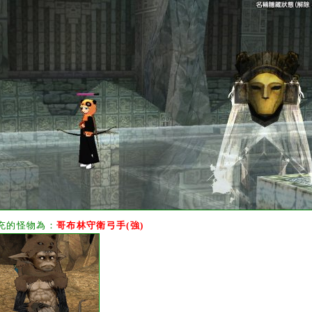
充的怪物為：
哥布林守衛弓手(強)