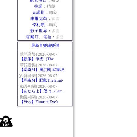
凱安港口
：
晴朗
拉諾
：
晴朗
克諾斯
：
晴朗
庫爾克勒
：
多雲
傑利嶺
：
晴朗
影子世界
：
多雲
塔爾汀、塔拉
：
多雲
最新音樂廳樂譜
[華語音樂] 2026-08-07
【新版】浮光（The
History）：六和弦
[華語音樂] 2026-08-07
【瑪奇M】屠洪剛-武家坡
2021
[西洋音樂] 2026-08-07
【玛奇M】肥鼠Thefatrat-
Monody
[動漫相關] 2026-08-07
【あたらよ】僕は.../I am...
（我內心的糟糕念頭/僕の
[動漫相關] 2026-08-07
【Vivy】Fluorite Eye's
心のヤバイやつ第二季
Song
OP）