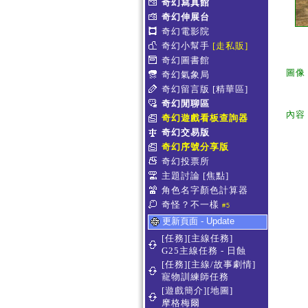
奇幻寫真館
奇幻伸展台
奇幻電影院
奇幻小幫手
[走私販]
奇幻圖書館
圖像
奇幻氣象局
奇幻留言版
[精華區]
奇幻閒聊區
內容
奇幻遊戲看板查詢器
奇幻交易版
奇幻序號分享版
奇幻投票所
主題討論
[焦點]
角色名字顏色計算器
奇怪？不一樣
#5
更新頁面 - Update
[任務][主線任務]
G25主線任務 - 日蝕
[任務][主線/故事劇情]
寵物訓練師任務
[遊戲簡介][地圖]
摩格梅爾