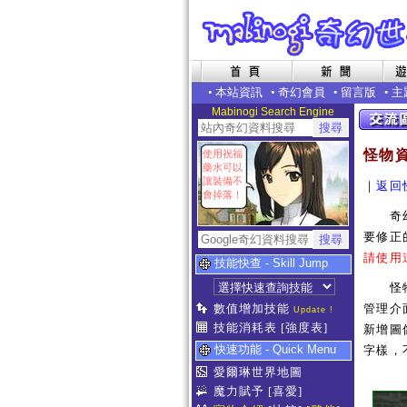
•
本站資訊
•
奇幻會員
•
留言版
•
主
Mabinogi Search Engine
怪物
使用祝福
藥水可以
讓裝備不
｜
返回
會掉落！
奇幻世
要修正
請使用
技能快查 - Skill Jump
怪物補
數值增加技能
管理介
Update !
技能消耗表
[強度表]
新增圖像
快速功能 - Quick Menu
字樣，
愛爾琳世界地圖
魔力賦予
[喜愛]