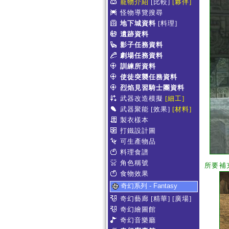
寵物介紹
[比較]
[夥伴]
怪物導覽搜尋
地下城資料
[料理]
遺跡資料
影子任務資料
劇場任務資料
訓練所資料
使徒突襲任務資料
烈焰見習騎士團資料
武器改造模擬
[細工]
武器聚能
[效果]
[材料]
製衣樣本
打鐵設計圖
可生產物品
料理食譜
角色稱號
所要補
食物效果
奇幻系列 - Fantasy
奇幻藝廊
[精華]
[廣場]
奇幻繪圖館
奇幻音樂廳