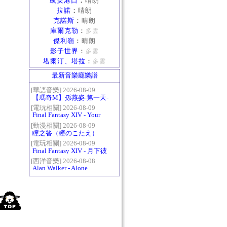
凱安港口
：
晴朗
拉諾
：
晴朗
克諾斯
：
晴朗
庫爾克勒
：
多雲
傑利嶺
：
晴朗
影子世界
：
多雲
塔爾汀、塔拉
：
多雲
最新音樂廳樂譜
[華語音樂] 2026-08-09
【瑪奇M】孫燕姿-第一天-
精修版
[電玩相關] 2026-08-09
Final Fantasy XIV - Your
Answer
[動漫相關] 2026-08-09
瞳之答（瞳のこたえ）
[電玩相關] 2026-08-09
Final Fantasy XIV - 月下彼
岸花 ～蛮神ツクヨミ討滅
[西洋音樂] 2026-08-08
Alan Walker - Alone
戦～