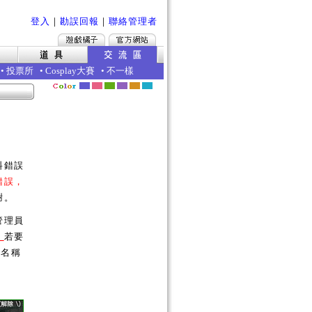
登入
｜
勘誤回報
｜
聯絡管理者
•
投票所
•
Cosplay大賽
•
不一樣
料錯誤
錯誤，
謝。
管理員
。
若要
的名稱