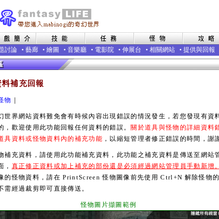
題討論
•
藝廊
•
繪圖
•
音樂廳
•
電影院
•
伸展台
•
相關網站
•
提供與回報
資料補充回報
怪物
｜
界網站資料難免會有時候內容出現錯誤的情況發生，若您發現有資
的，歡迎使用此功能回報任何資料的錯誤。
關於道具與怪物的詳細資料
道具資料或怪物資料內的補充功能
，以縮短管理者修正錯誤的時間，謝
充資料，請使用此功能補充資料，此功能之補充資料是傳送至網站
面，
真正修正資料或加上補充的部份還是必須經過網站管理員手動新增
的怪物資料，請在 PrintScreen 怪物圖像前先使用 Ctrl+N 解除怪物
不需經過裁剪即可直接傳送。
怪物圖片擷圖範例