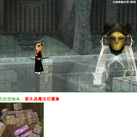
充的怪物為：
紫水晶魔法巨魔像