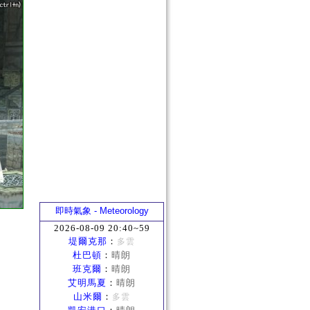
即時氣象 - Meteorology
2026-08-09 20:40~59
堤爾克那
：
多雲
杜巴頓
：
晴朗
班克爾
：
晴朗
艾明馬夏
：
晴朗
山米爾
：
多雲