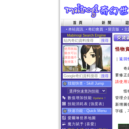
•
本站資訊
•
奇幻會員
•
留言版
•
主
Mabinogi Search Engine
怪物
使用祝福
藥水可以
讓裝備不
｜
返回
會掉落！
奇幻世
要修正
請使用
技能快查 - Skill Jump
怪物補
數值增加技能
管理介
Update !
技能消耗表
[強度表]
新增圖像
快速功能 - Quick Menu
字樣，
愛爾琳世界地圖
魔力賦予
[喜愛]