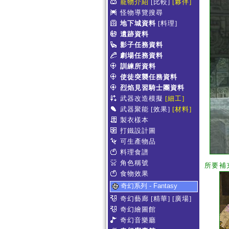
寵物介紹
[比較]
[夥伴]
怪物導覽搜尋
地下城資料
[料理]
遺跡資料
影子任務資料
劇場任務資料
訓練所資料
使徒突襲任務資料
烈焰見習騎士團資料
武器改造模擬
[細工]
武器聚能
[效果]
[材料]
製衣樣本
打鐵設計圖
可生產物品
料理食譜
角色稱號
所要補
食物效果
奇幻系列 - Fantasy
奇幻藝廊
[精華]
[廣場]
奇幻繪圖館
奇幻音樂廳