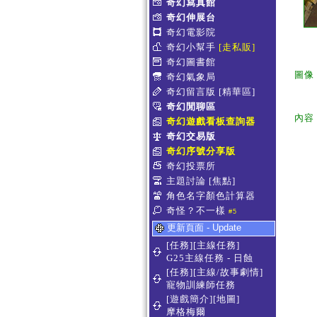
奇幻寫真館
奇幻伸展台
奇幻電影院
奇幻小幫手
[走私販]
奇幻圖書館
圖像
奇幻氣象局
奇幻留言版
[精華區]
奇幻閒聊區
內容
奇幻遊戲看板查詢器
奇幻交易版
奇幻序號分享版
奇幻投票所
主題討論
[焦點]
角色名字顏色計算器
奇怪？不一樣
#5
更新頁面 - Update
[任務][主線任務]
G25主線任務 - 日蝕
[任務][主線/故事劇情]
寵物訓練師任務
[遊戲簡介][地圖]
摩格梅爾