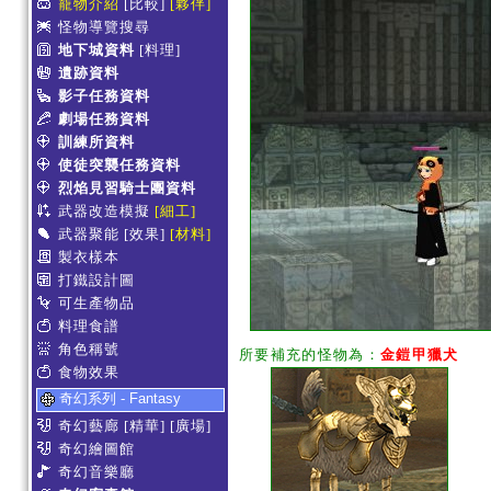
寵物介紹
[比較]
[夥伴]
怪物導覽搜尋
地下城資料
[料理]
遺跡資料
影子任務資料
劇場任務資料
訓練所資料
使徒突襲任務資料
烈焰見習騎士團資料
武器改造模擬
[細工]
武器聚能
[效果]
[材料]
製衣樣本
打鐵設計圖
可生產物品
料理食譜
角色稱號
所要補充的怪物為：
金鎧甲獵犬
食物效果
奇幻系列 - Fantasy
奇幻藝廊
[精華]
[廣場]
奇幻繪圖館
奇幻音樂廳