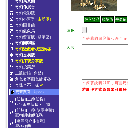
奇幻寫真館
奇幻伸展台
奇幻電影院
奇幻小幫手
[走私販]
奇幻圖書館
圖像：
奇幻氣象局
奇幻留言版
[精華區]
＊接受的圖像格式為 *.jpg *
奇幻閒聊區
內容：
奇幻遊戲看板查詢器
奇幻交易版
奇幻序號分享版
奇幻投票所
主題討論
[焦點]
角色名字顏色計算器
＊簡要說明即可，可善用
奇怪？不一樣
#5
若取得方式為轉蛋可取得
更新頁面 - Update
[任務][主線任務]
G25主線任務 - 日蝕
[任務][主線/故事劇情]
寵物訓練師任務
[遊戲簡介][地圖]
摩格梅爾