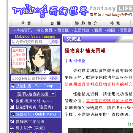
•
本站資訊
•
奇幻會員
•
留言版
•
主題討論
•
藝廊
•
繪圖
•
音樂廳
Mabinogi Search Engine
怪物資料補充回報
連續技卡
片
能在影
子任務寶
｜
返回怪物
｜
箱取得！
奇幻世界網站資料難免會有時候內
要修正的，歡迎使用此功能回報任何
請使用道具資料或怪物資料內的補充
技能快查 - Skill Jump
怪物補充資料，請使用此功能補充
數值增加技能
管理介面，
真正修正資料或加上補充
Update !
技能消耗表
[強度表]
新增圖像的怪物資料，請在 PrintSc
快速功能 - Quick Menu
字樣，不需經過裁剪即可直接傳送。
愛爾琳世界地圖
怪
魔力賦予
[喜愛]