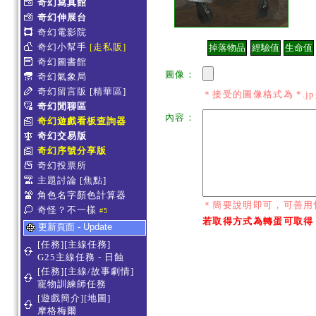
奇幻寫真館
奇幻伸展台
奇幻電影院
奇幻小幫手
[走私販]
奇幻圖書館
圖像：
奇幻氣象局
奇幻留言版
[精華區]
＊接受的圖像格式為 *.jpg *
奇幻閒聊區
內容：
奇幻遊戲看板查詢器
奇幻交易版
奇幻序號分享版
奇幻投票所
主題討論
[焦點]
角色名字顏色計算器
＊簡要說明即可，可善用
奇怪？不一樣
#5
若取得方式為轉蛋可取得
更新頁面 - Update
[任務][主線任務]
G25主線任務 - 日蝕
[任務][主線/故事劇情]
寵物訓練師任務
[遊戲簡介][地圖]
摩格梅爾