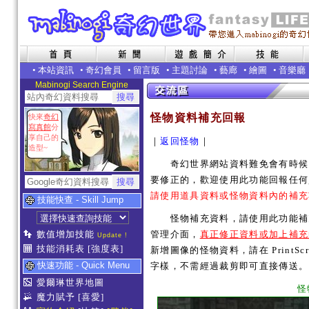
•
本站資訊
•
奇幻會員
•
留言版
•
主題討論
•
藝廊
•
繪圖
•
音樂廳
Mabinogi Search Engine
怪物資料補充回報
快來
奇幻
寫真館
分
享自己的
｜
返回怪物
｜
造型~
奇幻世界網站資料難免會有時候內
要修正的，歡迎使用此功能回報任何
請使用道具資料或怪物資料內的補充
技能快查 - Skill Jump
怪物補充資料，請使用此功能補充
數值增加技能
管理介面，
真正修正資料或加上補充
Update !
技能消耗表
[強度表]
新增圖像的怪物資料，請在 PrintSc
快速功能 - Quick Menu
字樣，不需經過裁剪即可直接傳送。
愛爾琳世界地圖
怪
魔力賦予
[喜愛]