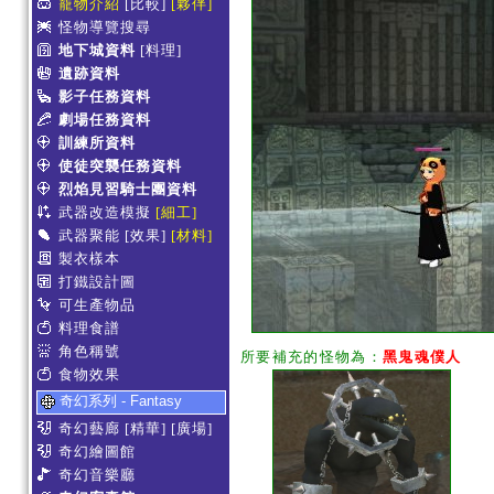
寵物介紹
[比較]
[夥伴]
怪物導覽搜尋
地下城資料
[料理]
遺跡資料
影子任務資料
劇場任務資料
訓練所資料
使徒突襲任務資料
烈焰見習騎士團資料
武器改造模擬
[細工]
武器聚能
[效果]
[材料]
製衣樣本
打鐵設計圖
可生產物品
料理食譜
角色稱號
所要補充的怪物為：
黑鬼魂僕人
食物效果
奇幻系列 - Fantasy
奇幻藝廊
[精華]
[廣場]
奇幻繪圖館
奇幻音樂廳