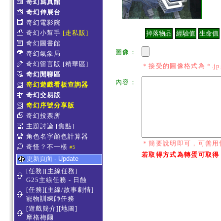
奇幻寫真館
奇幻伸展台
奇幻電影院
奇幻小幫手
[走私販]
奇幻圖書館
圖像：
奇幻氣象局
奇幻留言版
[精華區]
＊接受的圖像格式為 *.jpg *
奇幻閒聊區
內容：
奇幻遊戲看板查詢器
奇幻交易版
奇幻序號分享版
奇幻投票所
主題討論
[焦點]
角色名字顏色計算器
＊簡要說明即可，可善用
奇怪？不一樣
#5
若取得方式為轉蛋可取得
更新頁面 - Update
[任務][主線任務]
G25主線任務 - 日蝕
[任務][主線/故事劇情]
寵物訓練師任務
[遊戲簡介][地圖]
摩格梅爾