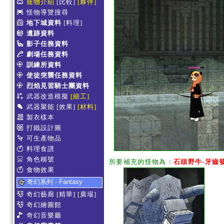
寵物介紹
[比較]
[夥伴]
怪物導覽搜尋
地下城資料
[料理]
遺跡資料
影子任務資料
劇場任務資料
訓練所資料
使徒突襲任務資料
烈焰見習騎士團資料
武器改造模擬
[細工]
武器聚能
[效果]
[材料]
製衣樣本
打鐵設計圖
可生產物品
料理食譜
角色稱號
所要補充的怪物為：
石頭野牛-牙齒
食物效果
奇幻系列 - Fantasy
奇幻藝廊
[精華]
[廣場]
奇幻繪圖館
奇幻音樂廳