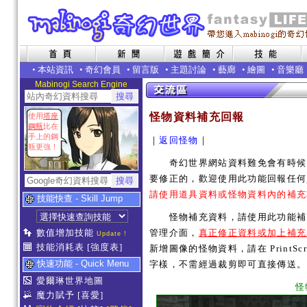
•
本站資訊
•
奇幻會員
•
留言版
•
主題討論
•
藝廊
•
繪圖
•
音樂廳
Mabinogi Search Engine
怪物資料補充回報
使用
塔座
鋼瓶
比在
手上的鋼
｜
返回怪物
｜
瓶更強！
奇幻世界網站資料難免會有時候內
要修正的，歡迎使用此功能回報任何
請使用道具資料或怪物資料內的補充
技能快查 - Skill Jump
怪物補充資料，請使用此功能補充
數值增加技能
管理介面，
真正修正資料或加上補充
Update !
技能消耗表
[強度表]
新增圖像的怪物資料，請在 PrintSc
快速功能 - Quick Menu
字樣，不需經過裁剪即可直接傳送。
愛爾琳世界地圖
怪
魔力賦予
[喜愛]