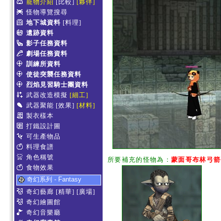
寵物介紹
[比較]
[夥伴]
怪物導覽搜尋
地下城資料
[料理]
遺跡資料
影子任務資料
劇場任務資料
訓練所資料
使徒突襲任務資料
烈焰見習騎士團資料
武器改造模擬
[細工]
武器聚能
[效果]
[材料]
製衣樣本
打鐵設計圖
可生產物品
料理食譜
角色稱號
所要補充的怪物為：
蒙面哥布林弓箭
食物效果
奇幻系列 - Fantasy
奇幻藝廊
[精華]
[廣場]
奇幻繪圖館
奇幻音樂廳