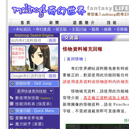
•
本站資訊
•
奇幻會員
•
留言版
•
主題討論
•
藝廊
•
繪圖
•
音樂廳
Mabinogi Search Engine
怪物資料補充回報
快來
奇幻
藝廊
發揮
自己的創
｜
返回怪物
｜
意~
奇幻世界網站資料難免會有時候內
要修正的，歡迎使用此功能回報任何
請使用道具資料或怪物資料內的補充
技能快查 - Skill Jump
怪物補充資料，請使用此功能補充
數值增加技能
管理介面，
真正修正資料或加上補充
Update !
技能消耗表
[強度表]
新增圖像的怪物資料，請在 PrintSc
快速功能 - Quick Menu
字樣，不需經過裁剪即可直接傳送。
愛爾琳世界地圖
怪
魔力賦予
[喜愛]