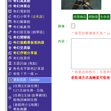
奇幻寫真館
奇幻伸展台
奇幻電影院
奇幻小幫手
[走私販]
奇幻圖書館
圖像：
奇幻氣象局
奇幻留言版
[精華區]
＊接受的圖像格式為 *.jpg *
奇幻閒聊區
內容：
奇幻遊戲看板查詢器
奇幻交易版
奇幻序號分享版
奇幻投票所
主題討論
[焦點]
角色名字顏色計算器
＊簡要說明即可，可善用
奇怪？不一樣
#5
若取得方式為轉蛋可取得
更新頁面 - Update
[任務][主線任務]
G25主線任務 - 日蝕
[任務][主線/故事劇情]
寵物訓練師任務
[遊戲簡介][地圖]
摩格梅爾